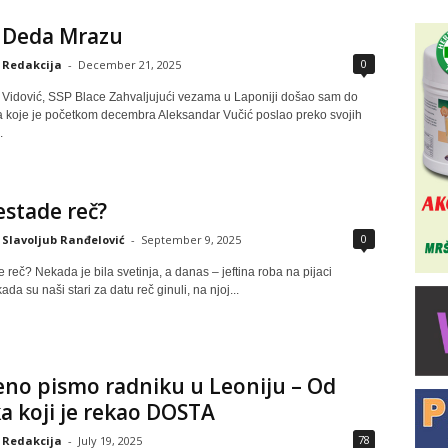
 Deda Mrazu
0
Redakcija
-
December 21, 2025
 Vidović, SSP Blace Zahvaljujući vezama u Laponiji došao sam do
a koje je početkom decembra Aleksandar Vučić poslao preko svojih
.
stade reč?
0
Slavoljub Ranđelović
-
September 9, 2025
reč? Nekada je bila svetinja, a danas – jeftina roba na pijaci
ada su naši stari za datu reč ginuli, na njoj...
no pismo radniku u Leoniju – Od
a koji je rekao DOSTA
78
Redakcija
-
July 19, 2025