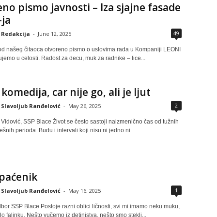
no pismo javnosti – Iza sjajne fasade
ja
49
Redakcija
-
June 12, 2025
od našeg čitaoca otvoreno pismo o uslovima rada u Kompaniji LEONI
ujemo u celosti. Radost za decu, muk za radnike – lice...
komedija, car nije go, ali je ljut
2
Slavoljub Ranđelović
-
May 26, 2025
 Vidović, SSP Blace Život se često sastoji naizmenično čas od tužnih
nih perioda. Budu i intervali koji nisu ni jedno ni...
opaćenik
1
Slavoljub Ranđelović
-
May 16, 2025
bor SSP Blace Postoje razni oblici ličnosti, svi mi imamo neku muku,
klo falinku. Nešto vučemo iz detinjstva, nešto smo stekli...