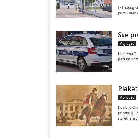
Od našeg čit
primili smo
Sve pr
Moj ugao
Piše: Đorđe
jer ti on uzm
Plaket
Moj ugao
Pošto je Or
pozvao građ
najviših pri