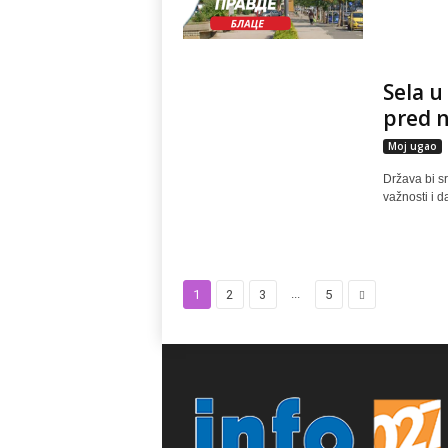
Sela u
pred 
Moj ugao
Država bi s
važnosti i d
...
1
2
3
5