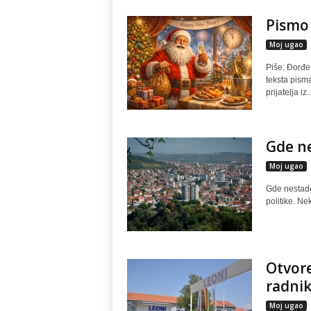
Pismo
Moj ugao
Piše: Đorđe
teksta pism
prijatelja iz..
Gde ne
Moj ugao
Gde nestade 
politike. Nek
Otvore
radnik
Moj ugao