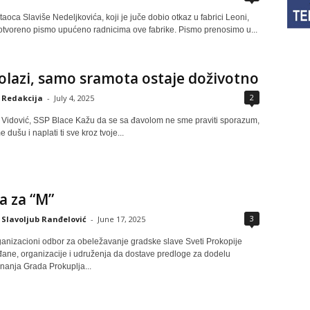
aoca Slaviše Nedeljkovića, koji je juče dobio otkaz u fabrici Leoni,
 otvoreno pismo upućeno radnicima ove fabrike. Pismo prenosimo u...
olazi, samo sramota ostaje doživotno
2
Redakcija
-
July 4, 2025
 Vidović, SSP Blace Kažu da se sa đavolom ne sme praviti sporazum,
e dušu i naplati ti sve kroz tvoje...
a za “M”
3
Slavoljub Ranđelović
-
June 17, 2025
ganizacioni odbor za obeležavanje gradske slave Sveti Prokopije
ane, organizacije i udruženja da dostave predloge za dodelu
znanja Grada Prokuplja...