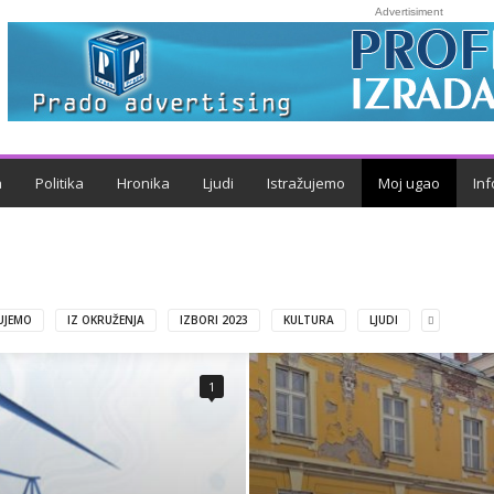
Advertisiment
a
Politika
Hronika
Ljudi
Istražujemo
Moj ugao
Inf
UJEMO
IZ OKRUŽENJA
IZBORI 2023
KULTURA
LJUDI
1