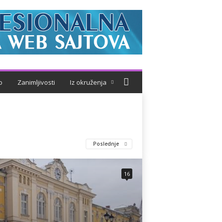
o
Zanimljivosti
Iz okruženja
Poslednje
16