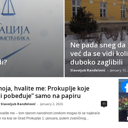
Ne pada sneg da 
već da se vidi ko
i?
duboko zaglibili
Slavoljub Ranđelović
-
January 13,
oja, hvalite me: Prokuplje koje
 i pobeđuje” samo na papiru
11
Slavoljub Ranđelović
-
January 2, 2026
hvalite me – tom starom narodnom izrekom mogao bi se najkraće
n na koji se Grad Prokuplje 1. januara, putem zvaničnog...