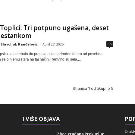
 Toplici: Tri potpuno ugašena, deset
nestankom
16
Slavoljub Ranđelović
-
April 27, 2025
rpsko selo trebala da prepozna kao prirodno dobro od posebne
a se o njemu stara na taj način.Trenutno su sela,...
Stranica 1 od ukupno 5
I VIŠE OBJAVA
POP
Društ
Zbor građana Prokuplja: