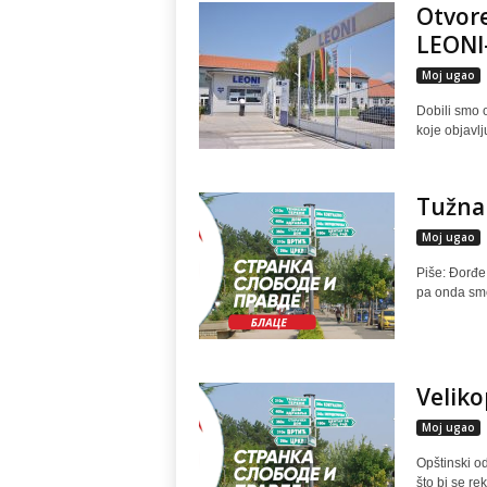
Otvore
LEONI-
Moj ugao
Dobili smo 
koje objavlj
Tužna 
Moj ugao
Piše: Đorđe
pa onda smeš
Velik
Moj ugao
Opštinski od
što bi se re