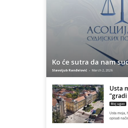
Ko će sutra da nam sud
Slavoljub Ranđelović
-
March 2, 2026
Usta m
“gradi
Moj ugao
Usta moja, 
opisati nači