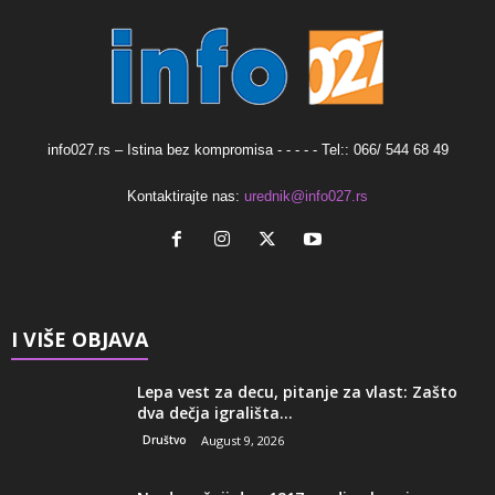
info027.rs – Istina bez kompromisa - - - - - Tel:: 066/ 544 68 49
Kontaktirajte nas:
urednik@info027.rs
I VIŠE OBJAVA
Lepa vest za decu, pitanje za vlast: Zašto
dva dečja igrališta...
Društvo
August 9, 2026