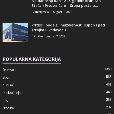
Na današnji dan 1217. godine krunisan
Stefan Prvovenčani – Srbija postala...
Zanimljivosti
August 8, 2026
Pritisci, podele i neizvesnost: Uspon i pad
štrajka u vodovodu
Društvo
August 7, 2026
POPULARNA KATEGORIJA
1380
Društvo
566
Sport
461
Kultura
443
Iz okruženja
368
Info
287
Hronika