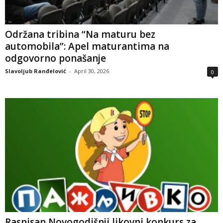
Održana tribina “Na maturu bez
automobila”: Apel maturantima na
odgovorno ponašanje
Slavoljub Ranđelović
-
April 30, 2026
0
Raspisan Novogodišnji likovni konkurs za