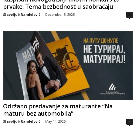
prvake: Tema bezbednost u saobraćaju
Slavoljub Ranđelović
-
December 5, 2025
0
Održano predavanje za maturante “Na
maturu bez automobila”
Slavoljub Ranđelović
-
May 14, 2025
1