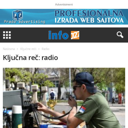
Advertisiment
Naslovna
Ključne reči
Radio
Ključna reč: radio