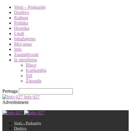
Vesti – Prokuplje
Društvo
Kultura
Politika
Hronika
Ljudi
Istražujemo
Moj ugao
Info
Zanimljivosti
Iz okruženja
Blace
Kuršumlija
Niš
Žitorađa
Pretraga
Info 027
Advertisiment
Vesti – Prokuplje
Društvo