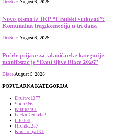
Društvo
August 6, 2026
Novo pismo iz JKP “Gradski vodovod”:
Komunalna tragikomedija u tri dana
Društvo
August 6, 2026
Počele prijave za takmičarske kategorije
manifestacije “Dani šljive Blace 2026”
Blace
August 6, 2026
POPULARNA KATEGORIJA
Društvo
1377
Sport
566
Kultura
461
Iz okruženja
443
Info
368
Hronika
287
Kuršumlija
191