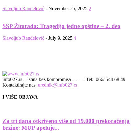
Slavoljub Ranđelović
-
November 25, 2025
2
SSP Žitorađa: Tragedija jedne opštine – 2. deo
Slavoljub Ranđelović
-
July 9, 2025
4
info027.rs – Istina bez kompromisa - - - - - Tel:: 066/ 544 68 49
Kontaktirajte nas:
urednik@info027.rs
I VIŠE OBJAVA
Za tri dana otkriveno više od 19.000 prekoračenja
brzine: MUP apeluje...