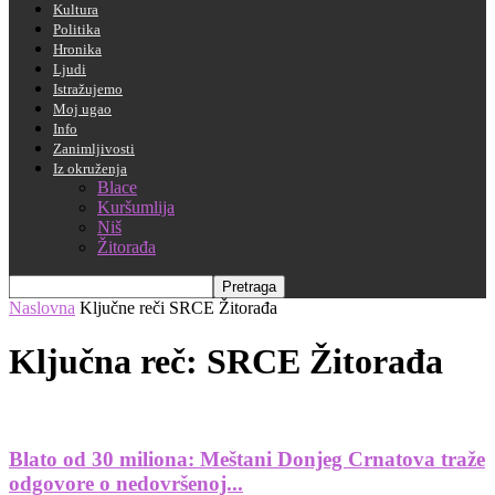
Kultura
Politika
Hronika
Ljudi
Istražujemo
Moj ugao
Info
Zanimljivosti
Iz okruženja
Blace
Kuršumlija
Niš
Žitorađa
Naslovna
Ključne reči
SRCE Žitorađa
Ključna reč: SRCE Žitorađa
Blato od 30 miliona: Meštani Donjeg Crnatova traže
odgovore o nedovršenoj...