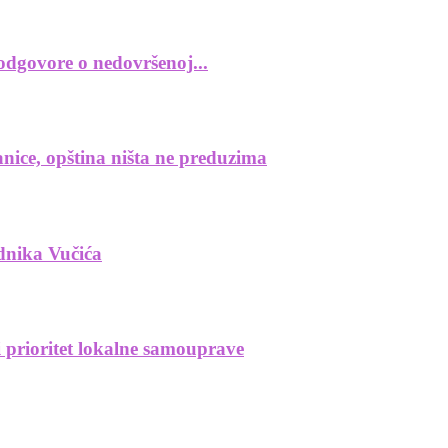
odgovore o nedovršenoj...
anice, opština ništa ne preduzima
dnika Vučića
 prioritet lokalne samouprave