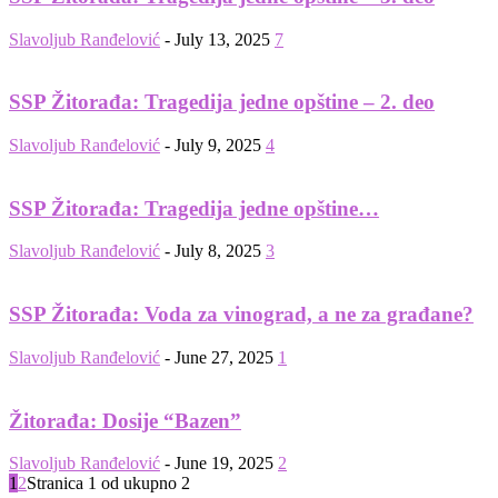
Slavoljub Ranđelović
-
July 13, 2025
7
SSP Žitorađa: Tragedija jedne opštine – 2. deo
Slavoljub Ranđelović
-
July 9, 2025
4
SSP Žitorađa: Tragedija jedne opštine…
Slavoljub Ranđelović
-
July 8, 2025
3
SSP Žitorađa: Voda za vinograd, a ne za građane?
Slavoljub Ranđelović
-
June 27, 2025
1
Žitorađa: Dosije “Bazen”
Slavoljub Ranđelović
-
June 19, 2025
2
1
2
Stranica 1 od ukupno 2