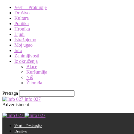
Vesti – Prokuplje
Društvo
Kultura
Politika
Hronika
Ljudi
Istražujemo
Moj ugao
Info
Zanimljivosti
Iz okruženja
Blace
Kuršumlija
Niš
Žitorađa
Pretraga
Info 027
Advertisiment
Vesti – Prokuplje
Društvo