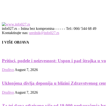
info027.rs – Istina bez kompromisa - - - - - Tel:: 066/ 544 68 49
Kontaktirajte nas:
urednik@info027.rs
I VIŠE OBJAVA
Pritisci, podele i neizvesnost: Uspon i pad štrajka u 
Društvo
August 7, 2026
Uklonjena divlja deponija u blizini Zdravstvenog cen
Društvo
August 7, 2026
Za tri dana otkriveno više od 19.000 prekoračenja br