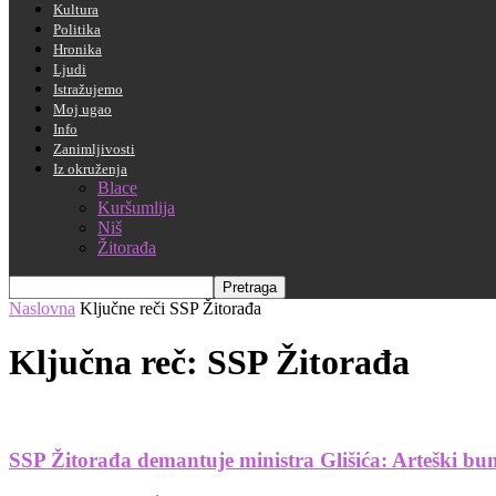
Kultura
Politika
Hronika
Ljudi
Istražujemo
Moj ugao
Info
Zanimljivosti
Iz okruženja
Blace
Kuršumlija
Niš
Žitorađa
Naslovna
Ključne reči
SSP Žitorađa
Ključna reč: SSP Žitorađa
SSP Žitorađa demantuje ministra Glišića: Arteški bu