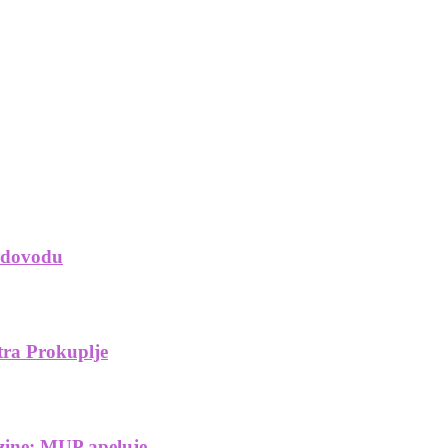
vodovodu
tra Prokuplje
zine: MUP apeluje...