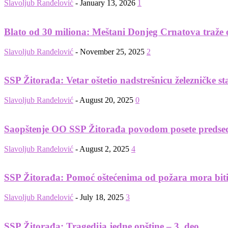
Slavoljub Ranđelović
-
January 13, 2026
1
Blato od 30 miliona: Meštani Donjeg Crnatova traže 
Slavoljub Ranđelović
-
November 25, 2025
2
SSP Žitorađa: Vetar oštetio nadstrešnicu železničke st
Slavoljub Ranđelović
-
August 20, 2025
0
Saopštenje OO SSP Žitorađa povodom posete predse
Slavoljub Ranđelović
-
August 2, 2025
4
SSP Žitorađa: Pomoć oštećenima od požara mora biti
Slavoljub Ranđelović
-
July 18, 2025
3
SSP Žitorađa: Tragedija jedne opštine – 3. deo