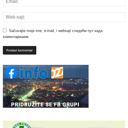
Sačuvajte moje ime, e-mail, i websajt следећи пут када
коментаришем.