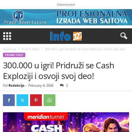
Advertisiment
Naslovna
Promo tekst
300.000 u igri! Pridruži se Cash Exploziji i osvoji svoj deo!
PROMO TEKST
300.000 u igri! Pridruži se Cash
Exploziji i osvoji svoj deo!
Od
Redakcija
-
February 4, 2026
2