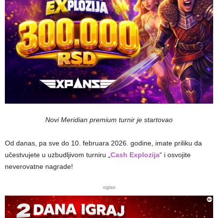
Novi Meridian premium turnir je startovao
Od danas, pa sve do 10. februara 2026. godine, imate priliku da
učestvujete u uzbudljivom turniru „
Cash Explozija
“ i osvojite
neverovatne nagrade!
oglas