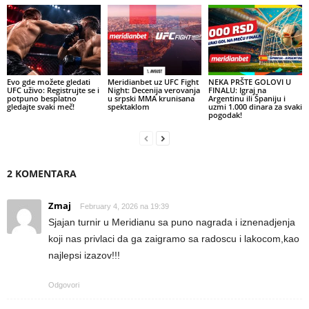
Evo gde možete gledati
Meridianbet uz UFC Fight
NEKA PRŠTE GOLOVI U
UFC uživo: Registrujte se i
Night: Decenija verovanja
FINALU: Igraj na
potpuno besplatno
u srpski MMA krunisana
Argentinu ili Španiju i
gledajte svaki meč!
spektaklom
uzmi 1.000 dinara za svaki
pogodak!
2 KOMENTARA
Zmaj
February 4, 2026 na 19:39
Sjajan turnir u Meridianu sa puno nagrada i iznenadjenja
koji nas privlaci da ga zaigramo sa radoscu i lakocom,kao
najlepsi izazov!!!
Odgovori