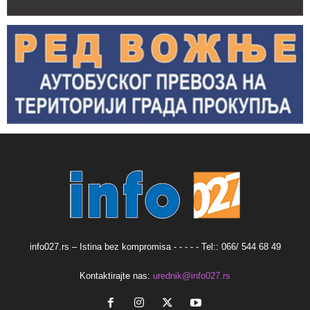
info027.rs – Istina bez kompromisa - - - - - Tel:: 066/ 544 68 49
Kontaktirajte nas:
urednik@info027.rs