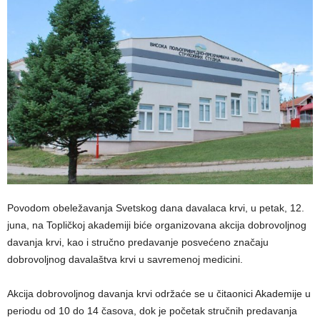
Povodom obeležavanja Svetskog dana davalaca krvi, u petak, 12.
juna, na Topličkoj akademiji biće organizovana akcija dobrovoljnog
davanja krvi, kao i stručno predavanje posvećeno značaju
dobrovoljnog davalaštva krvi u savremenoj medicini.
Akcija dobrovoljnog davanja krvi održaće se u čitaonici Akademije u
periodu od 10 do 14 časova, dok je početak stručnih predavanja