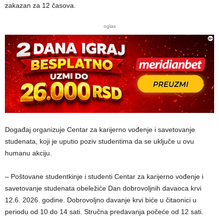
zakazan za 12 časova.
oglas
Događaj organizuje Centar za karijerno vođenje i savetovanje
studenata, koji je uputio poziv studentima da se uključe u ovu
humanu akciju.
– Poštovane studentkinje i studenti Centar za karijerno vođenje i
savetovanje studenata obeležiće Dan dobrovoljnih davaoca krvi
12.6. 2026. godine. Dobrovoljno davanje krvi biće u čitaonici u
periodu od 10 do 14 sati. Stručna predavanja počeće od 12 sati.