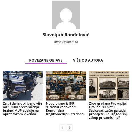
Slavoljub Ranđelović
https://info027.rs
POVEZANE OBJAVE
VIŠE OD AUTORA
Za tri dana otkriveno više
Novo pismo iz JKP
Zbor građana Prokuplja:
od 19.000 prekoračenja
“Gradski vodovod”:
Građani su platili
brzine: MUP apeluje na
Komunalna
Savićevac, zašto ga sada
oprez tokom vikenda
tragikomedija u tri dana
predajete u dugogodišnji
zakup privatnicima?