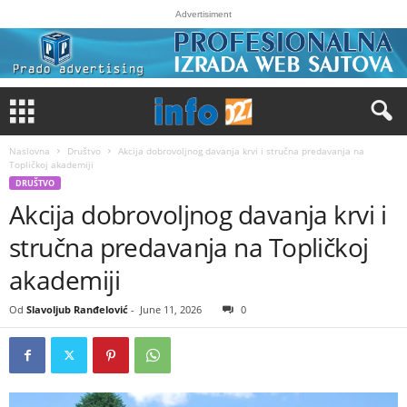
Advertisiment
Naslovna
Društvo
Akcija dobrovoljnog davanja krvi i stručna predavanja na
Topličkoj akademiji
DRUŠTVO
Akcija dobrovoljnog davanja krvi i
stručna predavanja na Topličkoj
akademiji
Od
Slavoljub Ranđelović
-
June 11, 2026
0