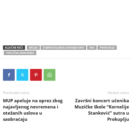
KLJUČNE REČI
AKCIJA
DOBROVOLJNOG DAVANJA KRVI
KRV
PROKUPLJE
TOPLIČKA AKADEMIJA
Prethodni tekst
Sledeći tekst
MUP apeluje na oprez zbog
Završni koncert učenika
najavljenog nevremena i
Muzičke škole “Kornelije
otežanih uslova u
Stanković” sutra u
saobraćaju
Prokuplju