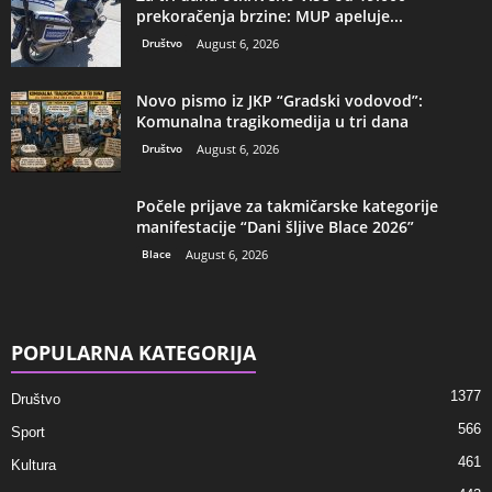
prekoračenja brzine: MUP apeluje...
Društvo
August 6, 2026
Novo pismo iz JKP “Gradski vodovod”:
Komunalna tragikomedija u tri dana
Društvo
August 6, 2026
Počele prijave za takmičarske kategorije
manifestacije “Dani šljive Blace 2026”
Blace
August 6, 2026
POPULARNA KATEGORIJA
1377
Društvo
566
Sport
461
Kultura