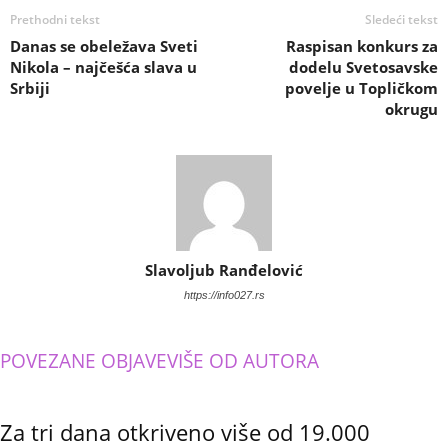
Prethodni tekst
Sledeći tekst
Danas se obeležava Sveti
Raspisan konkurs za
Nikola – najčešća slava u
dodelu Svetosavske
Srbiji
povelje u Topličkom
okrugu
Slavoljub Ranđelović
https://info027.rs
POVEZANE OBJAVE
VIŠE OD AUTORA
Za tri dana otkriveno više od 19.000