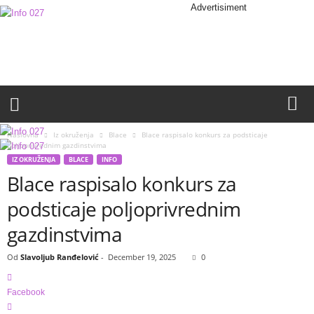
Advertisiment
I
n
f
o
0
2
7
Naslovna
Iz okruženja
Blace
Blace raspisalo konkurs za podsticaje
poljoprivrednim gazdinstvima
IZ OKRUŽENJA
BLACE
INFO
Blace raspisalo konkurs za
podsticaje poljoprivrednim
gazdinstvima
Od
Slavoljub Ranđelović
-
December 19, 2025
0
Facebook