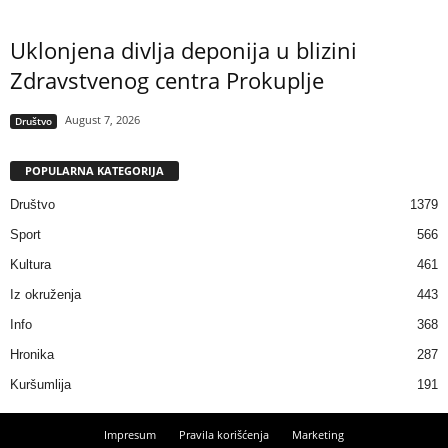
Uklonjena divlja deponija u blizini
Zdravstvenog centra Prokuplje
August 7, 2026
Društvo
POPULARNA KATEGORIJA
Društvo
1379
Sport
566
Kultura
461
Iz okruženja
443
Info
368
Hronika
287
Kuršumlija
191
Impresum
Pravila korišćenja
Marketing