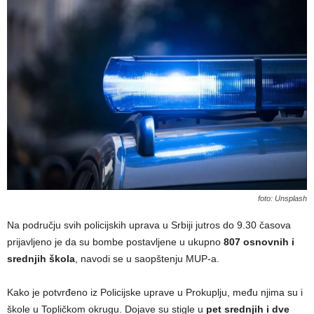
foto: Unsplash
Na području svih policijskih uprava u Srbiji jutros do 9.30 časova
prijavljeno je da su bombe postavljene u ukupno
807 osnovnih i
srednjih škola
, navodi se u saopštenju MUP-a.
Kako je potvrđeno iz Policijske uprave u Prokuplju, među njima su i
škole u Topličkom okrugu. Dojave su stigle u
pet srednjih i dve