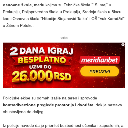
osnovne škole
, među kojima su Tehnička škola “15. maj” u
Prokuplju, Poljoprivredna škola u Prokuplju, Srednja škola u Blacu,
kao i Osnovna škola “Nikodije Stojanović Tatko” i OŠ “Vuk Karadžić”
u Žitnom Potoku.
oglas
Policijske ekipe su odmah izašle na teren i sprovode
kontradiverzione preglede prostorija i dvorišta
, dok je nastava
obustavljena do daljeg.
Iz policije navode da je prioritet bezbednost učenika i zaposlenih, a