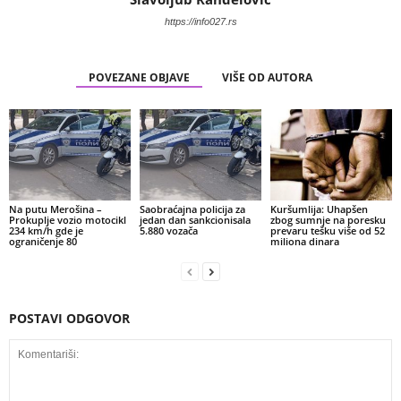
https://info027.rs
POVEZANE OBJAVE
VIŠE OD AUTORA
Na putu Merošina –
Saobraćajna policija za
Kuršumlija: Uhapšen
Prokuplje vozio motocikl
jedan dan sankcionisala
zbog sumnje na poresku
234 km/h gde je
5.880 vozača
prevaru tešku više od 52
ograničenje 80
miliona dinara
POSTAVI ODGOVOR