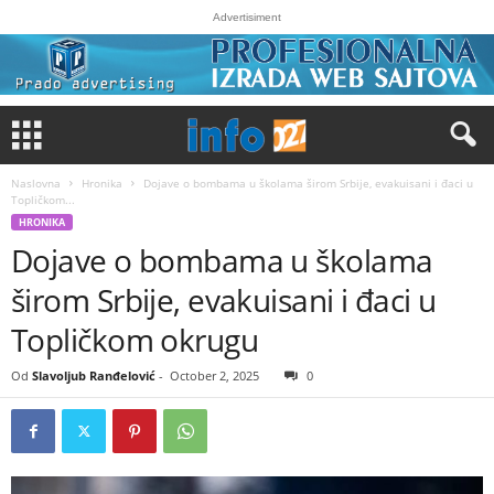
Advertisiment
Naslovna
Hronika
Dojave o bombama u školama širom Srbije, evakuisani i đaci u
Topličkom...
HRONIKA
Dojave o bombama u školama
širom Srbije, evakuisani i đaci u
Topličkom okrugu
Od
Slavoljub Ranđelović
-
October 2, 2025
0