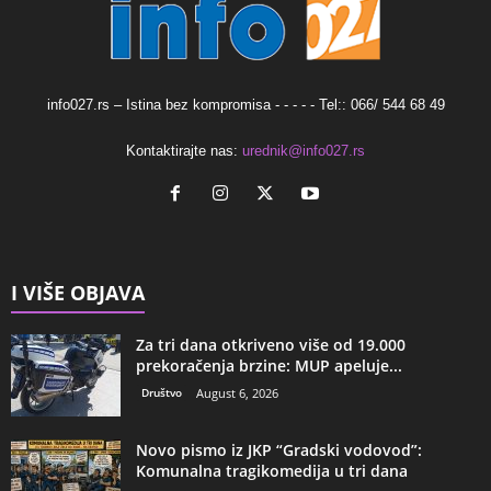
info027.rs – Istina bez kompromisa - - - - - Tel:: 066/ 544 68 49
Kontaktirajte nas:
urednik@info027.rs
I VIŠE OBJAVA
Za tri dana otkriveno više od 19.000
prekoračenja brzine: MUP apeluje...
Društvo
August 6, 2026
Novo pismo iz JKP “Gradski vodovod”:
Komunalna tragikomedija u tri dana