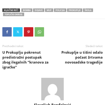
KLJUČNE REČI
BOMBA
DOJAVE
MUP
POLICIJA
PROKUPLJE
ŠKOLA
TOPLIČKI OKRUG
Prethodni tekst
Sledeći tekst
U Prokuplju pokrenut
Prokuplje u tišini odalo
predistražni postupak
počast žrtvama
zbog ilegalnih “kranova za
novosadske tragedije
igračke”
Slavoljub Ranđelović