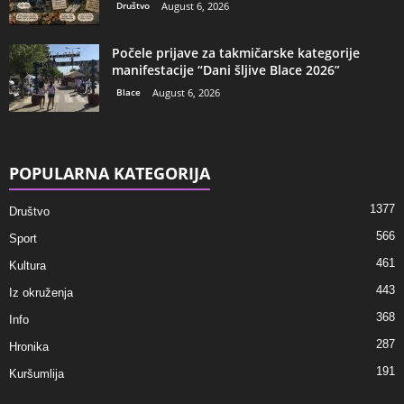
Društvo
August 6, 2026
Počele prijave za takmičarske kategorije
manifestacije “Dani šljive Blace 2026”
Blace
August 6, 2026
POPULARNA KATEGORIJA
1377
Društvo
566
Sport
461
Kultura
443
Iz okruženja
368
Info
287
Hronika
191
Kuršumlija