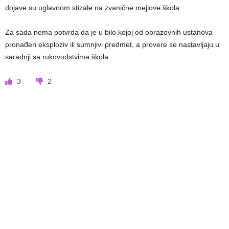
dojave su uglavnom stizale na zvanične mejlove škola.
Za sada nema potvrda da je u bilo kojoj od obrazovnih ustanova
pronađen eksploziv ili sumnjivi predmet, a provere se nastavljaju u
saradnji sa rukovodstvima škola.
3
2