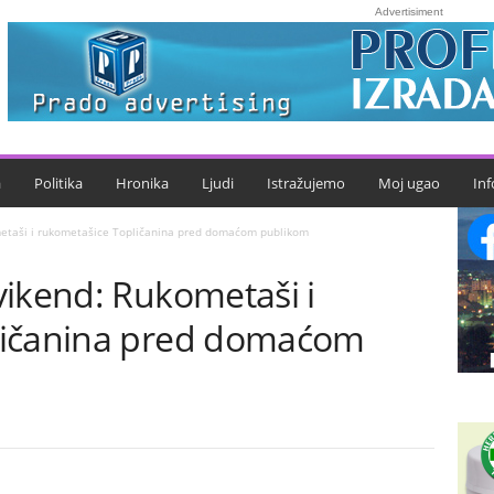
Advertisiment
a
Politika
Hronika
Ljudi
Istražujemo
Moj ugao
Inf
metaši i rukometašice Topličanina pred domaćom publikom
vikend: Rukometaši i
ličanina pred domaćom