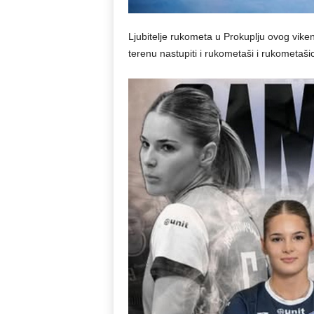
Ljubitelje rukometa u Prokuplju ovog vik
terenu nastupiti i rukometaši i rukometaši