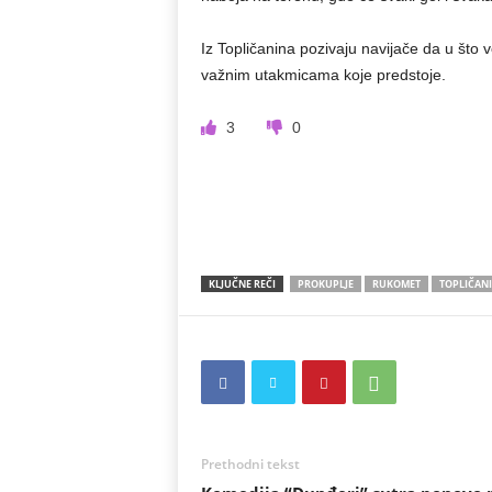
Iz Topličanina pozivaju navijače da u što
važnim utakmicama koje predstoje.
3
0
KLJUČNE REČI
PROKUPLJE
RUKOMET
TOPLIČAN
Prethodni tekst