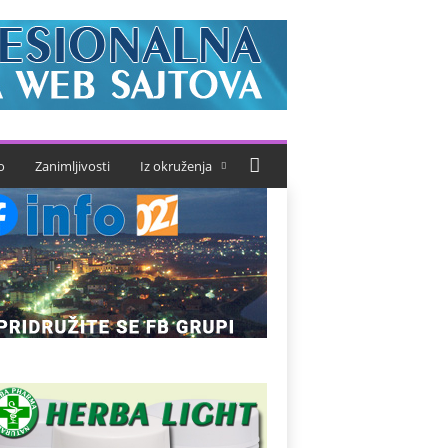
o
Zanimljivosti
Iz okruženja