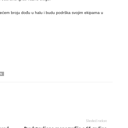
 većem broju dođu u halu i budu podrška svojim ekipama u
IN
Sledeći tekst