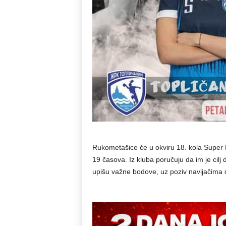
Rukometašice će u okviru 18. kola Super B
19 časova. Iz kluba poručuju da im je cilj
upišu važne bodove, uz poziv navijačima d