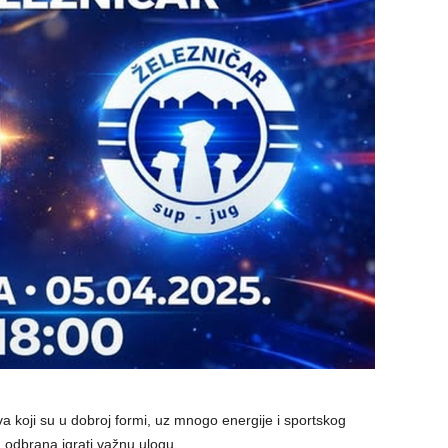
a koji su u dobroj formi, uz mnogo energije i sportskog
a odbrana igrati važnu ulogu.