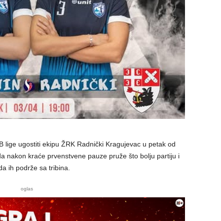
 lige ugostiti ekipu ŽRK Radnički Kragujevac u petak od
 da nakon kraće prvenstvene pauze pruže što bolju partiju i
a ih podrže sa tribina.
oglas