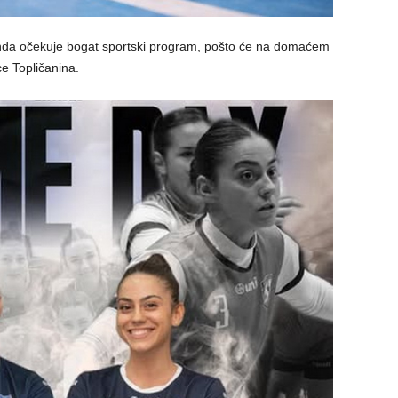
enda očekuje bogat sportski program, pošto će na domaćem
ce Topličanina.