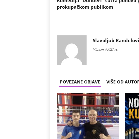
Komedija “Dunđeri” sutra ponovo 
prokupačkom publikom
Slavoljub Ranđelov
https://info027.rs
POVEZANE OBJAVE
VIŠE OD AUTO