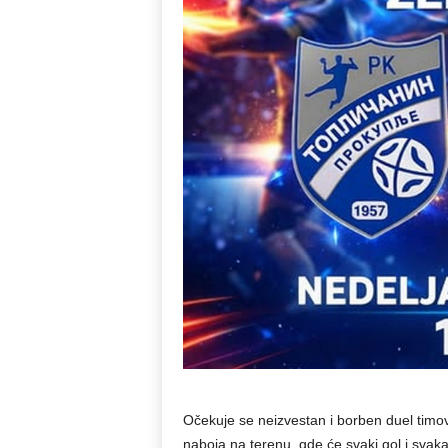
Očekuje se neizvestan i borben duel timov
naboja na terenu, gde će svaki gol i svak