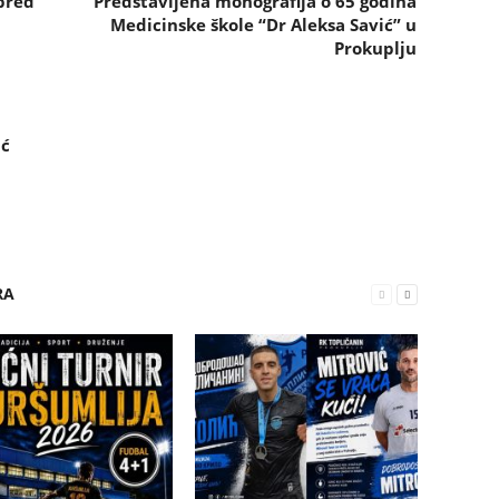
pred
Predstavljena monografija o 65 godina
Medicinske škole “Dr Aleksa Savić” u
Prokuplju
ić
RA