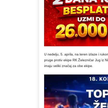
U nedelju, 5. aprila, na teren izlaze i ruk
pruge protiv ekipe RK Železničar Jug iz N
imaju veliki značaj za obe ekipe.