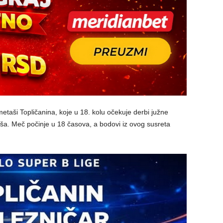
ometaši Topličanina, koje u 18. kolu očekuje derbi južne
iša. Meč počinje u 18 časova, a bodovi iz ovog susreta