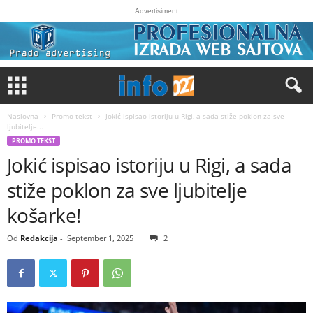
Advertisiment
Naslovna
Promo tekst
Jokić ispisao istoriju u Rigi, a sada stiže poklon za sve
ljubitelje...
PROMO TEKST
Jokić ispisao istoriju u Rigi, a sada
stiže poklon za sve ljubitelje
košarke!
Od
Redakcija
-
September 1, 2025
2