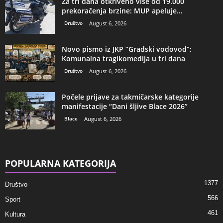
Za tri dana otkriveno više od 19.000
prekoračenja brzine: MUP apeluje...
Društvo
August 6, 2026
Novo pismo iz JKP “Gradski vodovod”:
Komunalna tragikomedija u tri dana
Društvo
August 6, 2026
Počele prijave za takmičarske kategorije
manifestacije “Dani šljive Blace 2026”
Blace
August 6, 2026
POPULARNA KATEGORIJA
1377
Društvo
566
Sport
461
Kultura