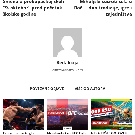
Smena u prokupačkoj školi
Miholjski susreti sela u
“9. oktobar” pred početak
Rači – dan tradicije, igre i
školske godine
zajedništva
Redakcija
http://www.info027.rs
POVEZANE OBJAVE
VIŠE OD AUTORA
Evo gde možete gledati
Meridianbet uz UFC Fight
NEKA PRŠTE GOLOVI U