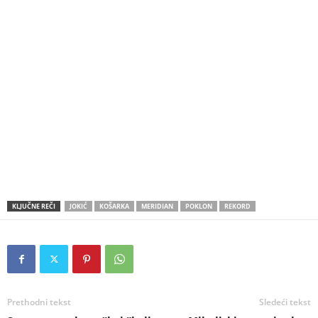
KLJUČNE REČI
JOKIĆ
KOŠARKA
MERIDIAN
POKLON
REKORD
Prethodni tekst
Sledeći tekst