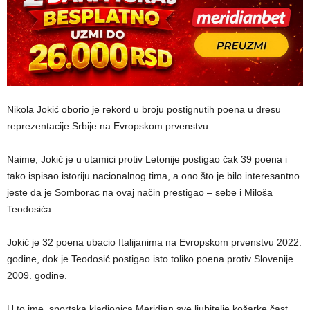
Nikola Jokić oborio je rekord u broju postignutih poena u dresu
reprezentacije Srbije na Evropskom prvenstvu.
Naime, Jokić je u utamici protiv Letonije postigao čak 39 poena i
tako ispisao istoriju nacionalnog tima, a ono što je bilo interesantno
jeste da je Somborac na ovaj način prestigao – sebe i Miloša
Teodosića.
Jokić je 32 poena ubacio Italijanima na Evropskom prvenstvu 2022.
godine, dok je Teodosić postigao isto toliko poena protiv Slovenije
2009. godine.
U to ime, sportska kladionica Meridian sve ljubitelje košarke čast