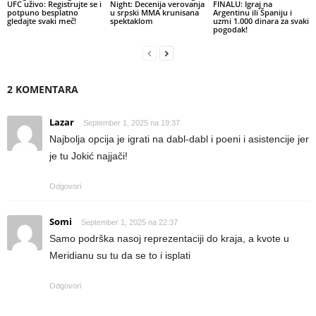
UFC uživo: Registrujte se i
Night: Decenija verovanja
FINALU: Igraj na
potpuno besplatno
u srpski MMA krunisana
Argentinu ili Španiju i
gledajte svaki meč!
spektaklom
uzmi 1.000 dinara za svaki
pogodak!
2 KOMENTARA
Lazar
September 1, 2025 na 19:37
Najbolja opcija je igrati na dabl-dabl i poeni i asistencije jer
je tu Jokić najjači!
Odgovori
Somi
September 1, 2025 na 22:37
Samo podrška nasoj reprezentaciji do kraja, a kvote u
Meridianu su tu da se to i isplati
Odgovori