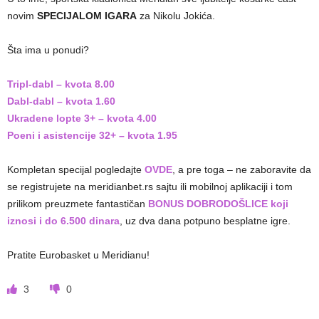
novim
SPECIJALOM IGARA
za Nikolu Jokića.
Šta ima u ponudi?
Tripl-dabl – kvota 8.00
Dabl-dabl – kvota 1.60
Ukradene lopte 3+ – kvota 4.00
Poeni i asistencije 32+ – kvota 1.95
Kompletan specijal pogledajte
OVDE
, a pre toga – ne zaboravite da
se registrujete na meridianbet.rs sajtu ili mobilnoj aplikaciji i tom
prilikom preuzmete fantastičan
BONUS DOBRODOŠLICE koji
iznosi i do 6.500 dinara
, uz dva dana potpuno besplatne igre.
Pratite Eurobasket u Meridianu!
3
0