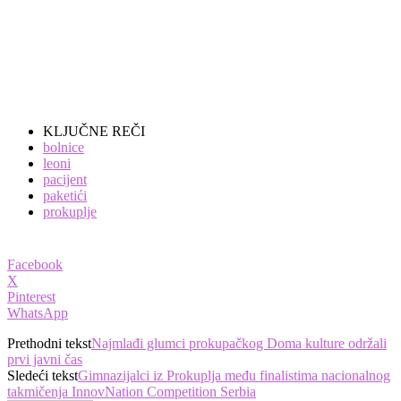
KLJUČNE REČI
bolnice
leoni
pacijent
paketići
prokuplje
Facebook
X
Pinterest
WhatsApp
Prethodni tekst
Najmlađi glumci prokupačkog Doma kulture održali
prvi javni čas
Sledeći tekst
Gimnazijalci iz Prokuplja među finalistima nacionalnog
takmičenja InnovNation Competition Serbia