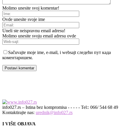
Molimo unesite svoj komentar!
Ovde unesite svoje ime
Uneli ste neispravnu email adresu!
Molimo unesite svoju email adresu ovde
Sačuvajte moje ime, e-mail, i websajt следећи пут када
коментаришем.
info027.rs – Istina bez kompromisa - - - - - Tel:: 066/ 544 68 49
Kontaktirajte nas:
urednik@info027.rs
I VIŠE OBJAVA