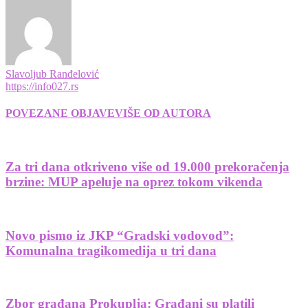
Slavoljub Ranđelović
https://info027.rs
POVEZANE OBJAVE
VIŠE OD AUTORA
Za tri dana otkriveno više od 19.000 prekoračenja
brzine: MUP apeluje na oprez tokom vikenda
Novo pismo iz JKP “Gradski vodovod”:
Komunalna tragikomedija u tri dana
Zbor građana Prokuplja: Građani su platili