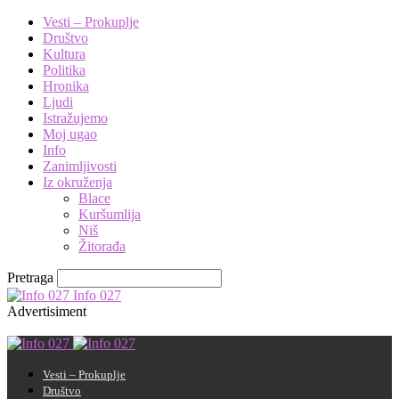
Vesti – Prokuplje
Društvo
Kultura
Politika
Hronika
Ljudi
Istražujemo
Moj ugao
Info
Zanimljivosti
Iz okruženja
Blace
Kuršumlija
Niš
Žitorađa
Pretraga
Info 027
Advertisiment
Vesti – Prokuplje
Društvo