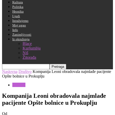
Kultura
Politika
Hronika
Ljudi
Istražujemo
Moj ugao
Info
Zanimljivosti
Iz okruženja
Blace
Kuršumlija
Niš
Žitorađa
Naslovna
Društvo
Kompanija Leoni obradovala najmlađe pacijente
Opšte bolnice u Prokuplju
Društvo
Kompanija Leoni obradovala najmlađe
pacijente Opšte bolnice u Prokuplju
Od