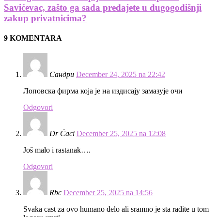
Savićevac, zašto ga sada predajete u dugogodišnji
zakup privatnicima?
9 KOMENTARA
Сандри
December 24, 2025 na 22:42
Лоповска фирма која је на издисају замазује очи
Odgovori
Dr Ćaci
December 25, 2025 na 12:08
Još malo i rastanak….
Odgovori
Rbc
December 25, 2025 na 14:56
Svaka cast za ovo humano delo ali sramno je sta radite u tom