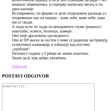
икаквог обавештења, уз пријаву написану месец и по
дана касније.
Истовремено, по фирми се деле споразумни раскиди уз
отпремнине као на пијаци – коме хоће, коме неће, како
им се свиди.
А онда исти ти људи из менаџмента глуме хуманост:
пакетићи, осмеси, болнице, камере.
Ово није друштвена одговорност.
Ово је ПР маска за систем у коме се радници застрашују,
селективно кажњавају и избацују кад постану
„проблем“.
Петнаест година у Србији не значи поштење.
Значи да је лаж добро увежбана.
Odgovori
POSTAVI ODGOVOR