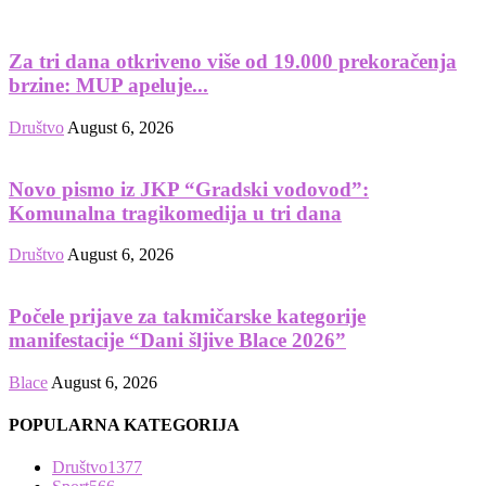
Za tri dana otkriveno više od 19.000 prekoračenja
brzine: MUP apeluje...
Društvo
August 6, 2026
Novo pismo iz JKP “Gradski vodovod”:
Komunalna tragikomedija u tri dana
Društvo
August 6, 2026
Počele prijave za takmičarske kategorije
manifestacije “Dani šljive Blace 2026”
Blace
August 6, 2026
POPULARNA KATEGORIJA
Društvo
1377