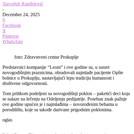
Slavoljub Ranđelović
-
December 24, 2025
9
Facebook
X
Pinterest
WhatsApp
foto: Zdravstveni centar Prokuplje
Predstavnici kompanije “Leoni” i ove godine su, u susret
novogodišnjim praznicima, obradovali najmlađe pacijente Opšte
bolnice u Prokuplju, nastavljajući lepu tradiciju humanosti i
društvene odgovornosti.
Tom prilikom podeljeni su novogodišnji poklon – paketići deci koja
se nalaze na lečenju na Odeljenju pedijatrije. Poseban znak pažnje
ove godine upućen je i najmlađima – novorođenim bebama u
porodilištu, koje su takođe darivane prigodnim poklonima.
oglas