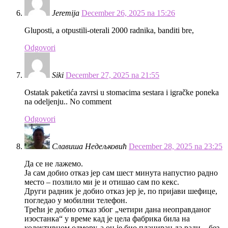
Jeremija
December 26, 2025 na 15:26
Gluposti, a otpustili-oterali 2000 radnika, banditi bre,
Odgovori
Siki
December 27, 2025 na 21:55
Ostatak paketića zavrsi u stomacima sestara i igračke poneka
na odeljenju.. No comment
Odgovori
Славиша Недељковић
December 28, 2025 na 23:25
Да се не лажемо.
Ја сам добио отказ јер сам шест минута напустио радно
место – позлило ми је и отишао сам по кекс.
Други радник је добио отказ јер је, по пријави шефице,
погледао у мобилни телефон.
Трећи је добио отказ због „четири дана неоправданог
изостанка“ у време кад је цела фабрика била на
колективном одмору, а он је био планиран да ради – без