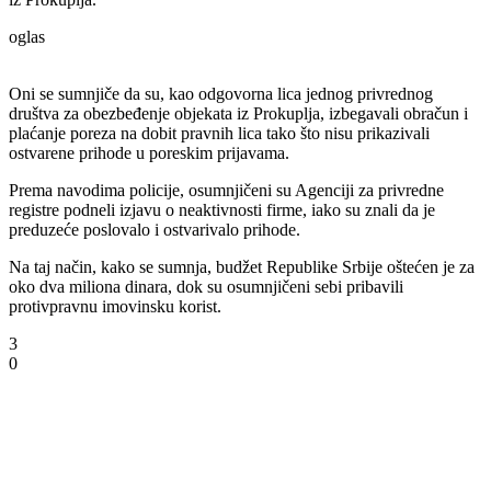
oglas
Oni se sumnjiče da su, kao odgovorna lica jednog privrednog
društva za obezbeđenje objekata iz Prokuplja, izbegavali obračun i
plaćanje poreza na dobit pravnih lica tako što nisu prikazivali
ostvarene prihode u poreskim prijavama.
Prema navodima policije, osumnjičeni su Agenciji za privredne
registre podneli izjavu o neaktivnosti firme, iako su znali da je
preduzeće poslovalo i ostvarivalo prihode.
Na taj način, kako se sumnja, budžet Republike Srbije oštećen je za
oko dva miliona dinara, dok su osumnjičeni sebi pribavili
protivpravnu imovinsku korist.
3
0