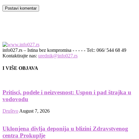
info027.rs – Istina bez kompromisa - - - - - Tel:: 066/ 544 68 49
Kontaktirajte nas:
urednik@info027.rs
I VIŠE OBJAVA
Pritisci, podele i neizvesnost: Uspon i pad štrajka u
vodovodu
Društvo
August 7, 2026
Uklonjena divlja deponija u blizini Zdravstvenog
centra Prokuplje