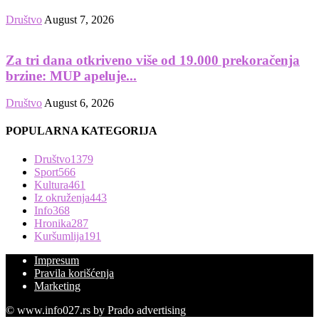
Društvo
August 7, 2026
Za tri dana otkriveno više od 19.000 prekoračenja
brzine: MUP apeluje...
Društvo
August 6, 2026
POPULARNA KATEGORIJA
Društvo
1379
Sport
566
Kultura
461
Iz okruženja
443
Info
368
Hronika
287
Kuršumlija
191
Impresum
Pravila korišćenja
Marketing
© www.info027.rs by Prado advertising