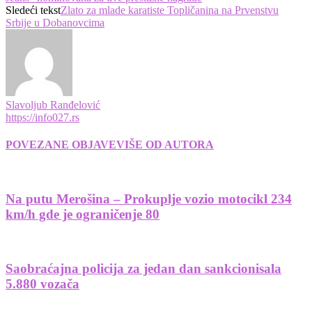
Sledeći tekst
Zlato za mlade karatiste Topličanina na Prvenstvu
Srbije u Dobanovcima
Slavoljub Ranđelović
https://info027.rs
POVEZANE OBJAVE
VIŠE OD AUTORA
Na putu Merošina – Prokuplje vozio motocikl 234
km/h gde je ograničenje 80
Saobraćajna policija za jedan dan sankcionisala
5.880 vozača