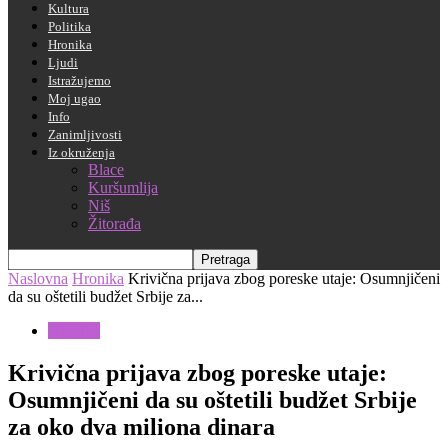
Kultura
Politika
Hronika
Ljudi
Istražujemo
Moj ugao
Info
Zanimljivosti
Iz okruženja
Blace
Kuršumlija
Niš
Žitorađa
Naslovna
Hronika
Krivična prijava zbog poreske utaje: Osumnjičeni
da su oštetili budžet Srbije za...
Hronika
Krivična prijava zbog poreske utaje:
Osumnjičeni da su oštetili budžet Srbije
za oko dva miliona dinara