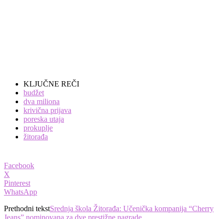
KLJUČNE REČI
budžet
dva miliona
krivična prijava
poreska utaja
prokuplje
žitorađa
Facebook
X
Pinterest
WhatsApp
Prethodni tekst
Srednja škola Žitorađa: Učenička kompanija “Cherry
Jeans” nominovana za dve prestižne nagrade