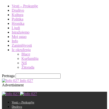
Vesti – Prokuplje
Društvo
Kultura
Politika
Hronika
Ljudi
Istražujemo
Moj ugao
Info
Zanimljivosti
Iz okruženja
Blace
Kuršumlija
Niš
Žitorađa
Pretraga
Info 027
Advertisiment
Vesti – Prokuplje
Društvo