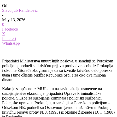
Od
Slavoljub Ranđelović
-
May 13, 2026
0
Facebook
X
Pinterest
WhatsApp
Pripadnici Ministarstva unutrašnjih poslova, u saradnji sa Poreskom
policijom, podneli su krivičnu prijavu protiv dve osobe iz Prokuplja
i okoline Žitorađe zbog sumnje da su izvršile krivično delo poreska
utaja i time oštetile budžet Republike Srbije za oko dva miliona
dinara.
Kako je saopšteno iz MUP-a, u nastavku akcije usmerene na
suzbijanje sive ekonomije, pripadnici Uprave kriminalističke
policije, Službe za suzbijanje kriminala i policijski službenici
Policijske uprave u Prokuplju, u saradnji sa Poreskom policijom –
Odsekom Niš, podneli su Osnovnom javnom tužilaštvu u Prokuplju
krivičnu prijavu protiv N. J. (1993) iz okoline Žitorađe i D. I. (1988)
iz Prokuplja.