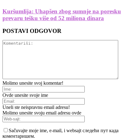
Kuršumlija: Uhapšen zbog sumnje na poresku
prevaru tešku više od 52 miliona dinara
POSTAVI ODGOVOR
Molimo unesite svoj komentar!
Ovde unesite svoje ime
Uneli ste neispravnu email adresu!
Molimo unesite svoju email adresu ovde
Sačuvajte moje ime, e-mail, i websajt следећи пут када
коментаришем.