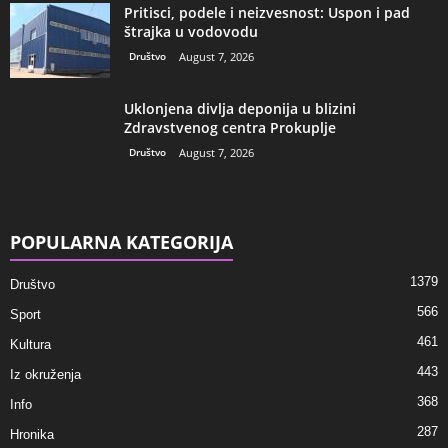
Pritisci, podele i neizvesnost: Uspon i pad
štrajka u vodovodu
Društvo
August 7, 2026
Uklonjena divlja deponija u blizini
Zdravstvenog centra Prokuplje
Društvo
August 7, 2026
POPULARNA KATEGORIJA
1379
Društvo
566
Sport
461
Kultura
443
Iz okruženja
368
Info
287
Hronika