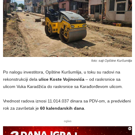
foto: sajt Opštine Kuršumlija
Po nalogu investitora, Opštine Kuršumlija, u toku su radovi na
rekonstrukciji dela
ulice Koste Vojinovića
– od raskrsnice sa
ulicom Vuka Karadžića do raskrsnice sa Karađorđevom ulicom.
Vrednost radova iznosi 11.014.037 dinara sa PDV-om, a predviđeni
rok za završetak je
60 kalendarskih dana
.
oglas