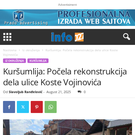
Advertisiment
Naslovna
Iz okruženja
Kuršumlija: Počela rekonstrukcija dela ulice Koste
Vojinovića
IZ OKRUŽENJA
KURŠUMLIJA
Kuršumlija: Počela rekonstrukcija
dela ulice Koste Vojinovića
Od
Slavoljub Ranđelović
-
August 21, 2025
0