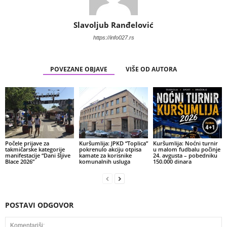
Slavoljub Ranđelović
https://info027.rs
POVEZANE OBJAVE
VIŠE OD AUTORA
Počele prijave za
Kuršumlija: JPKD “Toplica”
Kuršumlija: Noćni turnir
takmičarske kategorije
pokrenulo akciju otpisa
u malom fudbalu počinje
manifestacije “Dani šljive
kamate za korisnike
24. avgusta – pobedniku
Blace 2026”
komunalnih usluga
150.000 dinara
POSTAVI ODGOVOR