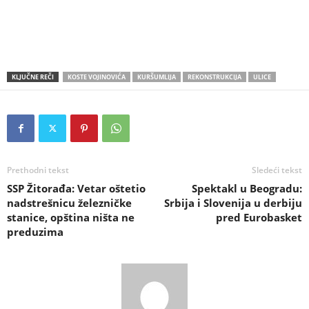
KLJUČNE REČI
KOSTE VOJINOVIĆA
KURŠUMLIJA
REKONSTRUKCIJA
ULICE
Prethodni tekst
Sledeći tekst
SSP Žitorađa: Vetar oštetio
Spektakl u Beogradu:
nadstrešnicu železničke
Srbija i Slovenija u derbiju
stanice, opština ništa ne
pred Eurobasket
preduzima