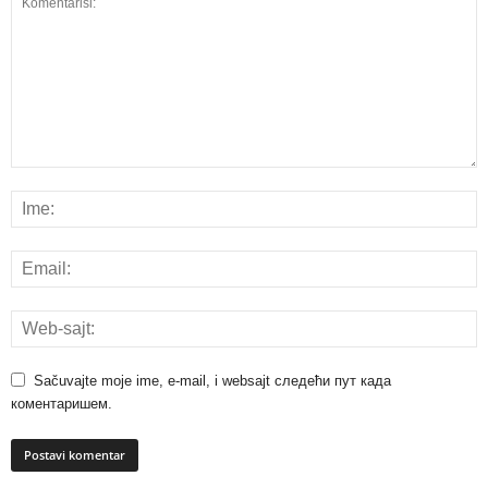
Sačuvajte moje ime, e-mail, i websajt следећи пут када
коментаришем.