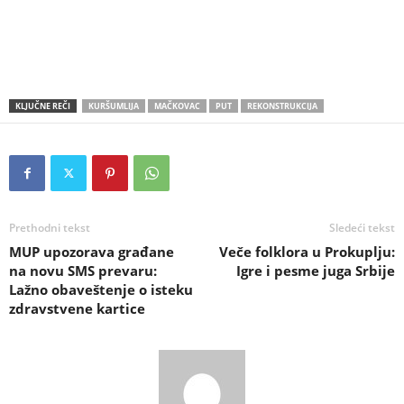
KLJUČNE REČI
KURŠUMLIJA
MAČKOVAC
PUT
REKONSTRUKCIJA
Prethodni tekst
Sledeći tekst
MUP upozorava građane
Veče folklora u Prokuplju:
na novu SMS prevaru:
Igre i pesme juga Srbije
Lažno obaveštenje o isteku
zdravstvene kartice