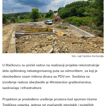
foto: sajt Opštine Kuršumlija
U Mačkovcu su počeli radovi na realizaciji projekta rekonstrukcije
dela opštinskog nekategorisanog puta sa odmorištem, za koji je
obezbeđeno osam miliona dinara sa PDV-om. Sredstva za
izvođenje radova obezbedilo je Ministarstvo građevinarstva,
saobraćaja i infrastrukture.
Projektom je predviđeno uređenje prostora kod spomen-česme
Topličkog ustanka, jednog od značajnijih istorijskih i turističkih