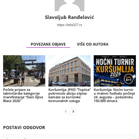
Slavoljub Ranđelović
https://info027.rs
POVEZANE OBJAVE
VIŠE OD AUTORA
Počele prijave za
Kuršumlija: JPKD “Toplica”
Kuršumlija: Noćni turnir
takmičarske kategorije
pokrenulo akciju otpisa
u malom fudbalu počinje
manifestacije “Dani šljive
kamate za korisnike
24. avgusta – pobedniku
Blace 2026”
komunalnih usluga
150.000 dinara
POSTAVI ODGOVOR