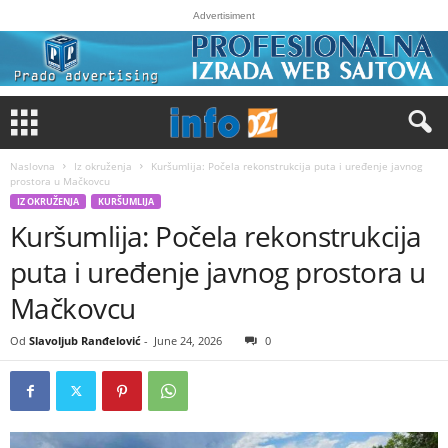
Advertisiment
Naslovna
Iz okruženja
Kuršumlija: Počela rekonstrukcija puta i uređenje javnog
prostora u Mačkovcu
IZ OKRUŽENJA
KURŠUMLIJA
Kuršumlija: Počela rekonstrukcija
puta i uređenje javnog prostora u
Mačkovcu
Od
Slavoljub Ranđelović
-
June 24, 2026
0