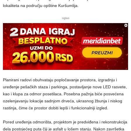
lokaliteta na području opštine Kuršumlija.
oglas
Planirani radovi obuhvataju popločavanje prostora, izgradnju i
uređenje pešačkih staza i parkinga, postavljanje nove LED rasvete,
kao i klupa za odmor posetilaca. Posebna pažnja biće posvećena
ozelenjavanju lokacije sadnjom drveća, ukrasnog žbunja i niskog
rastinja, čime će prostor dobiti lepši i funkcionalniji izgled.
Pored uređenja odmorišta, projektom je predviđena i rekonstrukcija
dela postojećeg puta čiji je asfalt u lošem stanju. Nakon završetka