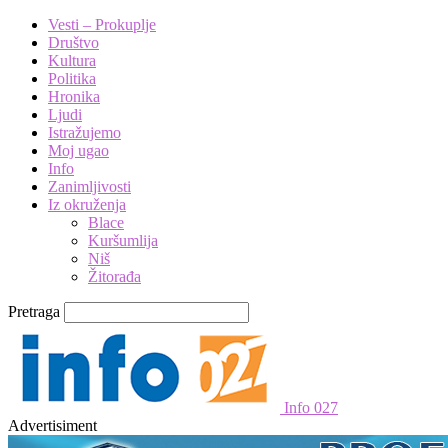
Vesti – Prokuplje
Društvo
Kultura
Politika
Hronika
Ljudi
Istražujemo
Moj ugao
Info
Zanimljivosti
Iz okruženja
Blace
Kuršumlija
Niš
Žitorađa
Pretraga
Info 027
Advertisiment