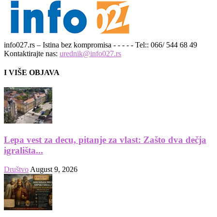
info027.rs – Istina bez kompromisa - - - - - Tel:: 066/ 544 68 49
Kontaktirajte nas:
urednik@info027.rs
I VIŠE OBJAVA
Lepa vest za decu, pitanje za vlast: Zašto dva dečja
igrališta...
Društvo
August 9, 2026