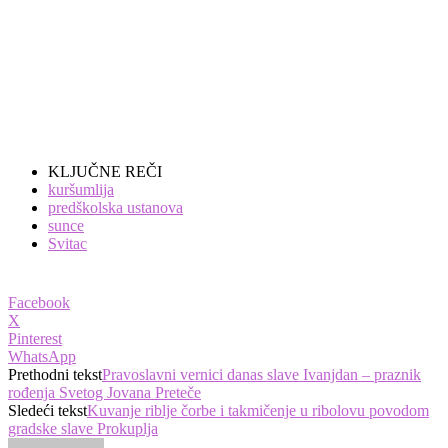
KLJUČNE REČI
kuršumlija
predškolska ustanova
sunce
Svitac
Facebook
X
Pinterest
WhatsApp
Prethodni tekst
Pravoslavni vernici danas slave Ivanjdan – praznik
rođenja Svetog Jovana Preteče
Sledeći tekst
Kuvanje riblje čorbe i takmičenje u ribolovu povodom
gradske slave Prokuplja