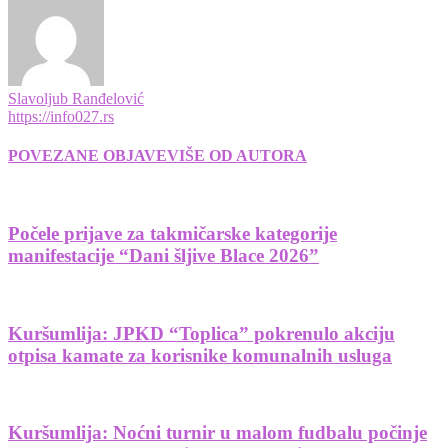
Slavoljub Ranđelović
https://info027.rs
POVEZANE OBJAVE
VIŠE OD AUTORA
Počele prijave za takmičarske kategorije
manifestacije “Dani šljive Blace 2026”
Kuršumlija: JPKD “Toplica” pokrenulo akciju
otpisa kamate za korisnike komunalnih usluga
Kuršumlija: Noćni turnir u malom fudbalu počinje