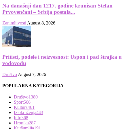
Na današnji dan 1217. godine krunisan Stefan
Prvovenčani – Srbija postala...
Zanimljivosti
August 8, 2026
Pritisci, podele i neizvesnost: Uspon i pad štrajka u
vodovodu
Društvo
August 7, 2026
POPULARNA KATEGORIJA
Društvo
1380
Sport
566
Kultura
461
Iz okruženja
443
Info
368
Hronika
287
Kuršumlija
191