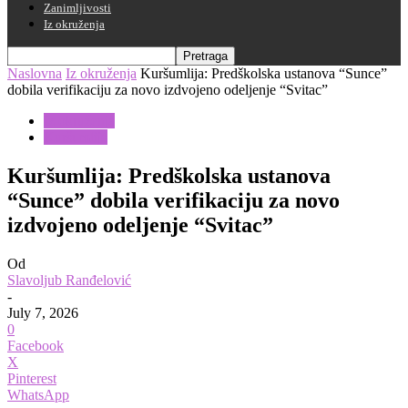
Zanimljivosti
Iz okruženja
Naslovna
Iz okruženja
Kuršumlija: Predškolska ustanova “Sunce”
dobila verifikaciju za novo izdvojeno odeljenje “Svitac”
Iz okruženja
Kuršumlija
Kuršumlija: Predškolska ustanova
“Sunce” dobila verifikaciju za novo
izdvojeno odeljenje “Svitac”
Od
Slavoljub Ranđelović
-
July 7, 2026
0
Facebook
X
Pinterest
WhatsApp