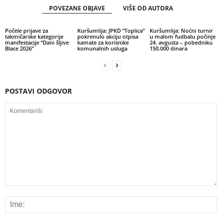
POVEZANE OBJAVE
VIŠE OD AUTORA
Počele prijave za
Kuršumlija: JPKD “Toplica”
Kuršumlija: Noćni turnir
takmičarske kategorije
pokrenulo akciju otpisa
u malom fudbalu počinje
manifestacije “Dani šljive
kamate za korisnike
24. avgusta – pobedniku
Blace 2026”
komunalnih usluga
150.000 dinara
POSTAVI ODGOVOR