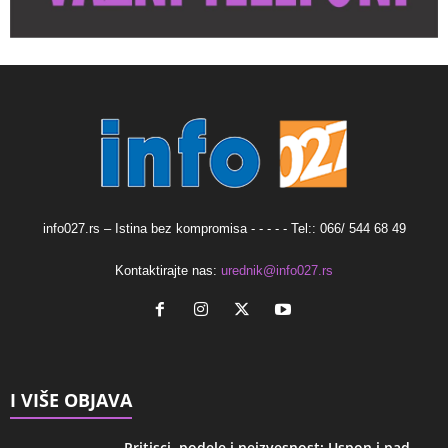
info027.rs – Istina bez kompromisa - - - - - Tel:: 066/ 544 68 49
Kontaktirajte nas:
urednik@info027.rs
I VIŠE OBJAVA
Pritisci, podele i neizvesnost: Uspon i pad