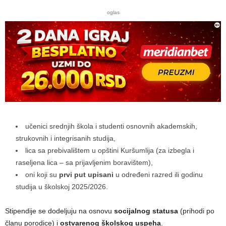
oglas
učenici srednjih škola i studenti osnovnih akademskih,
strukovnih i integrisanih studija,
lica sa prebivalištem u opštini Kuršumlija (za izbegla i
raseljena lica – sa prijavljenim boravištem),
oni koji su
prvi put upisani
u određeni razred ili godinu
studija u školskoj 2025/2026.
Stipendije se dodeljuju na osnovu
socijalnog statusa
(prihodi po
članu porodice) i
ostvarenog školskog uspeha
.