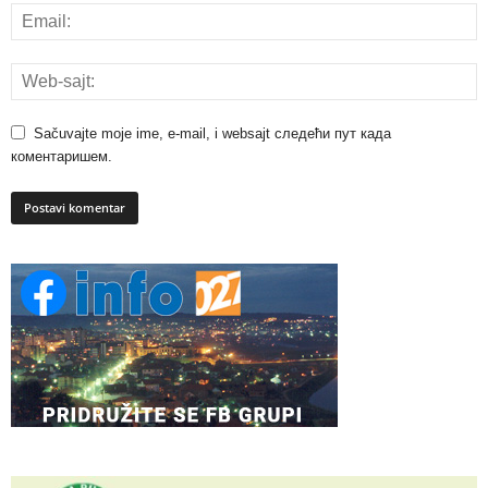
Sačuvajte moje ime, e-mail, i websajt следећи пут када
коментаришем.