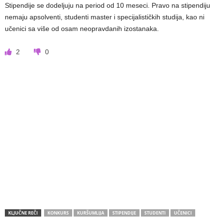
Stipendije se dodeljuju na period od 10 meseci. Pravo na stipendiju
nemaju apsolventi, studenti master i specijalističkih studija, kao ni
učenici sa više od osam neopravdanih izostanaka.
2
0
KLJUČNE REČI
KONKURS
KURŠUMLIJA
STIPENDIJE
STUDENTI
UČENICI