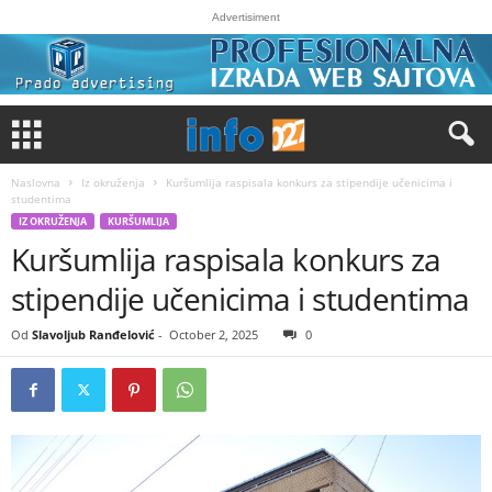
Advertisiment
Naslovna
Iz okruženja
Kuršumlija raspisala konkurs za stipendije učenicima i
studentima
IZ OKRUŽENJA
KURŠUMLIJA
Kuršumlija raspisala konkurs za
stipendije učenicima i studentima
Od
Slavoljub Ranđelović
-
October 2, 2025
0