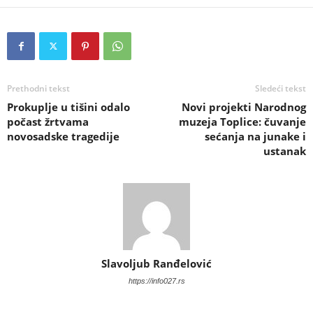
Prethodni tekst
Sledeći tekst
Prokuplje u tišini odalo
Novi projekti Narodnog
počast žrtvama
muzeja Toplice: čuvanje
novosadske tragedije
sećanja na junake i
ustanak
Slavoljub Ranđelović
https://info027.rs