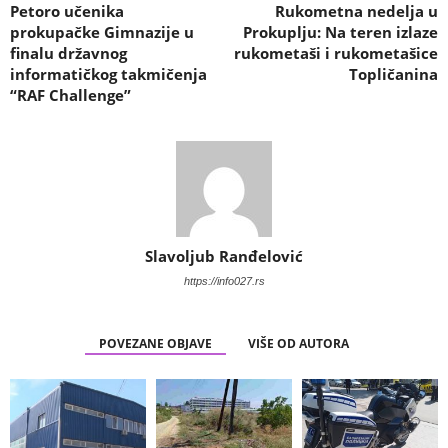
Petoro učenika
Rukometna nedelja u
prokupačke Gimnazije u
Prokuplju: Na teren izlaze
finalu državnog
rukometaši i rukometašice
informatičkog takmičenja
Topličanina
“RAF Challenge”
Slavoljub Ranđelović
https://info027.rs
POVEZANE OBJAVE
VIŠE OD AUTORA