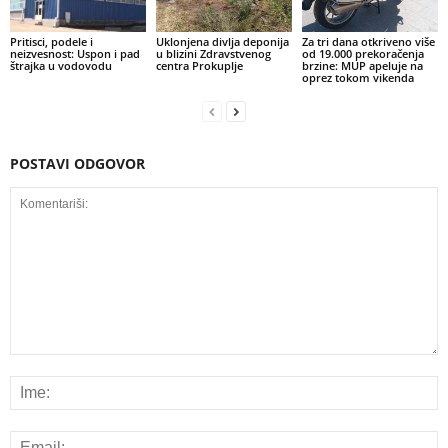
Pritisci, podele i
Uklonjena divlja deponija
Za tri dana otkriveno više
neizvesnost: Uspon i pad
u blizini Zdravstvenog
od 19.000 prekoračenja
štrajka u vodovodu
centra Prokuplje
brzine: MUP apeluje na
oprez tokom vikenda
POSTAVI ODGOVOR