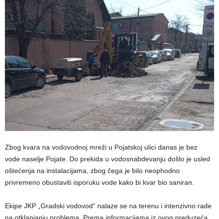
Zbog kvara na vodovodnoj mreži u Pojatskoj ulici danas je bez
vode naselje Pojate. Do prekida u vodosnabdevanju došlo je usled
oštećenja na instalacijama, zbog čega je bilo neophodno
privremeno obustaviti isporuku vode kako bi kvar bio saniran.
Ekipe JKP „Gradski vodovod“ nalaze se na terenu i intenzivno rade
na otklanjanju problema. Prema informacijama iz ovog preduzeća,