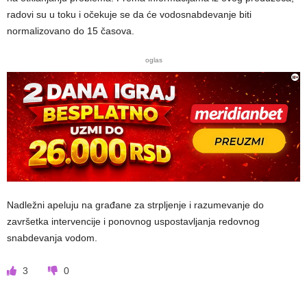
radovi su u toku i očekuje se da će vodosnabdevanje biti
normalizovano do 15 časova.
oglas
Nadležni apeluju na građane za strpljenje i razumevanje do
završetka intervencije i ponovnog uspostavljanja redovnog
snabdevanja vodom.
3
0