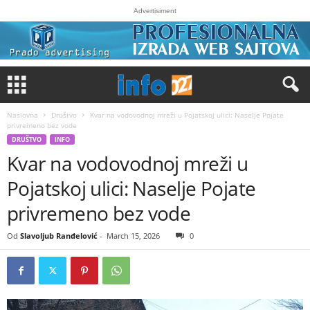
Advertisiment
Naslovna
Društvo
Kvar na vodovodnoj mreži u Pojatskoj ulici: Naselje Pojate
privremeno bez vode
DRUŠTVO
INFO
Kvar na vodovodnoj mreži u
Pojatskoj ulici: Naselje Pojate
privremeno bez vode
Od
Slavoljub Ranđelović
-
March 15, 2026
0