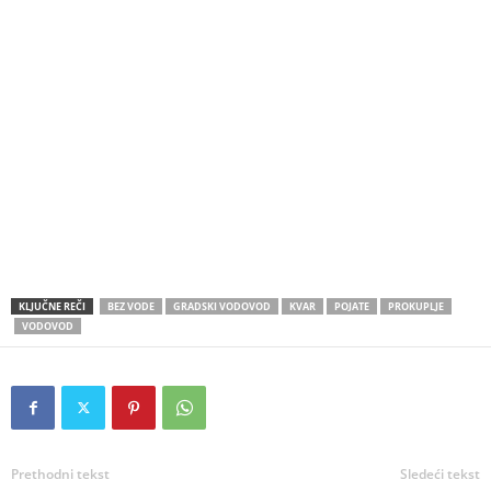
KLJUČNE REČI
BEZ VODE
GRADSKI VODOVOD
KVAR
POJATE
PROKUPLJE
VODOVOD
Prethodni tekst
Sledeći tekst