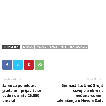
KLJUČNE REČI
DUBOVO
OBNOVA
POŽAR
SELA
ZBOR GRAĐANA
Prethodni tekst
Sledeći tekst
Samo za punoletne
Gimnastika: Uroš Grujić
građane – prijavite se
osvojio srebro na
ovde i uzmite 26.000
međunarodnom
dinara!
takmičenju u Novom Sadu