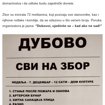
domaćinstva i da odluke budu zajednički donete.
Zbor su inicirala 72 meštanina, koji pozivaju sve stanovnike, kao i
njihove rođake i komšije, da se odazovu u što većem broju. Poruka
organizatora je jasna:
“Dubovci, ujedinite se – kad ako ne sad!”