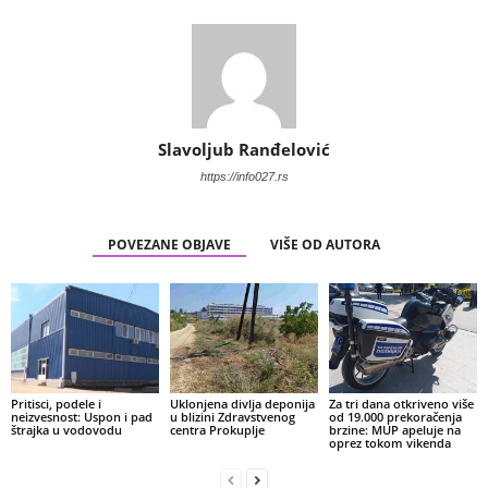
Slavoljub Ranđelović
https://info027.rs
POVEZANE OBJAVE
VIŠE OD AUTORA
Pritisci, podele i
Uklonjena divlja deponija
Za tri dana otkriveno više
neizvesnost: Uspon i pad
u blizini Zdravstvenog
od 19.000 prekoračenja
štrajka u vodovodu
centra Prokuplje
brzine: MUP apeluje na
oprez tokom vikenda