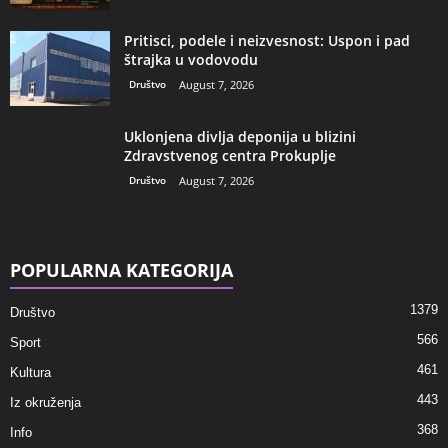
Pritisci, podele i neizvesnost: Uspon i pad
štrajka u vodovodu
Društvo
August 7, 2026
Uklonjena divlja deponija u blizini
Zdravstvenog centra Prokuplje
Društvo
August 7, 2026
POPULARNA KATEGORIJA
1379
Društvo
566
Sport
461
Kultura
443
Iz okruženja
368
Info