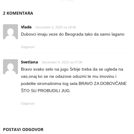
2 KOMENTARA
Vlade
December 6, 2025 na 18:46
Dubovci imaju veze do Beograda tako da samo lagano
Odgovori
Svetlana
December 8, 2025 na 07:00
Bravo svako selo na jugu Srbije treba da se ugleda na
vas,onaj ko se ne odazove oduzmi te mu imovinu i
podelite siromašnima tog sela.BRAVO ZA DOBOVČANE
ŠTO SU PROBUDILI JUG.
Odgovori
POSTAVI ODGOVOR