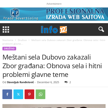
Advertisiment
Naslovna
Društvo
Meštani sela Dubovo zakazali Zbor građana: Obnova sela i hitni
problemi glavne...
DRUŠTVO
Meštani sela Dubovo zakazali
Zbor građana: Obnova sela i hitni
problemi glavne teme
Od
Slavoljub Ranđelović
-
December 6, 2025
2