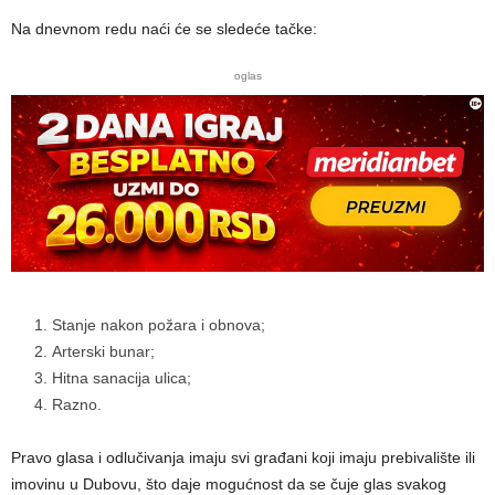
Na dnevnom redu naći će se sledeće tačke:
oglas
Stanje nakon požara i obnova;
Arterski bunar;
Hitna sanacija ulica;
Razno.
Pravo glasa i odlučivanja imaju svi građani koji imaju prebivalište ili
imovinu u Dubovu, što daje mogućnost da se čuje glas svakog