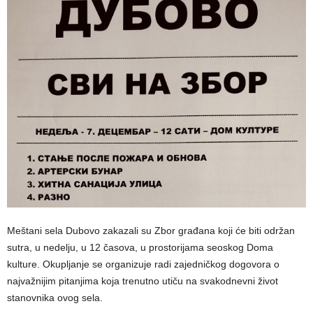
Meštani sela Dubovo zakazali su Zbor građana koji će biti održan
sutra, u nedelju, u 12 časova, u prostorijama seoskog Doma
kulture. Okupljanje se organizuje radi zajedničkog dogovora o
najvažnijim pitanjima koja trenutno utiču na svakodnevni život
stanovnika ovog sela.