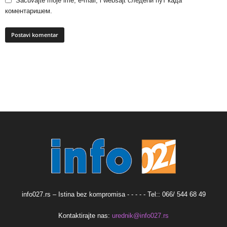
Sačuvajte moje ime, e-mail, i websajt следећи пут када
коментаришем.
info027.rs – Istina bez kompromisa - - - - - Tel:: 066/ 544 68 49
Kontaktirajte nas:
urednik@info027.rs