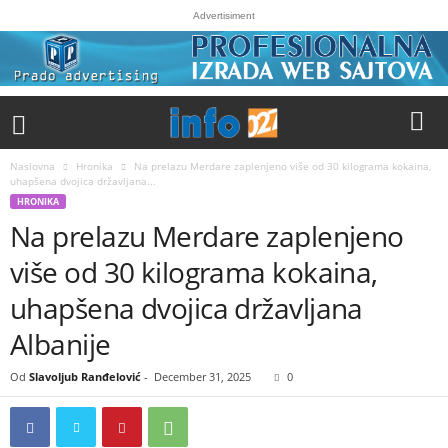
Advertisiment
Naslovna
Hronika
Na prelazu Merdare zaplenjeno više od 30 kilograma kokaina,
uhapšena dvojica državljana...
HRONIKA
Na prelazu Merdare zaplenjeno
više od 30 kilograma kokaina,
uhapšena dvojica državljana
Albanije
Od
Slavoljub Ranđelović
-
December 31, 2025
0