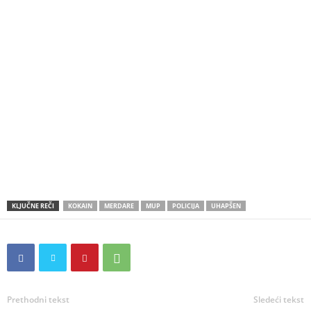
KLJUČNE REČI
KOKAIN
MERDARE
MUP
POLICIJA
UHAPŠEN
Prethodni tekst
Sledeći tekst