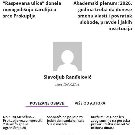
“Raspevana ulica” donela
Akademski plenum: 2026.
novogodišnju čaroliju u
godina treba da donese
srce Prokuplja
smenu vlasti i povratak
slobode, pravde i jakih
institucija
Slavoljub Ranđelović
https://info027.rs
POVEZANE OBJAVE
VIŠE OD AUTORA
Na putu Merošina –
Saobraćajna policija za
Kuršumlija: Uhapšen
Prokuplje vozio motocikl
jedan dan sankcionisala
zbog sumnje na poresku
234 km/h gde je
5.880 vozača
prevaru tešku više od 52
ograničenje 80
miliona dinara