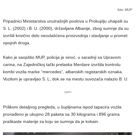
foto: MUP
Pripadnici Ministarstva unutrašnjih poslova u Prokuplju uhapsili su
S. L. (2002) i B. U. (2000), državljane Albanije, zbog sumnje da su
izvršili krivično delo neovlašćena proizvodnja i stavljanje u promet
opojnih droga.
Kako je saopštio MUP, policija je sinoć, u saradnji sa Upravom
carina, na Zajedničkoj tački prelaska Merdare izvršila kontrolu
kombi vozila marke “mercedes”, albanskih registarskih oznaka.
Vozilom je upravljao S. L, dok se na mestu suvozača nalazio B. U.
oglas
Prilikom detaljnog pregleda, u šupljinama ispod tapacira vozila
pronađeno je ukupno 28 paketa sa 30 kilograma i 896 grama
praškaste materije za koju se sumnja da je kokain.