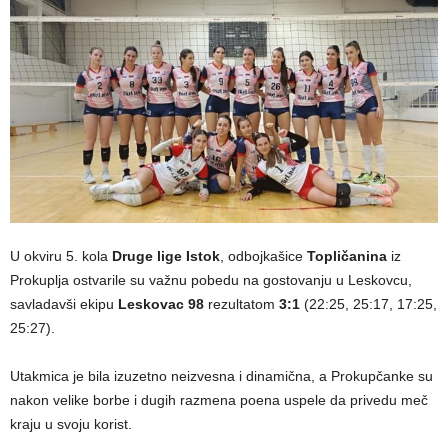
U okviru 5. kola
Druge lige Istok
, odbojkašice
Topličanina
iz
Prokuplja ostvarile su važnu pobedu na gostovanju u Leskovcu,
savladavši ekipu
Leskovac 98
rezultatom
3:1
(22:25, 25:17, 17:25,
25:27).
Utakmica je bila izuzetno neizvesna i dinamična, a Prokupčanke su
nakon velike borbe i dugih razmena poena uspele da privedu meč
kraju u svoju korist.