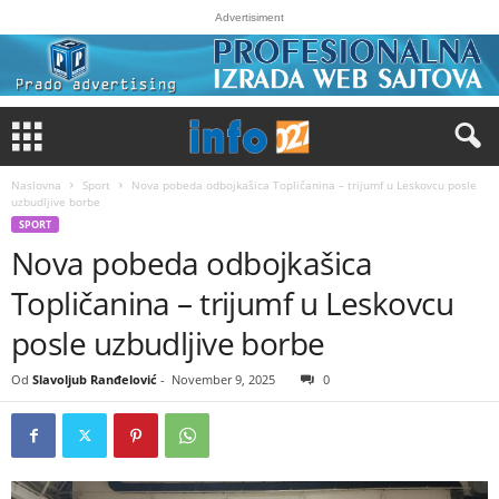
Advertisiment
Naslovna
Sport
Nova pobeda odbojkašica Topličanina – trijumf u Leskovcu posle
uzbudljive borbe
SPORT
Nova pobeda odbojkašica
Topličanina – trijumf u Leskovcu
posle uzbudljive borbe
Od
Slavoljub Ranđelović
-
November 9, 2025
0