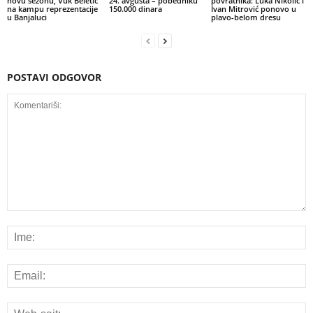
novu sezonu, Vuk Beletić
24. avgusta – pobedniku
povratnika: Luka Nikolić i
na kampu reprezentacije
150.000 dinara
Ivan Mitrović ponovo u
u Banjaluci
plavo-belom dresu
POSTAVI ODGOVOR