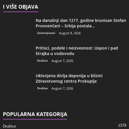
I VIŠE OBJAVA
Na današnji dan 1217. godine krunisan Stefan
Prvovenčani – Srbija postala...
Zanimljivosti
August 8, 2026
Pritisci, podele i neizvesnost: Uspon i pad
štrajka u vodovodu
Društvo
August 7, 2026
Uklonjena divlja deponija u blizini
Zdravstvenog centra Prokuplje
Društvo
August 7, 2026
POPULARNA KATEGORIJA
1379
Društvo