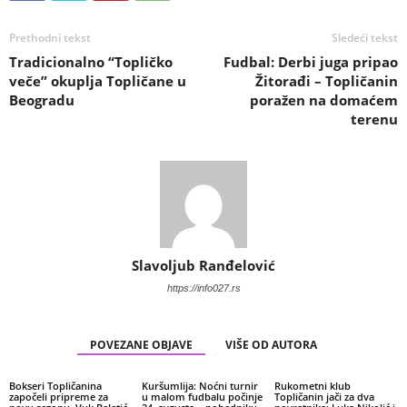
Prethodni tekst
Sledeći tekst
Tradicionalno “Topličko
Fudbal: Derbi juga pripao
veče” okuplja Topličane u
Žitorađi – Topličanin
Beogradu
poražen na domaćem
terenu
Slavoljub Ranđelović
https://info027.rs
POVEZANE OBJAVE
VIŠE OD AUTORA
Bokseri Topličanina
Kuršumlija: Noćni turnir
Rukometni klub
započeli pripreme za
u malom fudbalu počinje
Topličanin jači za dva