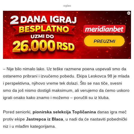
oglas
– Nije bilo nimalo lako. Uz teške razmene poena uspevali smo da
ostanemo pribrani i izvučemo pobedu. Ekipa Leskovca 98 je mlada
i perspektivna, njihovo vreme tek dolazi. Što se nas tiče, svesni
smo da još nismo dostigli maksimum, ali verujemo da ćemo uskoro
igrati onako kako znamo i možemo – poručili su iz kluba.
Pored seniorki,
pionirska selekcija Topličanina
danas igra meč
protiv ekipe
Jastrepca iz Blaca
, u nadi da će nastaviti pobednički
niz i u mlađim kategorijama.