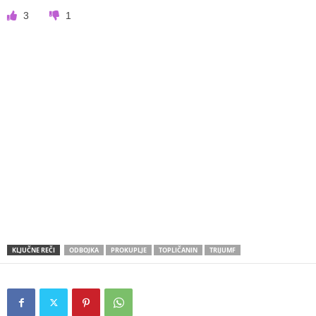
3
1
KLJUČNE REČI
ODBOJKA
PROKUPLJE
TOPLIČANIN
TRIJUMF