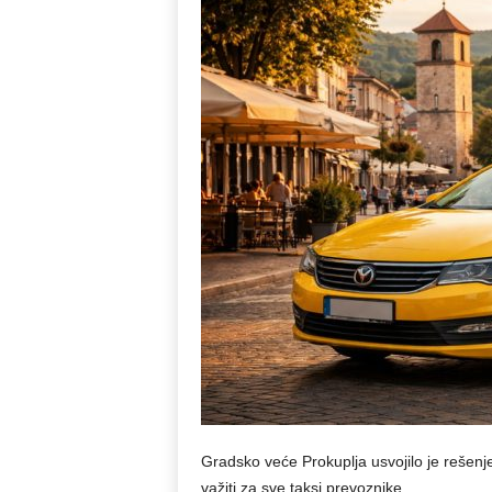
Gradsko veće Prokuplja usvojilo je rešenje 
važiti za sve taksi prevoznike.