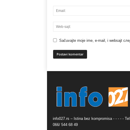
Sačuvajte moje ime, e-mail, i websajt с
info027.rs – Istina bez kompromisa - - - - - Tel
066/ 544 68 49