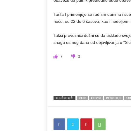
obavezu da putnik prethodno bude obaveš
Tarifa I primenjuje se radnim danima i sub
noću, od 22 do 6 časova, kao i nedeljom i
Taksi prevoznici dužni su da usklade svoj
snagu osmog dana od objavljivanja u “Slu
7
0
KLJUČNE REČI
CENE
PREVOZ
PROKUPLJE
TAK