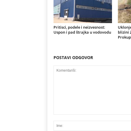
Pritisci, podele i neizvesnost:
Uklonje
Uspon i pad štrajka u vodovodu
blizini
Prokup
POSTAVI ODGOVOR