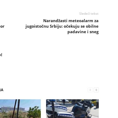
Sledeći tekst
Narandžasti meteoalarm za
tor
jugoistočnu Srbiju: očekuju se obilne
padavine i sneg
ić
RA