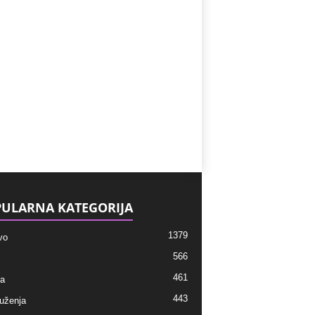
ULARNA KATEGORIJA
1379
vo
566
461
ra
443
ruženja