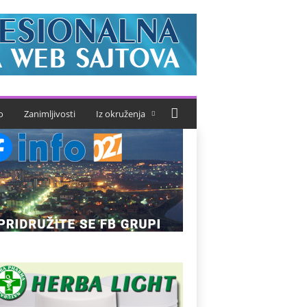
o
Zanimljivosti
Iz okruženja