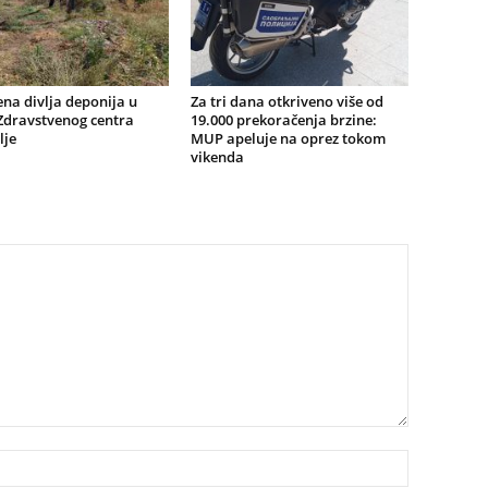
na divlja deponija u
Za tri dana otkriveno više od
 Zdravstvenog centra
19.000 prekoračenja brzine:
lje
MUP apeluje na oprez tokom
vikenda