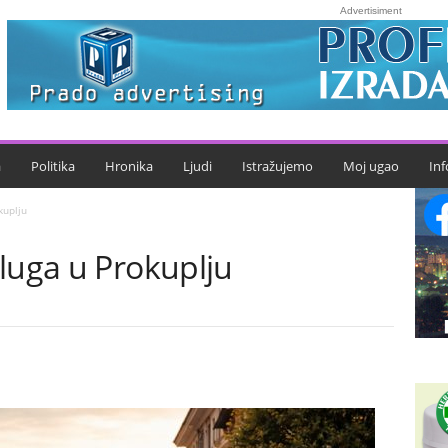
Advertisiment
a
Politika
Hronika
Ljudi
Istražujemo
Moj ugao
Inf
kuplju
luga u Prokuplju