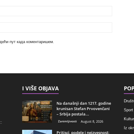
ледећи пут када коментаришем.
I VIŠE OBJAVA
POP
Društ
Na današnji dan 1217. godine
krunisan Stefan Prvovenčani
Sport
– Srbija postala...
Kultu
Zanimljivosti
August 8, 2026
::
Iz ok
Pritisci, podele i neizvesnost: