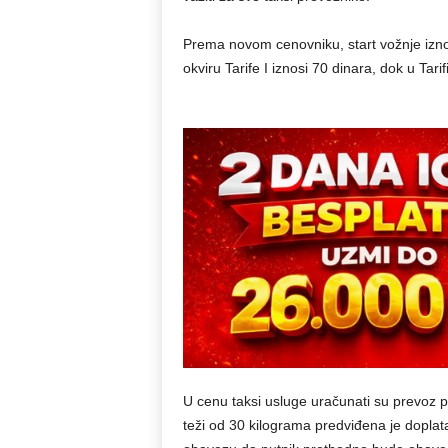
Prema novom cenovniku, start vožnje izno
okviru Tarife I iznosi 70 dinara, dok u Tari
U cenu taksi usluge uračunati su prevoz prt
teži od 30 kilograma predviđena je doplat