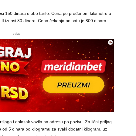
si 150 dinara u obe tarife. Cena po pređenom kilometru u
fi II iznosi 80 dinara. Cena čekanja po satu je 800 dinara.
oglas
ljaga i dolazak vozila na adresu po pozivu. Za lični prtljag
a od 5 dinara po kilogramu za svaki dodatni kilogram, uz