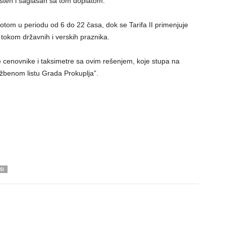
ten i saglasan sa tom doplatom.
otom u periodu od 6 do 22 časa, dok se Tarifa II primenjuje
 tokom državnih i verskih praznika.
e cenovnike i taksimetre sa ovim rešenjem, koje stupa na
žbenom listu Grada Prokuplja”.
SI