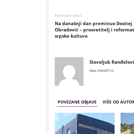
Prethodni tekst
Na današnji dan preminuo Dositej
Obradović – prosvetitelj i reforma
srpske kulture
Slavoljub Ranđelov
https://info027.rs
POVEZANE OBJAVE
VIŠE OD AUTO