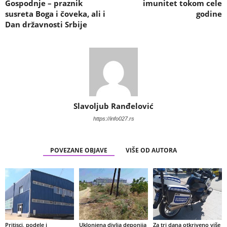
Gospodnje – praznik
imunitet tokom cele
susreta Boga i čoveka, ali i
godine
Dan državnosti Srbije
Slavoljub Ranđelović
https://info027.rs
POVEZANE OBJAVE
VIŠE OD AUTORA
Pritisci, podele i
Uklonjena divlja deponija
Za tri dana otkriveno više