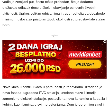
vodio je zemljani put, često teško prohodan, što je dodatno
otežavalo odlazak dece u školu i obavljanje osnovnih životnih
aktivnosti. Uprkos velikim odricanjima i trudu roditelja da obezbede
minimum uslova za pristojan život, okolnosti su predstavljale stalnu
borbu.
oglas
Nova kuća u centru Blaca u potpunosti je renovirana. Izrađena je
nova fasada, ugrađena PVC stolarija, uređene staze i limarija,
zamenjene elektroinstalacije, postavljena nova keramika u kupatilu i
kuhinji, kao i laminat u svim prostorijama. Dom je opremljen singl i