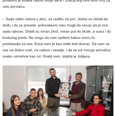
posebno je istakla radost svoje dece i značaj koji novi dom ima za
celu porodicu.
– Sada vidim radost u deci, za razliku od pre. Jedva su čekali da
dođu i da se presele, jednostavno nisu mogli da veruju da je ovo
sada njihovo. Dobili su miran život, miran put do škole, a sutra i do
budućeg posla. Ne mogu da vam opišem kakvu sreću to
predstavlja za nas. Kuća nam je kao veliki beli dvorac. Da vam se
sve na dobro vrati, na radost i veselje, i da se još mnogo porodica
ovako osmehne kao mi. Hvala vam, istakla je Julijana.