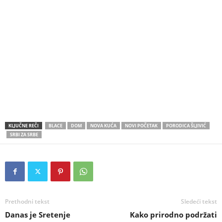
KLJUČNE REČI
BLACE
DOM
NOVA KUĆA
NOVI POČETAK
PORODICA ŠLJIVIĆ
SRBI ZA SRBE
Prethodni tekst
Sledeći tekst
Danas je Sretenje
Kako prirodno podržati