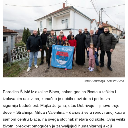
foto: Fondacija "Srbi za Srbe"
Porodica Šljivić iz okoline Blaca, nakon godina života u teškim i
izolovanim uslovima, konačno je dobila novi dom i priliku za
sigurniju budućnost. Majka Julijana, otac Dobrivoje i njihovo troje
dece – Strahinja, Milica i Valentina – danas žive u renoviranoj kući u
samom centru Blaca, na svega stotinak metara od škole. Ovaj veliki
životni preokret omogućen je zahvaljujući humanitarnoj akciji