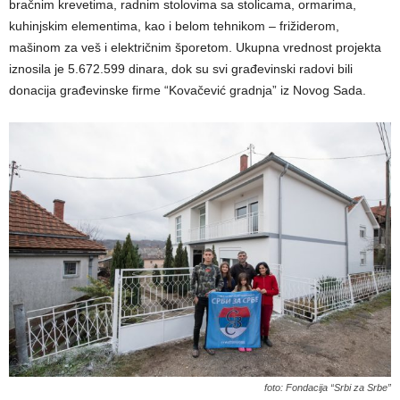
bračnim krevetima, radnim stolovima sa stolicama, ormarima,
kuhinjskim elementima, kao i belom tehnikom – frižiderom,
mašinom za veš i električnim šporetom. Ukupna vrednost projekta
iznosila je 5.672.599 dinara, dok su svi građevinski radovi bili
donacija građevinske firme “Kovačević gradnja” iz Novog Sada.
foto: Fondacija “Srbi za Srbe”