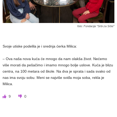
foto: Fondacija “Srbi za Srbe”
Svoje utiske podelila je i srednja ćerka Milica:
– Ova naša nova kuća će mnogo da nam olakša život. Nećemo
više morati da pešačimo i imamo mnogo bolje uslove. Kuća je blizu
centra, na 100 metara od škole. Na dva je sprata i sada svako od
nas ima svoju sobu. Meni se najviše sviđa moja soba, rekla je
Milica.
9
0