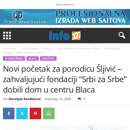
Advertisiment
Naslovna
Iz okruženja
Blace
Novi početak za porodicu Šljivić – zahvaljujući
fondaciji “Srbi za Srbe” dobili...
IZ OKRUŽENJA
BLACE
DRUŠTVO
Novi početak za porodicu Šljivić –
zahvaljujući fondaciji “Srbi za Srbe”
dobili dom u centru Blaca
Od
Slavoljub Ranđelović
-
February 15, 2026
0