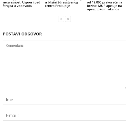
neizvesnost: Uspon i pad
u blizini Zdravstvenog
od 19.000 prekoračenja
štrajka u vodovodu
centra Prokuplje
brzine: MUP apeluje na
oprez tokom vikenda
POSTAVI ODGOVOR