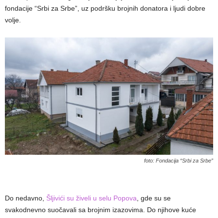
fondacije “Srbi za Srbe”, uz podršku brojnih donatora i ljudi dobre
volje.
foto: Fondacija “Srbi za Srbe”
Do nedavno,
Šljivići su živeli u selu Popova
, gde su se
svakodnevno suočavali sa brojnim izazovima. Do njihove kuće