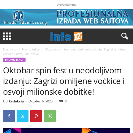
Advertisiment
Naslovna
Promo tekst
Oktobar spin fest u neodoljivom izdanju: Zagrizi omiljene
voćkice i osvoji milionske...
PROMO TEKST
Oktobar spin fest u neodoljivom
izdanju: Zagrizi omiljene voćkice i
osvoji milionske dobitke!
Od
Redakcija
-
October 6, 2025
0