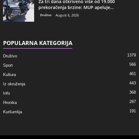
Za tri dana otkriveno više od 19.000
prekoračenja brzine: MUP apeluje...
Društvo
August 6, 2026
POPULARNA KATEGORIJA
1379
Društvo
566
Sport
461
Kultura
443
Iz okruženja
368
Info
287
Hronika
191
Kuršumlija