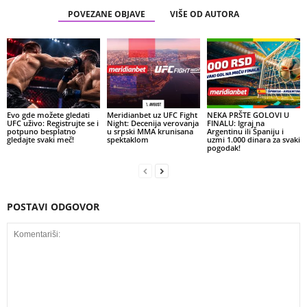
POVEZANE OBJAVE
VIŠE OD AUTORA
Evo gde možete gledati
Meridianbet uz UFC Fight
NEKA PRŠTE GOLOVI U
UFC uživo: Registrujte se i
Night: Decenija verovanja
FINALU: Igraj na
potpuno besplatno
u srpski MMA krunisana
Argentinu ili Španiju i
gledajte svaki meč!
spektaklom
uzmi 1.000 dinara za svaki
pogodak!
POSTAVI ODGOVOR