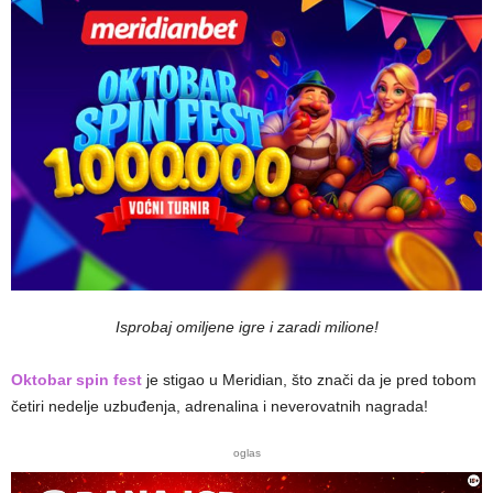
Isprobaj omiljene igre i zaradi milione!
Oktobar spin fest
je stigao u Meridian, što znači da je pred tobom
četiri nedelje uzbuđenja, adrenalina i neverovatnih nagrada!
oglas