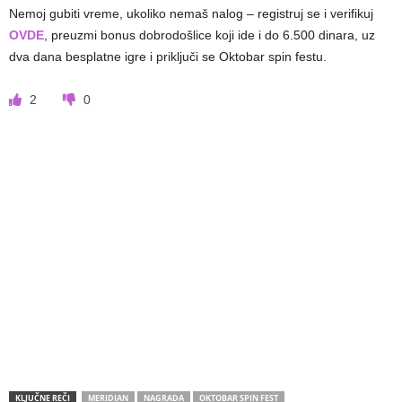
Nemoj gubiti vreme, ukoliko nemaš nalog – registruj se i verifikuj
OVDE
, preuzmi bonus dobrodošlice koji ide i do 6.500 dinara, uz
dva dana besplatne igre i priključi se Oktobar spin festu.
2
0
KLJUČNE REČI
MERIDIAN
NAGRADA
OKTOBAR SPIN FEST