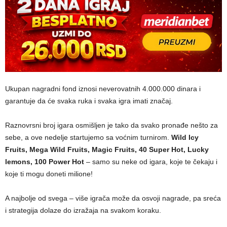
Ukupan nagradni fond iznosi neverovatnih 4.000.000 dinara i
garantuje da će svaka ruka i svaka igra imati značaj.
Raznovrsni broj igara osmišljen je tako da svako pronađe nešto za
sebe, a ove nedelje startujemo sa voćnim turnirom.
Wild Icy
Fruits, Mega Wild Fruits, Magic Fruits, 40 Super Hot, Lucky
lemons, 100 Power Hot
– samo su neke od igara, koje te čekaju i
koje ti mogu doneti milione!
A najbolje od svega – više igrača može da osvoji nagrade, pa sreća
i strategija dolaze do izražaja na svakom koraku.