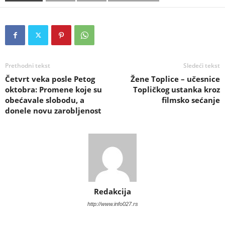
Prethodni tekst
Sledeći tekst
Četvrt veka posle Petog
Žene Toplice – učesnice
oktobra: Promene koje su
Topličkog ustanka kroz
obećavale slobodu, a
filmsko sećanje
donele novu zarobljenost
Redakcija
http://www.info027.rs