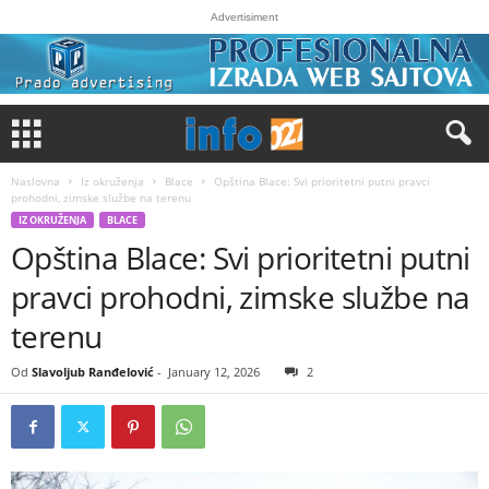
Advertisiment
Naslovna
Iz okruženja
Blace
Opština Blace: Svi prioritetni putni pravci
prohodni, zimske službe na terenu
IZ OKRUŽENJA
BLACE
Opština Blace: Svi prioritetni putni
pravci prohodni, zimske službe na
terenu
Od
Slavoljub Ranđelović
-
January 12, 2026
2