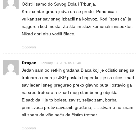
Očistili samo do Suvog Dola i Trbunja.
Kroz centar grada jedva da se prođe. Perionica i
vulkanizer sav sneg izbacili na kolovoz. Kod “spasića” je
najgore i kod mosta. Za šta im služi komunalni inspektor.
Nikad gori nisu vodili Blace.
Odgovori
Dragan
January 13, 2026 na 13:40
Jedan sam od retkih građana Blaca koji je očistio sneg sa
trotoara a onda je JKP poslalo bager koji je sa ulice iznad
sav ledeni sneg pregurao preko glavno puta i ostavio ga
na sred trotoara a iznad mog stambenog objekta.
E sad: da li je to bolest, zavist, seljacizam, borba
primitivaca protiv savesnih građana, …..stvarno ne znam,
ali znam da više neću da čistim trotoar.
Odgovori