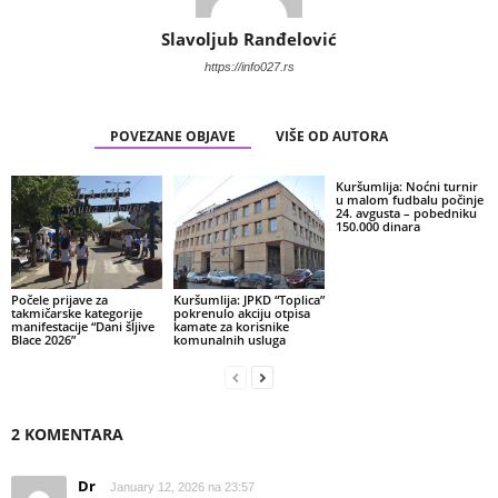
Slavoljub Ranđelović
https://info027.rs
POVEZANE OBJAVE
VIŠE OD AUTORA
Kuršumlija: Noćni turnir
u malom fudbalu počinje
24. avgusta – pobedniku
150.000 dinara
Počele prijave za
Kuršumlija: JPKD “Toplica”
takmičarske kategorije
pokrenulo akciju otpisa
manifestacije “Dani šljive
kamate za korisnike
Blace 2026”
komunalnih usluga
2 KOMENTARA
Dr
January 12, 2026 na 23:57