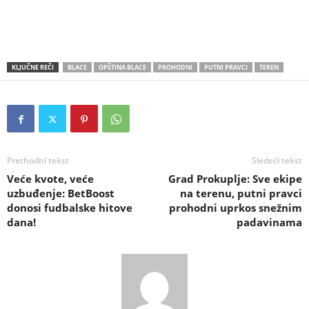
KLJUČNE REČI
BLACE
OPŠTINA BLACE
PROHODNI
PUTNI PRAVCI
TEREN
Prethodni tekst
Sledeći tekst
Veće kvote, veće
Grad Prokuplje: Sve ekipe
uzbuđenje: BetBoost
na terenu, putni pravci
donosi fudbalske hitove
prohodni uprkos snežnim
dana!
padavinama