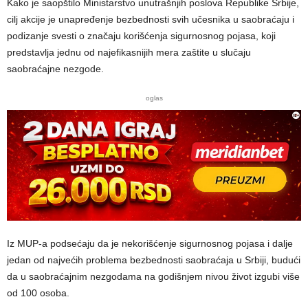
Kako je saopštilo Ministarstvo unutrašnjih poslova Republike Srbije,
cilj akcije je unapređenje bezbednosti svih učesnika u saobraćaju i
podizanje svesti o značaju korišćenja sigurnosnog pojasa, koji
predstavlja jednu od najefikasnijih mera zaštite u slučaju
saobraćajne nezgode.
oglas
Iz MUP-a podsećaju da je nekorišćenje sigurnosnog pojasa i dalje
jedan od najvećih problema bezbednosti saobraćaja u Srbiji, budući
da u saobraćajnim nezgodama na godišnjem nivou život izgubi više
od 100 osoba.