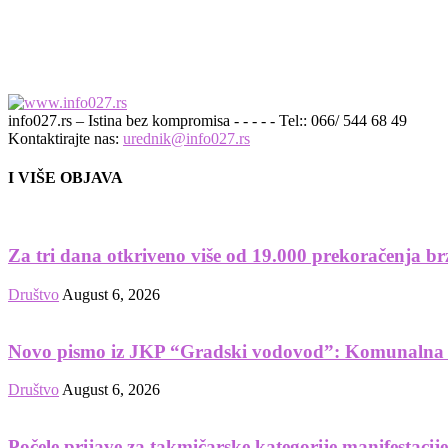
info027.rs – Istina bez kompromisa - - - - - Tel:: 066/ 544 68 49
Kontaktirajte nas:
urednik@info027.rs
I VIŠE OBJAVA
Za tri dana otkriveno više od 19.000 prekoračenja br
Društvo
August 6, 2026
Novo pismo iz JKP “Gradski vodovod”: Komunalna t
Društvo
August 6, 2026
Počele prijave za takmičarske kategorije manifestacij