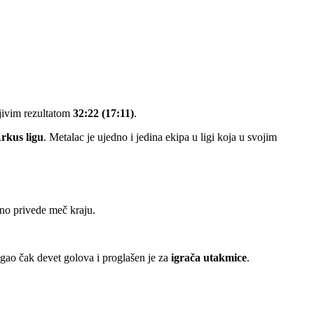
ljivim rezultatom
32:22 (17:11)
.
rkus ligu
. Metalac je ujedno i jedina ekipa u ligi koja u svojim
rno privede meč kraju.
tigao čak devet golova i proglašen je za
igrača utakmice
.