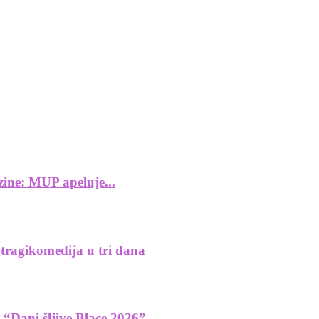
zine: MUP apeluje...
ragikomedija u tri dana
e “Dani šljive Blace 2026”