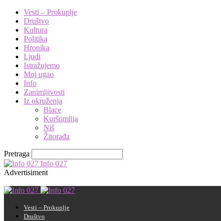
Vesti – Prokuplje
Društvo
Kultura
Politika
Hronika
Ljudi
Istražujemo
Moj ugao
Info
Zanimljivosti
Iz okruženja
Blace
Kuršumlija
Niš
Žitorađa
Pretraga
Info 027
Advertisiment
Vesti – Prokuplje
Društvo