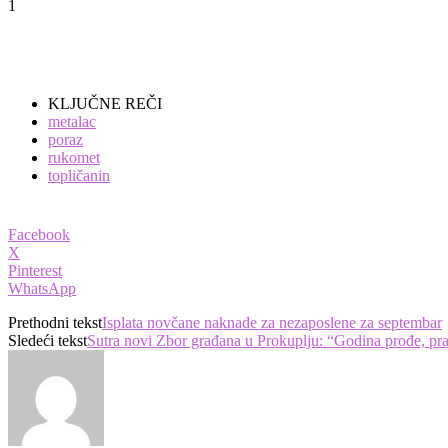
1
KLJUČNE REČI
metalac
poraz
rukomet
topličanin
Facebook
X
Pinterest
WhatsApp
Prethodni tekst
Isplata novčane naknade za nezaposlene za septembar
Sledeći tekst
Sutra novi Zbor građana u Prokuplju: “Godina prođe, pr