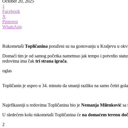
October 20, 2025
1
Facebook
X
Pinterest
WhatsApp
Rukometaši
Topličanina
poraženi su na gostovanju u Kraljevu u okv
Domaći tim je od samog početka nametnuo jak tempo i potvrdio status 
redovima ima čak
tri strana igrača
.
oglas
Topličanin je uspeo u 34. minutu da smanji razliku na samo četiri gol
Najefikasniji u redovima Topličanina bio je
Nemanja Milenković
sa 
U sledećem kolu rukometaši Topličanina će
na domaćem terenu doče
2