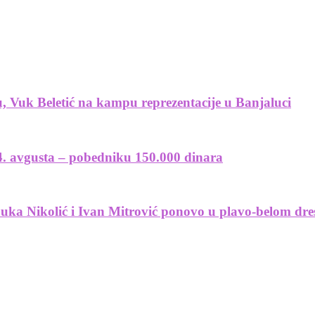
, Vuk Beletić na kampu reprezentacije u Banjaluci
4. avgusta – pobedniku 150.000 dinara
uka Nikolić i Ivan Mitrović ponovo u plavo-belom dre