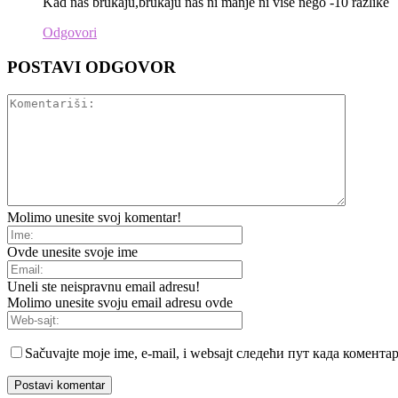
Kad nas brukaju,brukaju nas ni manje ni vise nego -10 razlike
Odgovori
POSTAVI ODGOVOR
Molimo unesite svoj komentar!
Ovde unesite svoje ime
Uneli ste neispravnu email adresu!
Molimo unesite svoju email adresu ovde
Sačuvajte moje ime, e-mail, i websajt следећи пут када комент