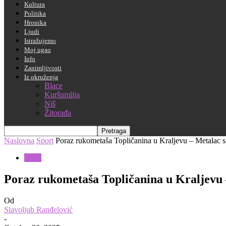
Kultura
Politika
Hronika
Ljudi
Istražujemo
Moj ugao
Info
Zanimljivosti
Iz okruženja
Blace
Kuršumlija
Niš
Žitorađa
Naslovna
Sport
Poraz rukometaša Topličanina u Kraljevu – Metalac s
Sport
Poraz rukometaša Topličanina u Kraljevu –
Od
Slavoljub Ranđelović
-