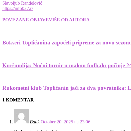
Slavoljub Ranđelović
https://info027.rs
POVEZANE OBJAVE
VIŠE OD AUTORA
Bokseri Topličanina započeli pripreme za novu sezonu
Kuršumlija: Noćni turnir u malom fudbalu počinje 2
Rukometni klub Topličanin jači za dva povratnika: L
1 KOMENTAR
Bauk
October 20, 2025 na 23:06