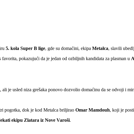
iru
5. kola Super B lige
, gde su domaćini, ekipa
Metalca
, slavili ubed
favorita, pokazujući da je jedan od ozbiljnih kandidata za plasman u
A
a, ali je usled niza grešaka ponovo dozvolio domaćinu da se odvoji i mi
tri pogotka, dok je kod Metalca briljirao
Omar Mamdouh
, koji je pos
kati ekipu Zlatara iz Nove Varoši
.