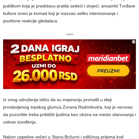
publikom koja je predstavu pratila sedeći i stojeći, ansambl Tvrđave
kulture izveo je komad koji je izazvao veliko interesovanje i
pozitivne reakcije gledalaca.
oglas
Iz ovog udruženja ističu da su inspiraciju pronašli u ideji
proslavljenog srpskog glumca Zorana Radmilovića, koji je verovao
da pozorište treba približiti ljudima bez obzira na mesto stanovanja i
uslove izvođenja.
Nakon uspešne večeri u Staroj Božurni i odličnog prijema kod