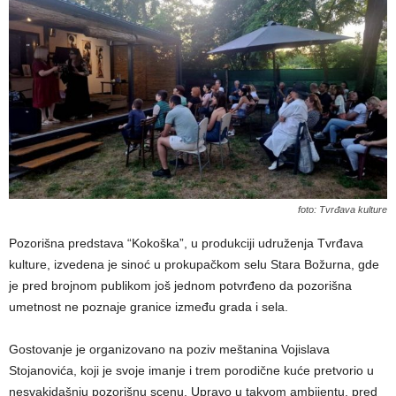
foto: Tvrđava kulture
Pozorišna predstava “Kokoška”, u produkciji udruženja Tvrđava
kulture, izvedena je sinoć u prokupačkom selu Stara Božurna, gde
je pred brojnom publikom još jednom potvrđeno da pozorišna
umetnost ne poznaje granice između grada i sela.
Gostovanje je organizovano na poziv meštanina Vojislava
Stojanovića, koji je svoje imanje i trem porodične kuće pretvorio u
nesvakidašnju pozorišnu scenu. Upravo u takvom ambijentu, pred