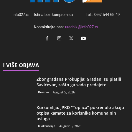
info027.rs – Istina bez kompromisa - - - - - Tel:: 066/ 544 68 49
Kontaktirajte nas:
urednik@info027.rs
I VIŠE OBJAVA
Zbor građana Prokuplja: Građani su platili
Savićevac, zašto ga sada predajete...
Društvo
August 5, 2026
Kuršumlija: JPKD “Toplica” pokrenulo akciju
otpisa kamate za korisnike komunalnih
usluga
Iz okruženja
August 5, 2026