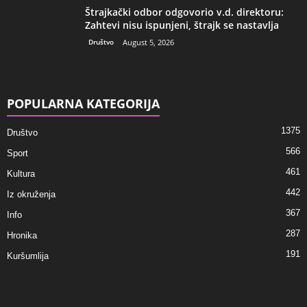
Štrajkački odbor odgovorio v.d. direktoru:
Zahtevi nisu ispunjeni, štrajk se nastavlja
Društvo
August 5, 2026
POPULARNA KATEGORIJA
1375
Društvo
566
Sport
461
Kultura
442
Iz okruženja
367
Info
287
Hronika
191
Kuršumlija