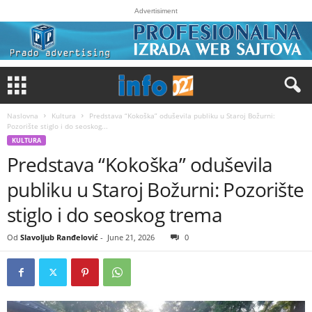
Advertisiment
Naslovna
Kultura
Predstava “Kokoška” oduševila publiku u Staroj Božurni:
Pozorište stiglo i do seoskog...
KULTURA
Predstava “Kokoška” oduševila
publiku u Staroj Božurni: Pozorište
stiglo i do seoskog trema
Od
Slavoljub Ranđelović
-
June 21, 2026
0