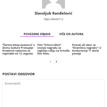
Slavoljub Ranđelović
https://info027.rs
POVEZANE OBJAVE
VIŠE OD AUTORA
“Šarena letnja avantura” u
Film “Vrhovi tišine”
Poznat uži izbor za
Domu kulture Prokuplje:
osvojio nagradu za
“Drainčevu nagradu”: U
Kreativne radionice za
najbolju režiju na Vrmdža
konkurenciji 11 zbirki
najmlađe od 12. avgusta
film festu
poezije
POSTAVI ODGOVOR