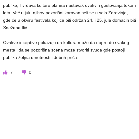
publike, Tvrđava kulture planira nastavak ovakvih gostovanja tokom
leta. Već u julu njihov pozorišni karavan seli se u selo Zdravinje,
gde će u okviru festivala koji će biti održan 24. i 25. jula domaćin biti
Snežana Ilić.
Ovakve inicijative pokazuju da kultura može da dopre do svakog
mesta i da se pozorišna scena može stvoriti svuda gde postoji
publika željna umetnosti i dobrih priča.
7
0