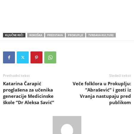
KLJUČNE REČI
KOKOŠKA
PREDSTAVA
PROKUPLJE
TVRĐAVA KULTURE
Prethodni tekst
Sledeći tekst
Katarina Čarapić
Veče folklora u Prokuplju:
proglašena za učenika
“Abrašević” i gosti iz
generacije Medicinske
Vranja nastupaju pred
škole “Dr Aleksa Savić”
publikom