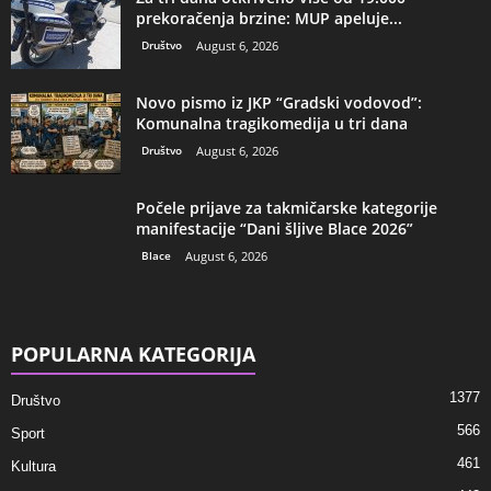
prekoračenja brzine: MUP apeluje...
Društvo
August 6, 2026
Novo pismo iz JKP “Gradski vodovod”:
Komunalna tragikomedija u tri dana
Društvo
August 6, 2026
Počele prijave za takmičarske kategorije
manifestacije “Dani šljive Blace 2026”
Blace
August 6, 2026
POPULARNA KATEGORIJA
1377
Društvo
566
Sport
461
Kultura