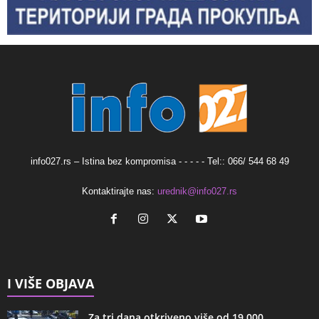
info027.rs – Istina bez kompromisa - - - - - Tel:: 066/ 544 68 49
Kontaktirajte nas:
urednik@info027.rs
I VIŠE OBJAVA
Za tri dana otkriveno više od 19.000