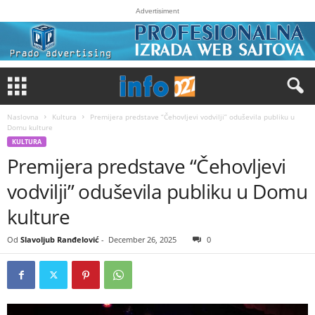
Advertisiment
Naslovna
Kultura
Premijera predstave “Čehovljevi vodvilji” oduševila publiku u
Domu kulture
KULTURA
Premijera predstave “Čehovljevi
vodvilji” oduševila publiku u Domu
kulture
Od
Slavoljub Ranđelović
-
December 26, 2025
0