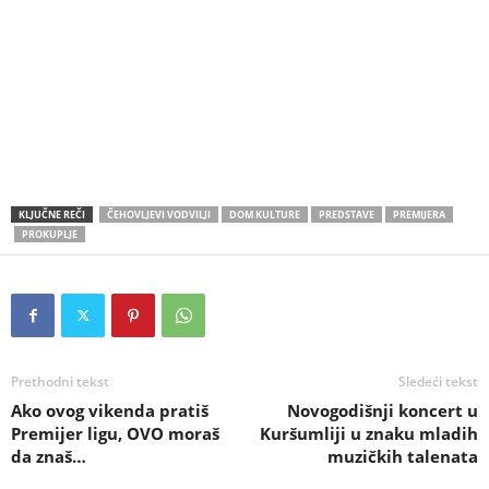
KLJUČNE REČI
ČEHOVLJEVI VODVILJI
DOM KULTURE
PREDSTAVE
PREMIJERA
PROKUPLJE
Prethodni tekst
Sledeći tekst
Ako ovog vikenda pratiš
Novogodišnji koncert u
Premijer ligu, OVO moraš
Kuršumliji u znaku mladih
da znaš…
muzičkih talenata