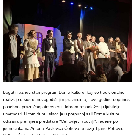
Bogat i raznovrstan program Doma kulture, koji se tradicionalno
realizuje u susret novogodišnjim praznicima, i ove godine doprinosi
posebnoj prazničnoj atmosferi i dobrom raspoloženju ljubitelja
umetnosti. U tom duhu, sinoć je u prepunoj sali Doma kulture
održana premijera predstave “Čehovljevi vodvilji”, rađene po
jednočinkama Antona Pavloviča Čehova, u režiji Tijane Petrović,