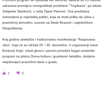
zakazana premijera novogodišnje predstave “Tropikana”, po tekstu
Srbijanke Stanković, u režiji Tijane Petrović. Ova predstava
namenjena je najmlađoj publici, koja će imati priliku da uživa u
prazničnoj atmosferi, susretu sa Deda Mrazom i zajedničkom
fotografisanju.
Kraj godine obeležiće i tradicionalna manifestacija “Raspevana
ulica”, koja će se održati 29. i 30. decembra. U organizaciji Ivane
Đurković Kojić, mladi glumci i pesnici prirediće bogat umetnički
program na platou Doma kulture i gradskom šetalištu, dodatno
ulepšavajući praznične dane u gradu.
2
0