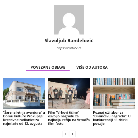
Slavoljub Ranđelović
https://info027.rs
POVEZANE OBJAVE
VIŠE OD AUTORA
“Šarena letnja avantura” u
Film “Vrhovi tišine”
Poznat uži izbor za
Domu kulture Prokuplje:
osvojio nagradu za
“Drainčevu nagradu”: U
Kreativne radionice za
najbolju režiju na Vrmdža
konkurenciji 11 zbirki
najmlađe od 12. avgusta
film festu
poezije