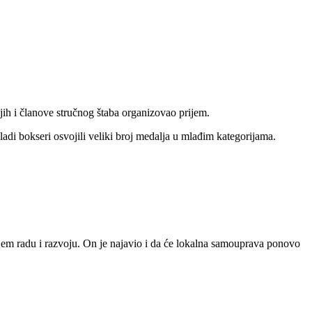
jih i članove stručnog štaba organizovao prijem.
adi bokseri osvojili veliki broj medalja u mlađim kategorijama.
ljem radu i razvoju. On je najavio i da će lokalna samouprava ponovo