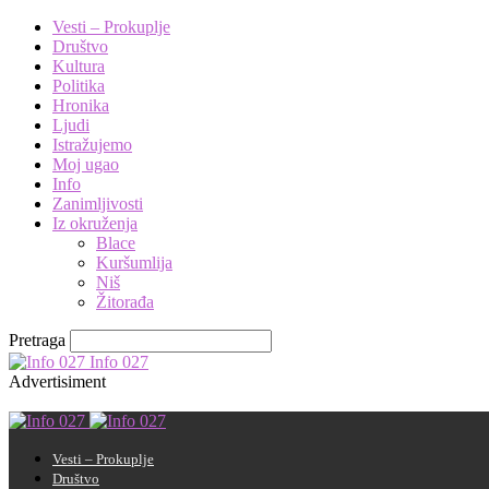
Vesti – Prokuplje
Društvo
Kultura
Politika
Hronika
Ljudi
Istražujemo
Moj ugao
Info
Zanimljivosti
Iz okruženja
Blace
Kuršumlija
Niš
Žitorađa
Pretraga
Info 027
Advertisiment
Vesti – Prokuplje
Društvo