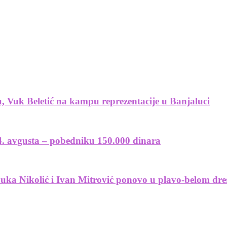
, Vuk Beletić na kampu reprezentacije u Banjaluci
4. avgusta – pobedniku 150.000 dinara
uka Nikolić i Ivan Mitrović ponovo u plavo-belom dre