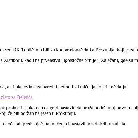
kseri BK Topličanin bili su kod gradonačelnika Prokuplja, koji je za n
Zlatiboru, kao i na prvenstvu jugoistočne Srbije u Zaječaru, gde su ml
a, ali i planovima za naredni period i takmičenja koja ih očekuju.
zlato za Beletića
m uspesima i istakao da će grad nastaviti da pruža podršku njihovom da
oji će biti održan na jesen u Prokuplju.
 dočekali predstojeća takmičenja i nastavili niz dobrih rezultata.