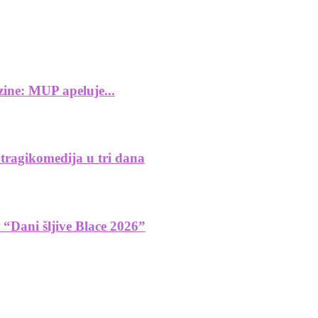
zine: MUP apeluje...
ragikomedija u tri dana
e “Dani šljive Blace 2026”