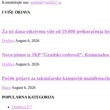
Kontaktirajte nas:
urednik@info027.rs
I VIŠE OBJAVA
Za tri dana otkriveno više od 19.000 prekoračenja br
Društvo
August 6, 2026
Novo pismo iz JKP “Gradski vodovod”: Komunalna t
Društvo
August 6, 2026
Počele prijave za takmičarske kategorije manifestacij
Blace
August 6, 2026
POPULARNA KATEGORIJA
Društvo
1377