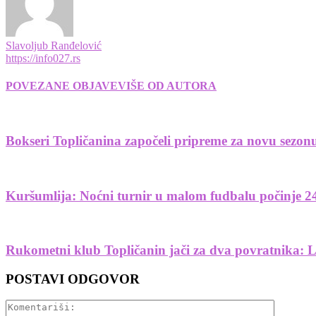
Slavoljub Ranđelović
https://info027.rs
POVEZANE OBJAVE
VIŠE OD AUTORA
Bokseri Topličanina započeli pripreme za novu sezonu
Kuršumlija: Noćni turnir u malom fudbalu počinje 2
Rukometni klub Topličanin jači za dva povratnika: L
POSTAVI ODGOVOR