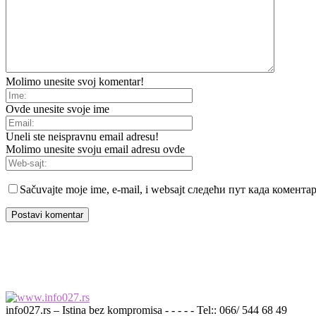
Molimo unesite svoj komentar!
Ovde unesite svoje ime
Uneli ste neispravnu email adresu!
Molimo unesite svoju email adresu ovde
Sačuvajte moje ime, e-mail, i websajt следећи пут када комент
info027.rs – Istina bez kompromisa - - - - - Tel:: 066/ 544 68 49