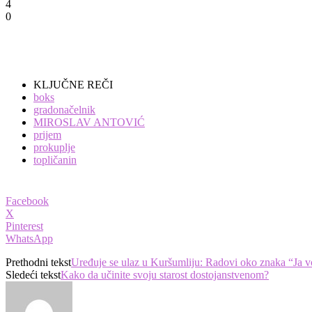
4
0
KLJUČNE REČI
boks
gradonačelnik
MIROSLAV ANTOVIĆ
prijem
prokuplje
topličanin
Facebook
X
Pinterest
WhatsApp
Prethodni tekst
Uređuje se ulaz u Kuršumliju: Radovi oko znaka “Ja 
Sledeći tekst
Kako da učinite svoju starost dostojanstvenom?