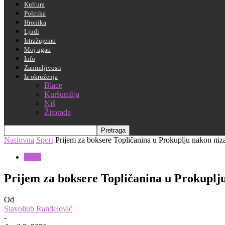
Kultura
Politika
Hronika
Ljudi
Istražujemo
Moj ugao
Info
Zanimljivosti
Iz okruženja
Blace
Kuršumlija
Niš
Žitorađa
Naslovna
Sport
Prijem za boksere Topličanina u Prokuplju nakon niz
Sport
Prijem za boksere Topličanina u Prokuplj
Od
Slavoljub Ranđelović
-