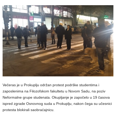
Večeras je u Prokuplju održan protest podrške studentima i
zaposlenima na Filozofskom fakultetu u Novom Sadu, na poziv
Neformalne grupe studenata. Okupljanje je započelo u 19 časova
ispred zgrade Osnovnog suda u Prokuplju, nakon čega su učesnici
protesta blokirali saobraćajnicu.