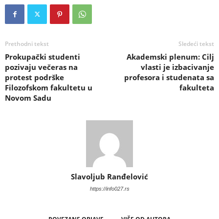
Prethodni tekst
Sledeći tekst
Prokupački studenti
Akademski plenum: Cilj
pozivaju večeras na
vlasti je izbacivanje
protest podrške
profesora i studenata sa
Filozofskom fakultetu u
fakulteta
Novom Sadu
Slavoljub Ranđelović
https://info027.rs