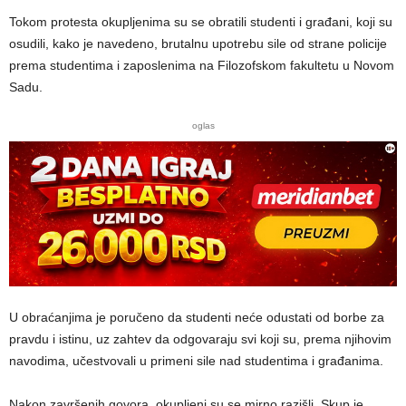
Tokom protesta okupljenima su se obratili studenti i građani, koji su
osudili, kako je navedeno, brutalnu upotrebu sile od strane policije
prema studentima i zaposlenima na Filozofskom fakultetu u Novom
Sadu.
oglas
U obraćanjima je poručeno da studenti neće odustati od borbe za
pravdu i istinu, uz zahtev da odgovaraju svi koji su, prema njihovim
navodima, učestvovali u primeni sile nad studentima i građanima.
Nakon završenih govora, okupljeni su se mirno razišli. Skup je