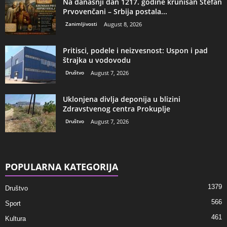
Na današnji dan 1217. godine krunisan Stefan
Prvovenčani – Srbija postala...
Zanimljivosti
August 8, 2026
Pritisci, podele i neizvesnost: Uspon i pad
štrajka u vodovodu
Društvo
August 7, 2026
Uklonjena divlja deponija u blizini
Zdravstvenog centra Prokuplje
Društvo
August 7, 2026
POPULARNA KATEGORIJA
1379
Društvo
566
Sport
461
Kultura