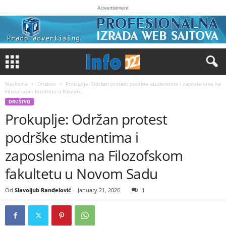
Advertisiment
Naslovna
Društvo
Prokuplje: Održan protest podrške studentima i zaposlenima na
Filozofskom fakultetu u Novom...
DRUŠTVO
Prokuplje: Održan protest
podrške studentima i
zaposlenima na Filozofskom
fakultetu u Novom Sadu
Od
Slavoljub Ranđelović
-
January 21, 2026
1