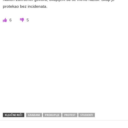
protekao bez incidenata.
6
5
KLJUČNE REČI
GRAĐANI
PROKUPLJE
PROTEST
STUDENTI