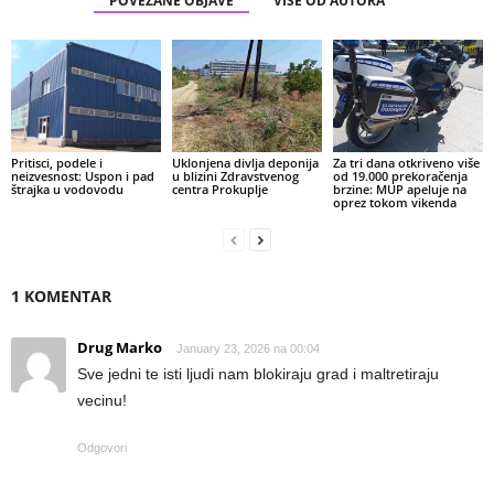
POVEZANE OBJAVE
VIŠE OD AUTORA
Pritisci, podele i
Uklonjena divlja deponija
Za tri dana otkriveno više
neizvesnost: Uspon i pad
u blizini Zdravstvenog
od 19.000 prekoračenja
štrajka u vodovodu
centra Prokuplje
brzine: MUP apeluje na
oprez tokom vikenda
1 KOMENTAR
Drug Marko
January 23, 2026 na 00:04
Sve jedni te isti ljudi nam blokiraju grad i maltretiraju
vecinu!
Odgovori