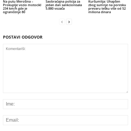
Na putu Merošina –
Saobraćajna policija za
Kuršumlija: Uhapšen
Prokuplje vozio motocikl
jedan dan sankcionisala
zbog sumnje na poresku
234 km/h gde je
5.880 vozača
prevaru tešku više od 52
ograničenje 80
miliona dinara
POSTAVI ODGOVOR