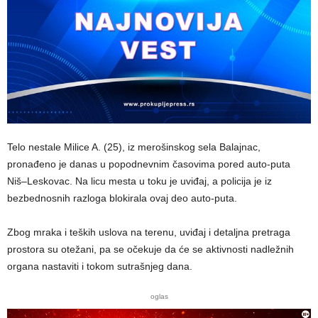
Telo nestale Milice A. (25), iz merošinskog sela Balajnac,
pronađeno je danas u popodnevnim časovima pored auto-puta
Niš–Leskovac. Na licu mesta u toku je uviđaj, a policija je iz
bezbednosnih razloga blokirala ovaj deo auto-puta.
Zbog mraka i teških uslova na terenu, uviđaj i detaljna pretraga
prostora su otežani, pa se očekuje da će se aktivnosti nadležnih
organa nastaviti i tokom sutrašnjeg dana.
oglas