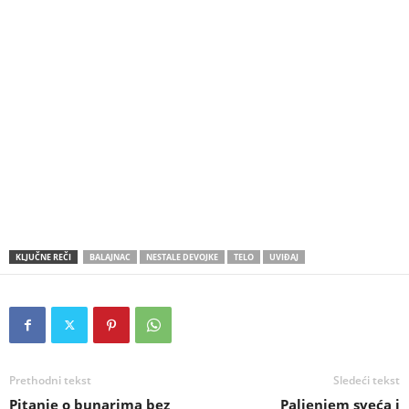
KLJUČNE REČI
BALAJNAC
NESTALE DEVOJKE
TELO
UVIĐAJ
Prethodni tekst
Sledeći tekst
Pitanje o bunarima bez
Paljenjem sveća i