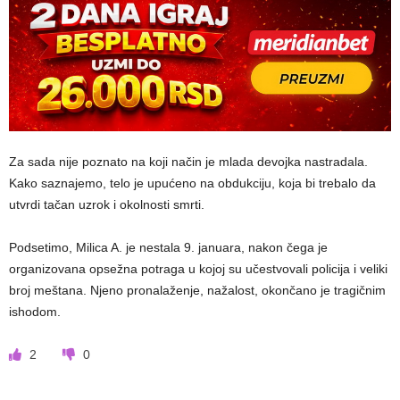
Za sada nije poznato na koji način je mlada devojka nastradala.
Kako saznajemo, telo je upućeno na obdukciju, koja bi trebalo da
utvrdi tačan uzrok i okolnosti smrti.
Podsetimo, Milica A. je nestala 9. januara, nakon čega je
organizovana opsežna potraga u kojoj su učestvovali policija i veliki
broj meštana. Njeno pronalaženje, nažalost, okončano je tragičnim
ishodom.
2
0