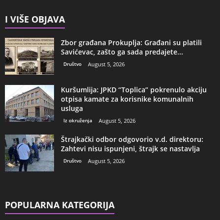
I VIŠE OBJAVA
Zbor građana Prokuplja: Građani su platili
Savićevac, zašto ga sada predajete...
Društvo
August 5, 2026
Kuršumlija: JPKD “Toplica” pokrenulo akciju
otpisa kamate za korisnike komunalnih
usluga
Iz okruženja
August 5, 2026
Štrajkački odbor odgovorio v.d. direktoru:
Zahtevi nisu ispunjeni, štrajk se nastavlja
Društvo
August 5, 2026
POPULARNA KATEGORIJA