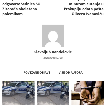
odgovora: Sednica SO
minutom ćutanja u
Žitorađa obeležena
Prokuplju odata pošta
polemikom
Oliveru Ivanoviću
Slavoljub Ranđelović
https://info027.rs
POVEZANE OBJAVE
VIŠE OD AUTORA