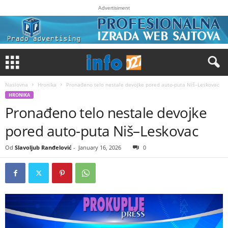
Advertisiment
Naslovna
Hronika
Pronađeno telo nestale devojke pored auto-puta Niš–Leskovac
HRONIKA
Pronađeno telo nestale devojke
pored auto-puta Niš–Leskovac
Od
Slavoljub Ranđelović
-
January 16, 2026
0