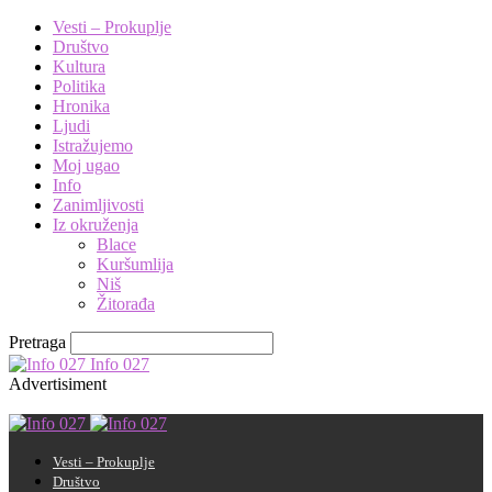
Vesti – Prokuplje
Društvo
Kultura
Politika
Hronika
Ljudi
Istražujemo
Moj ugao
Info
Zanimljivosti
Iz okruženja
Blace
Kuršumlija
Niš
Žitorađa
Pretraga
Info 027
Advertisiment
Vesti – Prokuplje
Društvo