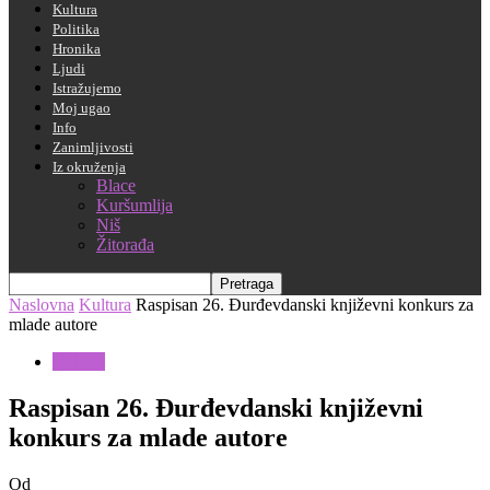
Kultura
Politika
Hronika
Ljudi
Istražujemo
Moj ugao
Info
Zanimljivosti
Iz okruženja
Blace
Kuršumlija
Niš
Žitorađa
Naslovna
Kultura
Raspisan 26. Đurđevdanski književni konkurs za
mlade autore
Kultura
Raspisan 26. Đurđevdanski književni
konkurs za mlade autore
Od