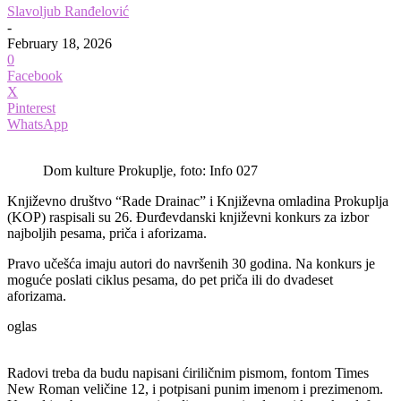
Slavoljub Ranđelović
-
February 18, 2026
0
Facebook
X
Pinterest
WhatsApp
Dom kulture Prokuplje, foto: Info 027
Književno društvo “Rade Drainac” i Književna omladina Prokuplja
(KOP) raspisali su 26. Đurđevdanski književni konkurs za izbor
najboljih pesama, priča i aforizama.
Pravo učešća imaju autori do navršenih 30 godina. Na konkurs je
moguće poslati ciklus pesama, do pet priča ili do dvadeset
aforizama.
oglas
Radovi treba da budu napisani ćiriličnim pismom, fontom Times
New Roman veličine 12, i potpisani punim imenom i prezimenom.