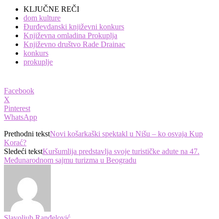
KLJUČNE REČI
dom kulture
Đurđevdanski književni konkurs
Književna omladina Prokuplja
Književno društvo Rade Drainac
konkurs
prokuplje
Facebook
X
Pinterest
WhatsApp
Prethodni tekst
Novi košarkaški spektakl u Nišu – ko osvaja Kup
Korać?
Sledeći tekst
Kuršumlija predstavlja svoje turističke adute na 47.
Međunarodnom sajmu turizma u Beogradu
Slavoljub Ranđelović