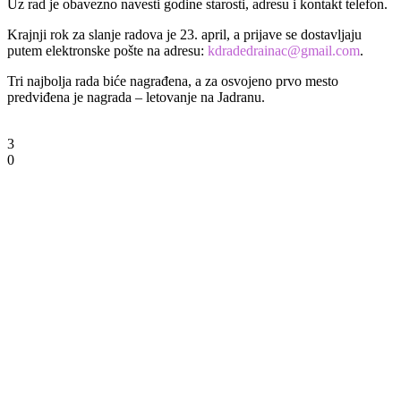
Uz rad je obavezno navesti godine starosti, adresu i kontakt telefon.
Krajnji rok za slanje radova je 23. april, a prijave se dostavljaju
putem elektronske pošte na adresu:
kdradedrainac@gmail.com
.
Tri najbolja rada biće nagrađena, a za osvojeno prvo mesto
predviđena je nagrada – letovanje na Jadranu.
3
0