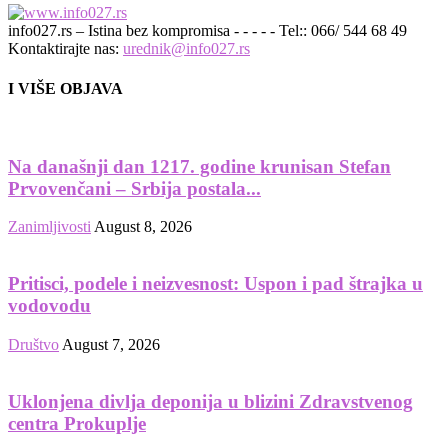
info027.rs – Istina bez kompromisa - - - - - Tel:: 066/ 544 68 49
Kontaktirajte nas:
urednik@info027.rs
I VIŠE OBJAVA
Na današnji dan 1217. godine krunisan Stefan
Prvovenčani – Srbija postala...
Zanimljivosti
August 8, 2026
Pritisci, podele i neizvesnost: Uspon i pad štrajka u
vodovodu
Društvo
August 7, 2026
Uklonjena divlja deponija u blizini Zdravstvenog
centra Prokuplje