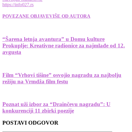
https://info027.rs
POVEZANE OBJAVE
VIŠE OD AUTORA
“Šarena letnja avantura” u Domu kulture
Prokuplje: Kreativne radionice za najmlađe od 12.
avgusta
Film “Vrhovi tišine” osvojio nagradu za najbolju
režiju na Vrmdža film festu
Poznat uži izbor za “Drainčevu nagradu”: U
konkurenciji 11 zbirki poezije
POSTAVI ODGOVOR