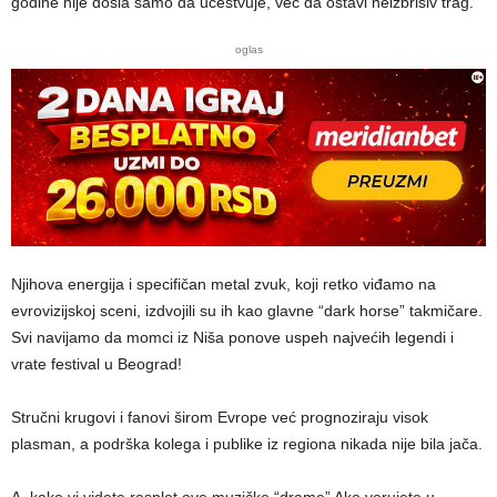
godine nije došla samo da učestvuje, već da ostavi neizbrisiv trag.
oglas
Njihova energija i specifičan metal zvuk, koji retko viđamo na
evrovizijskoj sceni, izdvojili su ih kao glavne “dark horse” takmičare.
Svi navijamo da momci iz Niša ponove uspeh najvećih legendi i
vrate festival u Beograd!
Stručni krugovi i fanovi širom Evrope već prognoziraju visok
plasman, a podrška kolega i publike iz regiona nikada nije bila jača.
A, kako vi videte rasplet ove muzičke “drame” Ako verujete u