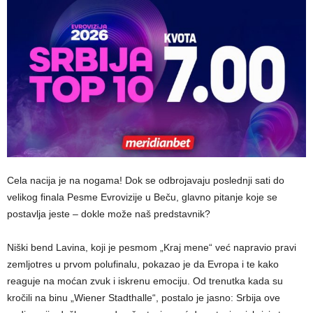
Cela nacija je na nogama! Dok se odbrojavaju poslednji sati do
velikog finala Pesme Evrovizije u Beču, glavno pitanje koje se
postavlja jeste – dokle može naš predstavnik?
Niški bend Lavina, koji je pesmom „Kraj mene“ već napravio pravi
zemljotres u prvom polufinalu, pokazao je da Evropa i te kako
reaguje na moćan zvuk i iskrenu emociju. Od trenutka kada su
kročili na binu „Wiener Stadthalle“, postalo je jasno: Srbija ove