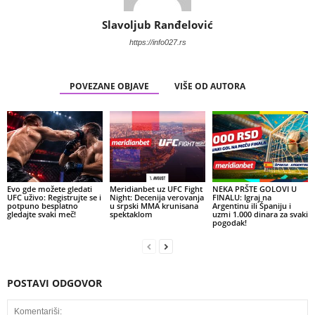
Slavoljub Ranđelović
https://info027.rs
POVEZANE OBJAVE
VIŠE OD AUTORA
Evo gde možete gledati
Meridianbet uz UFC Fight
NEKA PRŠTE GOLOVI U
UFC uživo: Registrujte se i
Night: Decenija verovanja
FINALU: Igraj na
potpuno besplatno
u srpski MMA krunisana
Argentinu ili Španiju i
gledajte svaki meč!
spektaklom
uzmi 1.000 dinara za svaki
pogodak!
POSTAVI ODGOVOR