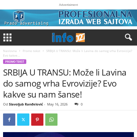
Advertisiment
Naslovna
Promo tekst
SRBIJA U TRANSU: Može li Lavina do samog vrha Evrovizije?
Evo kakve...
PROMO TEKST
SRBIJA U TRANSU: Može li Lavina
do samog vrha Evrovizije? Evo
kakve su nam šanse!
Od
Slavoljub Ranđelović
-
May 16, 2026
0