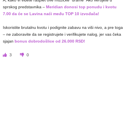
sprskog predstavnika –
Meridian donosi top ponudu i kvotu
7.00 da će se Lavina naći među TOP 10 izvođača!
Iskoristite brutalnu kvotu i podignite zabavu na viši nivo, a pre toga
– ne zaboravite da se registrujete i verifikujete nalog, jer vas čeka
sjajan
bonus dobrodošlice od 26.000 RSD!
3
0