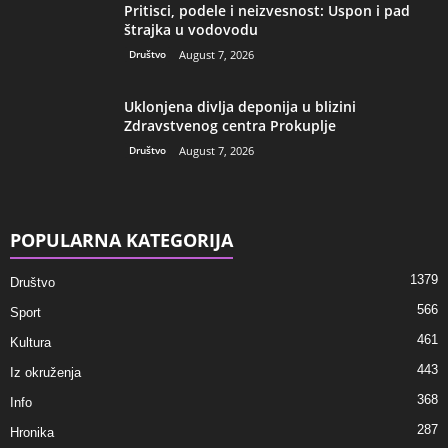
Pritisci, podele i neizvesnost: Uspon i pad
štrajka u vodovodu
Društvo
August 7, 2026
Uklonjena divlja deponija u blizini
Zdravstvenog centra Prokuplje
Društvo
August 7, 2026
POPULARNA KATEGORIJA
1379
Društvo
566
Sport
461
Kultura
443
Iz okruženja
368
Info
287
Hronika