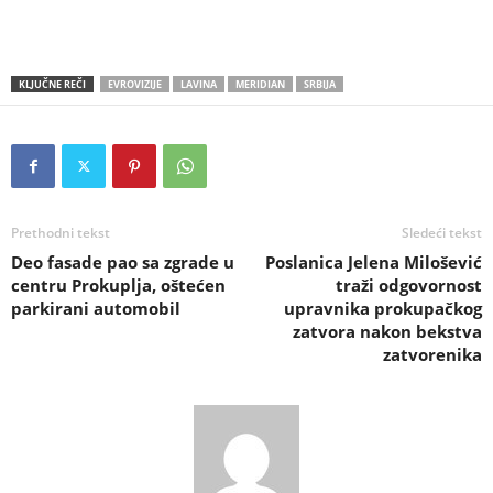
KLJUČNE REČI
EVROVIZIJE
LAVINA
MERIDIAN
SRBIJA
Prethodni tekst
Sledeći tekst
Deo fasade pao sa zgrade u
Poslanica Jelena Milošević
centru Prokuplja, oštećen
traži odgovornost
parkirani automobil
upravnika prokupačkog
zatvora nakon bekstva
zatvorenika