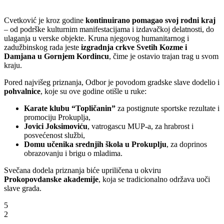
Cvetković je kroz godine
kontinuirano pomagao svoj rodni kraj
– od podrške kulturnim manifestacijama i izdavačkoj delatnosti, do
ulaganja u verske objekte. Kruna njegovog humanitarnog i
zadužbinskog rada jeste
izgradnja crkve Svetih Kozme i
Damjana u Gornjem Kordincu
, čime je ostavio trajan trag u svom
kraju.
Pored najvišeg priznanja, Odbor je povodom gradske slave dodelio i
pohvalnice
, koje su ove godine otišle u ruke:
Karate klubu “Topličanin”
za postignute sportske rezultate i
promociju Prokuplja,
Jovici Joksimoviću
, vatrogascu MUP-a, za hrabrost i
posvećenost službi,
Domu učenika srednjih škola u Prokuplju
, za doprinos
obrazovanju i brigu o mladima.
Svečana dodela priznanja biće upriličena u okviru
Prokopovdanske akademije
, koja se tradicionalno održava uoči
slave grada.
5
2