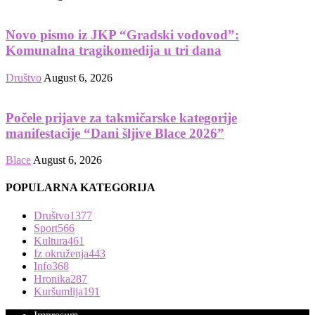
Novo pismo iz JKP “Gradski vodovod”:
Komunalna tragikomedija u tri dana
Društvo
August 6, 2026
Počele prijave za takmičarske kategorije
manifestacije “Dani šljive Blace 2026”
Blace
August 6, 2026
POPULARNA KATEGORIJA
Društvo
1377
Sport
566
Kultura
461
Iz okruženja
443
Info
368
Hronika
287
Kuršumlija
191