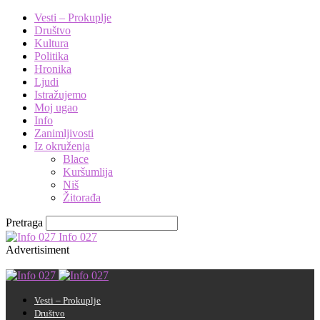
Vesti – Prokuplje
Društvo
Kultura
Politika
Hronika
Ljudi
Istražujemo
Moj ugao
Info
Zanimljivosti
Iz okruženja
Blace
Kuršumlija
Niš
Žitorađa
Pretraga
Info 027
Advertisiment
Vesti – Prokuplje
Društvo