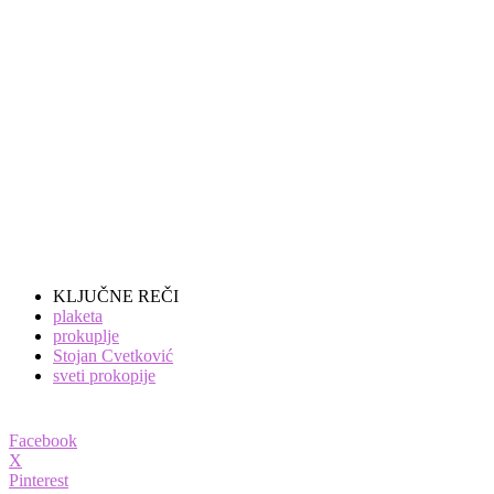
KLJUČNE REČI
plaketa
prokuplje
Stojan Cvetković
sveti prokopije
Facebook
X
Pinterest