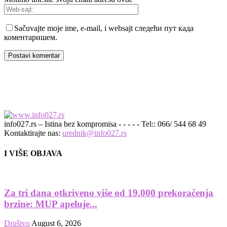
Sačuvajte moje ime, e-mail, i websajt следећи пут када
коментаришем.
info027.rs – Istina bez kompromisa - - - - - Tel:: 066/ 544 68 49
Kontaktirajte nas:
urednik@info027.rs
I VIŠE OBJAVA
Za tri dana otkriveno više od 19.000 prekoračenja
brzine: MUP apeluje...
Društvo
August 6, 2026