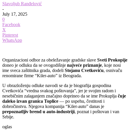
Slavoljub Ranđelović
-
July 17, 2025
0
Facebook
X
Pinterest
WhatsApp
Organizacioni odbor za obeležavanje gradske slave
Sveti Prokopije
doneo je odluku da se ovogodišnje
najveće priznanje
, koje nosi
ime sveca zaštitnika grada, dodeli
Stojanu Cvetkoviću
, osnivaču
renomirane firme “Kiler-auto” iz Beograda.
U obrazloženju odluke navodi se da je biografija gospodina
Cvetkovića “vredna svakog poštovanja”, jer je svojim radom i
nesebičnim zalaganjem značajno doprineo da se ime Prokuplja
čuje
daleko izvan granica Toplice
— po uspehu, čestitosti i
dobročinstvu. Njegova kompanija “Kiler-auto” danas je
prepoznatljiv brend u auto-industriji
, poznat i poštovan i van
Srbije.
oglas