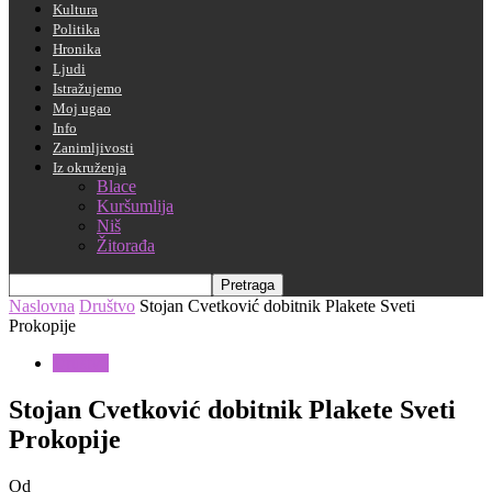
Kultura
Politika
Hronika
Ljudi
Istražujemo
Moj ugao
Info
Zanimljivosti
Iz okruženja
Blace
Kuršumlija
Niš
Žitorađa
Naslovna
Društvo
Stojan Cvetković dobitnik Plakete Sveti
Prokopije
Društvo
Stojan Cvetković dobitnik Plakete Sveti
Prokopije
Od