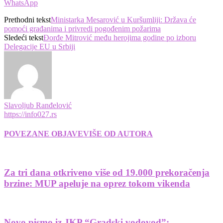
WhatsApp
Prethodni tekst
Ministarka Mesarović u Kuršumliji: Država će
pomoći građanima i privredi pogođenim požarima
Sledeći tekst
Đorđe Mitrović među herojima godine po izboru
Delegacije EU u Srbiji
Slavoljub Ranđelović
https://info027.rs
POVEZANE OBJAVE
VIŠE OD AUTORA
Za tri dana otkriveno više od 19.000 prekoračenja
brzine: MUP apeluje na oprez tokom vikenda
Novo pismo iz JKP “Gradski vodovod”: