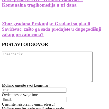
Komunalna tragikomedija u tri dana
Zbor građana Prokuplja: Građani su platili
Savićevac, zašto ga sada predajete u dugogodišnji
zakup privatnicima?
POSTAVI ODGOVOR
Molimo unesite svoj komentar!
Ovde unesite svoje ime
Uneli ste neispravnu email adresu!
Molimo unesite svoju email adresu ovde