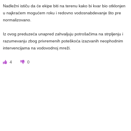
Nadležni ističu da će ekipe biti na terenu kako bi kvar bio otklonjen
u najkraćem mogućem roku i redovno vodosnabdevanje što pre
normalizovano.
Iz ovog preduzeća unapred zahvaljuju potrošačima na strpljenju i
razumevanju zbog privremenih poteškoća izazvanih neophodnim
intervencijama na vodovodnoj mreži.
4
0