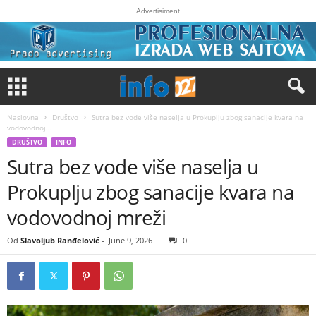
Advertisiment
Naslovna
Društvo
Sutra bez vode više naselja u Prokuplju zbog sanacije kvara na
vodovodnoj...
DRUŠTVO
INFO
Sutra bez vode više naselja u
Prokuplju zbog sanacije kvara na
vodovodnoj mreži
Od
Slavoljub Ranđelović
-
June 9, 2026
0