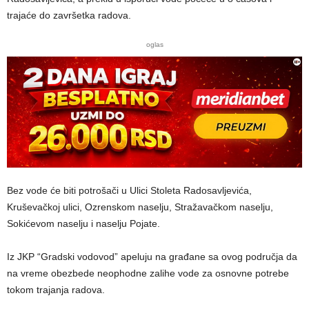
trajaće do završetka radova.
oglas
Bez vode će biti potrošači u Ulici Stoleta Radosavljevića,
Kruševačkoj ulici, Ozrenskom naselju, Stražavačkom naselju,
Sokićevom naselju i naselju Pojate.
Iz JKP “Gradski vodovod” apeluju na građane sa ovog područja da
na vreme obezbede neophodne zalihe vode za osnovne potrebe
tokom trajanja radova.