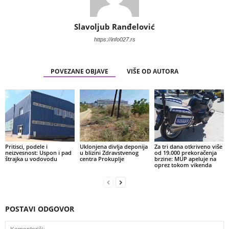
Slavoljub Ranđelović
https://info027.rs
POVEZANE OBJAVE
VIŠE OD AUTORA
Pritisci, podele i
Uklonjena divlja deponija
Za tri dana otkriveno više
neizvesnost: Uspon i pad
u blizini Zdravstvenog
od 19.000 prekoračenja
štrajka u vodovodu
centra Prokuplje
brzine: MUP apeluje na
oprez tokom vikenda
POSTAVI ODGOVOR