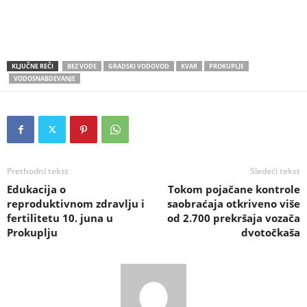
KLJUČNE REČI
BEZ VODE
GRADSKI VODOVOD
KVAR
PROKUPLJE
VODOSNABDEVANJE
Prethodni tekst
Sledeći tekst
Edukacija o
Tokom pojačane kontrole
reproduktivnom zdravlju i
saobraćaja otkriveno više
fertilitetu 10. juna u
od 2.700 prekršaja vozača
Prokuplju
dvotočkaša