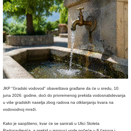
JKP “Gradski vodovod” obaveštava građane da će u sredu, 10.
juna 2026. godine, doći do privremenog prekida vodosnabdevanja
u više gradskih naselja zbog radova na otklanjanju kvara na
vodovodnoj mreži.
Kako je saopšteno, kvar će se sanirati u Ulici Stoleta
Radosavljevića, a prekid u isporuci vode počeće u 8 časova i