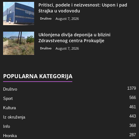
Pritisci, podele i neizvesnost: Uspon i pad
štrajka u vodovodu
Društvo
August 7, 2026
Uklonjena divlja deponija u blizini
Zdravstvenog centra Prokuplje
Društvo
August 7, 2026
POPULARNA KATEGORIJA
1379
Društvo
566
Sport
461
Kultura
443
Iz okruženja
368
Info
287
Hronika