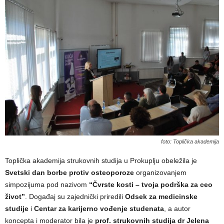
foto: Toplička akademija
Toplička akademija strukovnih studija u Prokuplju obeležila je
Svetski dan borbe protiv osteoporoze
organizovanjem
simpozijuma pod nazivom
“Čvrste kosti – tvoja podrška za ceo
život”
. Događaj su zajednički priredili
Odsek za medicinske
studije
i
Centar za karijerno vođenje studenata
, a autor
koncepta i moderator bila je
prof. strukovnih studija dr Jelena