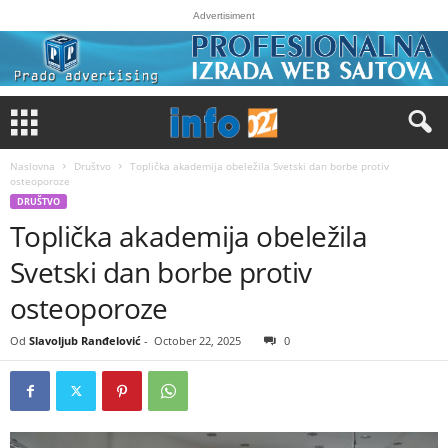
Advertisiment
Naslovna
Društvo
Toplička akademija obeležila Svetski dan borbe protiv
osteoporoze
DRUŠTVO
Toplička akademija obeležila
Svetski dan borbe protiv
osteoporoze
Od
Slavoljub Ranđelović
-
October 22, 2025
0