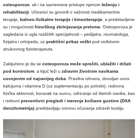
osteoporoze
, ali i na savremene pristupe njenom
lečenju i
rehabilitaciji
. Učesnici su govorili o važnosti medikamentne
terapije,
balneo-fizikalne terapije i kineziterapije
, a predstavljene
su i mogućnosti
hirurškog zbrinjavanja preloma
. Osteoporoza je
sagledana iz ugla različitih specijalnosti – pedijatra, reumatologa,
fizijatra i ortopeda, uz
praktični prikaz vežbi
pod vođstvom
strukovnog fizioterapeuta.
Zaključeno je da se
osteoporoza može sprečiti, ublažiti i držati
pod kontrolom
, a ključ leži u
zdravim životnim navikama
usvojenim od najranijeg doba
. Pravilna ishrana, dovoljan unos
kalcijuma i vitamina D (uz suplementaciju po potrebi), redovna
fizička aktivnost, boravak na suncu, odricanje od štetnih navika, kao
i redovni
preventivni pregledi i merenje koštane gustine (DXA
denzitometrija)
predstavljaju osnovu očuvanja zdravih kostiju.