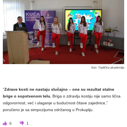
foto: Toplička akademija
“
Zdrave kosti ne nastaju slučajno – one su rezultat stalne
brige o sopstvenom telu.
Briga o zdravlju kostiju nije samo lična
odgovornost, već i ulaganje u budućnost čitave zajednice,”
poručeno je sa simpozijuma održanog u Prokuplju.
6
1