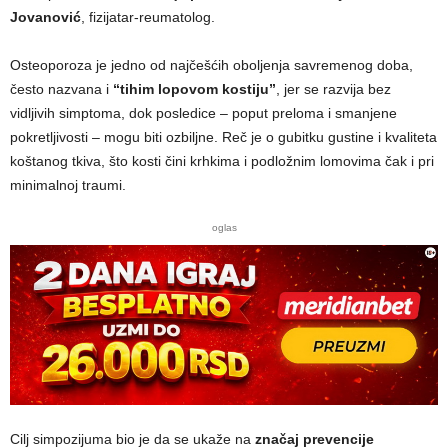
Jovanović
, fizijatar-reumatolog.
Osteoporoza je jedno od najčešćih oboljenja savremenog doba,
često nazvana i
“tihim lopovom kostiju”
, jer se razvija bez
vidljivih simptoma, dok posledice – poput preloma i smanjene
pokretljivosti – mogu biti ozbiljne. Reč je o gubitku gustine i kvaliteta
koštanog tkiva, što kosti čini krhkima i podložnim lomovima čak i pri
minimalnoj traumi.
oglas
Cilj simpozijuma bio je da se ukaže na
značaj prevencije