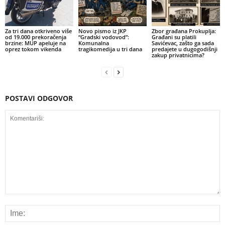
Za tri dana otkriveno više
Novo pismo iz JKP
Zbor građana Prokuplja:
od 19.000 prekoračenja
“Gradski vodovod”:
Građani su platili
brzine: MUP apeluje na
Komunalna
Savićevac, zašto ga sada
oprez tokom vikenda
tragikomedija u tri dana
predajete u dugogodišnji
zakup privatnicima?
POSTAVI ODGOVOR