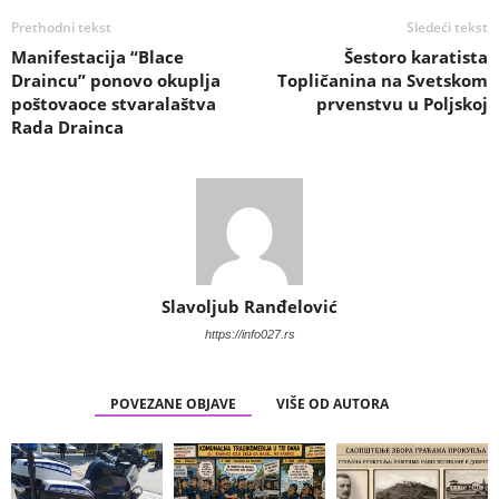
Prethodni tekst
Sledeći tekst
Manifestacija “Blace
Šestoro karatista
Draincu” ponovo okuplja
Topličanina na Svetskom
poštovaoce stvaralaštva
prvenstvu u Poljskoj
Rada Drainca
Slavoljub Ranđelović
https://info027.rs
POVEZANE OBJAVE
VIŠE OD AUTORA