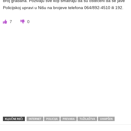
broj građana. Pozivaju sve koji smatraju da su oštećeni da se jave
Policijskoj upravi u Nišu na brojeve telefona 064/892-4510 ili 192.
7
0
KLJUČNE REČI
INTERNET
POLICIJA
PREVARA
TUŽILAŠTVA
UHAPŠEN