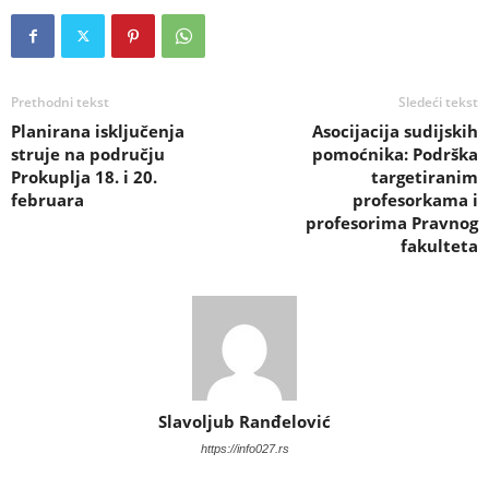
Prethodni tekst
Sledeći tekst
Planirana isključenja
Asocijacija sudijskih
struje na području
pomoćnika: Podrška
Prokuplja 18. i 20.
targetiranim
februara
profesorkama i
profesorima Pravnog
fakulteta
Slavoljub Ranđelović
https://info027.rs