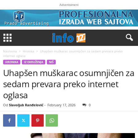
Advertisiment
Naslovna
Hronika
Uhapšen muškarac osumnjičen za sedam prevara preko
internet oglasa
HRONIKA
IZ OKRUŽENJA
NIŠ
Uhapšen muškarac osumnjičen za
sedam prevara preko internet
oglasa
Od
Slavoljub Ranđelović
-
February 17, 2026
0