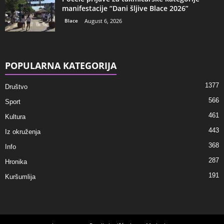
manifestacije “Dani šljive Blace 2026”
Blace
August 6, 2026
POPULARNA KATEGORIJA
1377
Društvo
566
Sport
461
Kultura
443
Iz okruženja
368
Info
287
Hronika
191
Kuršumlija