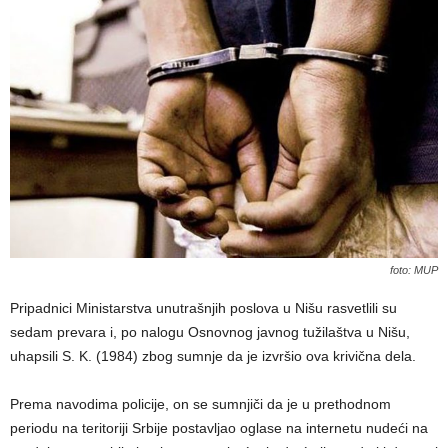
foto: MUP
Pripadnici Ministarstva unutrašnjih poslova u Nišu rasvetlili su
sedam prevara i, po nalogu Osnovnog javnog tužilaštva u Nišu,
uhapsili S. K. (1984) zbog sumnje da je izvršio ova krivična dela.
Prema navodima policije, on se sumnjiči da je u prethodnom
periodu na teritoriji Srbije postavljao oglase na internetu nudeći na