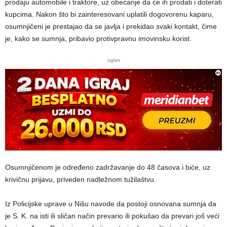
prodaju automobile i traktore, uz obećanje da će ih prodati i doterati
kupcima. Nakon što bi zainteresovani uplatili dogovorenu kaparu,
osumnjičeni je prestajao da se javlja i prekidao svaki kontakt, čime
je, kako se sumnja, pribavio protivpravnu imovinsku korist.
oglas
Osumnjičenom je određeno zadržavanje do 48 časova i biće, uz
krivičnu prijavu, priveden nadležnom tužilaštvu.
Iz Policijske uprave u Nišu navode da postoji osnovana sumnja da
je S. K. na isti ili sličan način prevario ili pokušao da prevari još veći