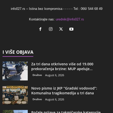
info027.rs – Istina bez kompromisa - - - - - Tel:: 066/ 544 68 49
Kontaktirajte nas:
urednik@info027.rs
I VIŠE OBJAVA
Za tri dana otkriveno više od 19.000
prekoračenja brzine: MUP apeluje...
Društvo
August 6, 2026
Novo pismo iz JKP “Gradski vodovod”:
Komunalna tragikomedija u tri dana
Društvo
August 6, 2026
Počele prijave za takmičarske kategorije