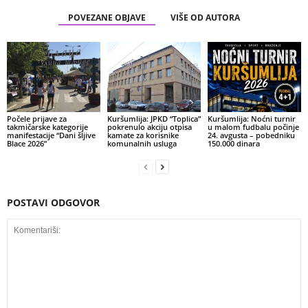
POVEZANE OBJAVE
VIŠE OD AUTORA
Počele prijave za
Kuršumlija: JPKD “Toplica”
Kuršumlija: Noćni turnir
takmičarske kategorije
pokrenulo akciju otpisa
u malom fudbalu počinje
manifestacije “Dani šljive
kamate za korisnike
24. avgusta – pobedniku
Blace 2026”
komunalnih usluga
150.000 dinara
POSTAVI ODGOVOR