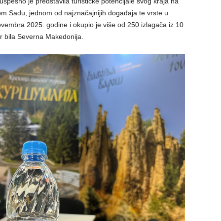
uspešno je predstavila turističke potencijale svog kraja na
 Sadu, jednom od najznačajnijih događaja te vrste u
vembra 2025. godine i okupio je više od 250 izlagača iz 10
er bila Severna Makedonija.