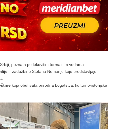
 Srbiji, poznata po lekovitim termalnim vodama
lije
– zadužbine Stefana Nemanje koje predstavljaju
đa
pštine
koja obuhvata prirodna bogatstva, kulturno-istorijske