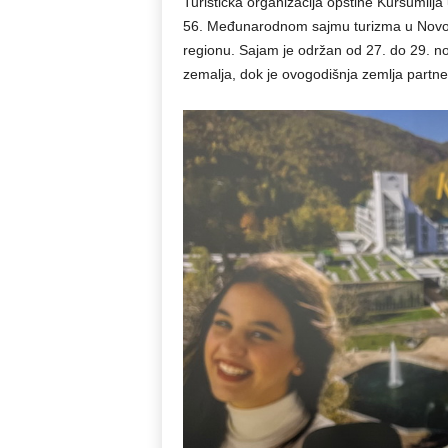
Turistička organizacija opštine Kuršumlija 
56. Međunarodnom sajmu turizma u Novom
regionu. Sajam je održan od 27. do 29. no
zemalja, dok je ovogodišnja zemlja partn