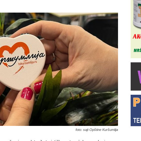
foto: sajt Opštine Kuršumlija