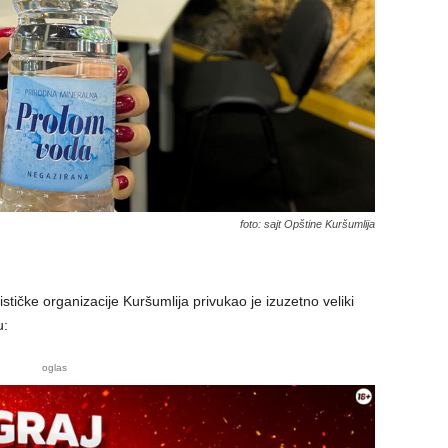
foto: sajt Opštine Kuršumlija
tičke organizacije Kuršumlija privukao je izuzetno veliki
u:
oglas