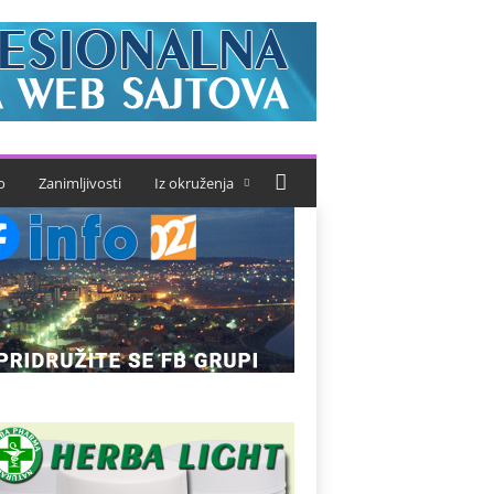
o
Zanimljivosti
Iz okruženja