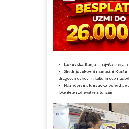
Lukovska Banja
– najviša banja u
Srednjovekovni manastiri Kuršum
dragocen duhovni i kulturni deo nasle
Raznovrsna turistička ponuda o
lokalitete i zdravstveni turizam