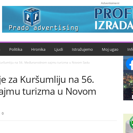
Advertisiment
a
Politika
Hronika
Ljudi
Istražujemo
Moj ugao
Inf
 Kuršumliju na 56. Međunarodnom sajmu turizma u Novom Sadu
je za Kuršumliju na 56.
jmu turizma u Novom
0