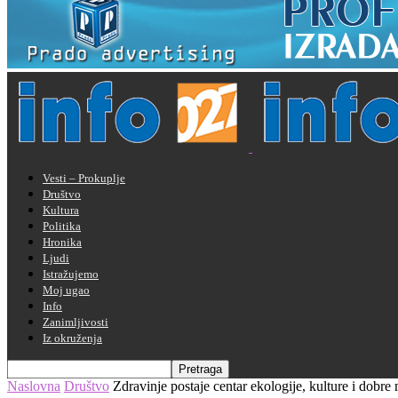
Vesti – Prokuplje
Društvo
Kultura
Politika
Hronika
Ljudi
Istražujemo
Moj ugao
Info
Zanimljivosti
Iz okruženja
Naslovna
Društvo
Zdravinje postaje centar ekologije, kulture i dobre