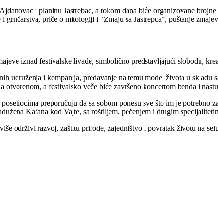
 Ajdanovac i planinu Jastrebac, a tokom dana biće organizovane brojne r
e i grnčarstva, priče o mitologiji i “Zmaju sa Jastrepca”, puštanje zmaje
majeve iznad festivalske livade, simbolično predstavljajući slobodu, krea
nih udruženja i kompanija, predavanje na temu mode, života u skladu s
otvorenom, a festivalsko veče biće završeno koncertom benda i nastu
posetiocima preporučuju da sa sobom ponesu sve što im je potrebno za 
adužena Kafana kod Vajte, sa roštiljem, pečenjem i drugim specijaliteti
še održivi razvoj, zaštitu prirode, zajedništvo i povratak životu na se