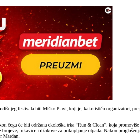
šnjeg festivala biti Miško Plavi, koji je, kako ističu organizatori, pre
akon čega će biti održana ekološka trka “Run & Clean”, koja promoviše 
ne brojeve, rukavice i džakove za prikupljanje otpada. Nakon proglašenj
ir Mardan.