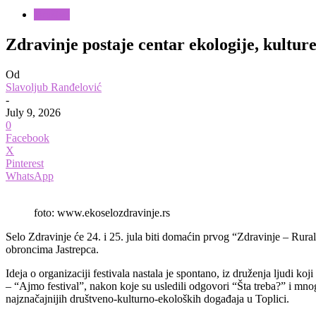
Društvo
Zdravinje postaje centar ekologije, kulture
Od
Slavoljub Ranđelović
-
July 9, 2026
0
Facebook
X
Pinterest
WhatsApp
foto: www.ekoselozdravinje.rs
Selo Zdravinje će 24. i 25. jula biti domaćin prvog “Zdravinje – Rura
obroncima Jastrepca.
Ideja o organizaciji festivala nastala je spontano, iz druženja ljudi 
– “Ajmo festival”, nakon koje su usledili odgovori “Šta treba?” i mnog
najznačajnijih društveno-kulturno-ekoloških događaja u Toplici.