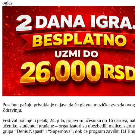
oglas
Posebnu pažnju privukla je najava da će glavna muzička zvezda ovogodi
Zdravinju.
Festival počinje u petak, 24. jula, prijavom učesnika do 16 časova, n
učenike, studente i građane – organizatori su obezbedili majice, start
grupa “Denis Napast” i “Supernova”, dok će program završiti DJ Em