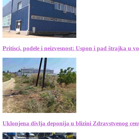
Pritisci, podele i neizvesnost: Uspon i pad štrajka u 
Uklonjena divlja deponija u blizini Zdravstvenog cen