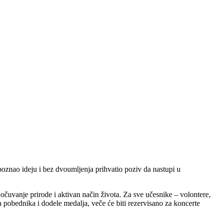
poznao ideju i bez dvoumljenja prihvatio poziv da nastupi u
očuvanje prirode i aktivan način života. Za sve učesnike – volontere,
a pobednika i dodele medalja, veče će biti rezervisano za koncerte