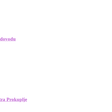
vodovodu
tra Prokuplje