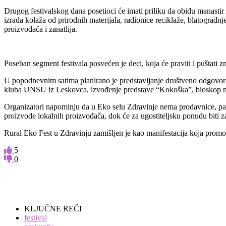
Drugog festivalskog dana posetioci će imati priliku da obiđu manastir
izrada kolaža od prirodnih materijala, radionice reciklaže, blatogradnj
proizvođača i zanatlija.
Poseban segment festivala posvećen je deci, koja će praviti i puštati z
U popodnevnim satima planirano je predstavljanje društveno odgovor
kluba UNSU iz Leskovca, izvođenje predstave “Kokoška”, bioskop na 
Organizatori napominju da u Eko selu Zdravinje nema prodavnice, pa 
proizvode lokalnih proizvođača, dok će za ugostiteljsku ponudu biti z
Rural Eko Fest u Zdravinju zamišljen je kao manifestacija koja promovi
5
0
KLJUČNE REČI
festival