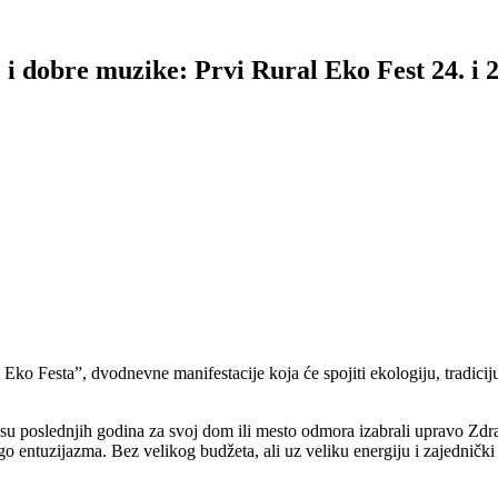
 i dobre muzike: Prvi Rural Eko Fest 24. i 2
l Eko Festa”, dvodnevne manifestacije koja će spojiti ekologiju, tradic
koji su poslednjih godina za svoj dom ili mesto odmora izabrali upravo 
o entuzijazma. Bez velikog budžeta, ali uz veliku energiju i zajednički 