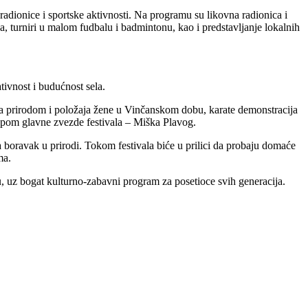
adionice i sportske aktivnosti. Na programu su likovna radionica i
va, turniri u malom fudbalu i badmintonu, kao i predstavljanje lokalnih
tivnost i budućnost sela.
a prirodom i položaja žene u Vinčanskom dobu, karate demonstracija
pom glavne zvezde festivala – Miška Plavog.
boravak u prirodi. Tokom festivala biće u prilici da probaju domaće
ma.
lu, uz bogat kulturno-zabavni program za posetioce svih generacija.