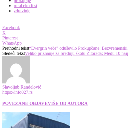
prokuplje
rural eko fest
zdravinje
Facebook
X
Pinterest
WhatsApp
Prethodni tekst
“Evergrin veče” oduševilo Prokupčane: Bezvremenski h
Sledeći tekst
Veliko priznanje za Srednju školu Žitorađa: Među 10 najp
Slavoljub Ranđelović
https://info027.rs
POVEZANE OBJAVE
VIŠE OD AUTORA