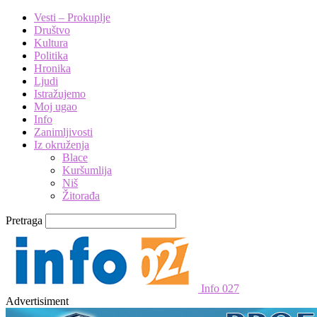
Vesti – Prokuplje
Društvo
Kultura
Politika
Hronika
Ljudi
Istražujemo
Moj ugao
Info
Zanimljivosti
Iz okruženja
Blace
Kuršumlija
Niš
Žitorađa
Pretraga
Info 027
Advertisiment