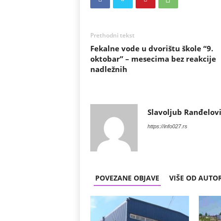
Prethodni tekst
Fekalne vode u dvorištu škole “9.
oktobar” – mesecima bez reakcije
nadležnih
Slavoljub Ranđelov
https://info027.rs
POVEZANE OBJAVE
VIŠE OD AUTO