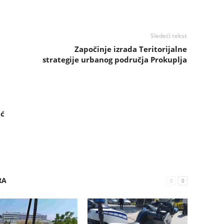
Sledeći tekst
Započinje izrada Teritorijalne
strategije urbanog područja Prokuplja
ić
RA