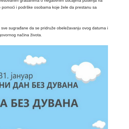
eresovanim građanima o negativnim uticajima pušenja na
čne pomoći i podrške osobama koje žele da prestanu sa
u sve sugrađane da se pridruže obeležavanju ovog datuma i
govornog načina života.