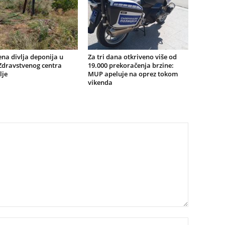
na divlja deponija u
Za tri dana otkriveno više od
 Zdravstvenog centra
19.000 prekoračenja brzine:
lje
MUP apeluje na oprez tokom
vikenda