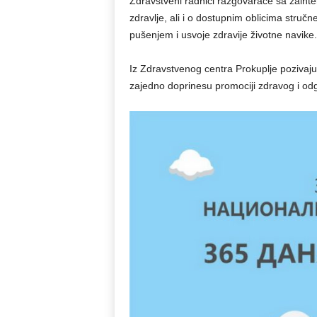
Zdravstveni radnici razgovaraće sa zaint
zdravlje, ali i o dostupnim oblicima stru
pušenjem i usvoje zdravije životne navike.
Iz Zdravstvenog centra Prokuplje pozivaj
zajedno doprinesu promociji zdravog i od