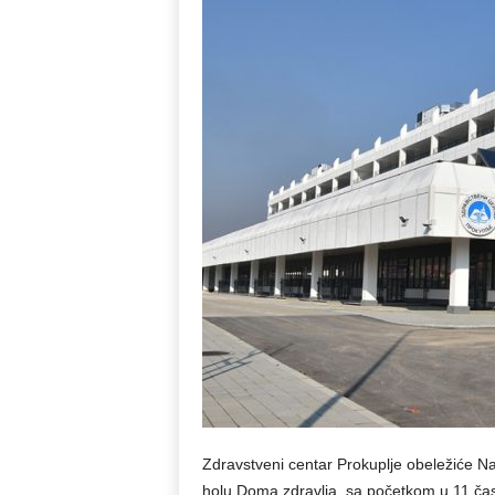
Zdravstveni centar Prokuplje obeležiće N
holu Doma zdravlja, sa početkom u 11 ča