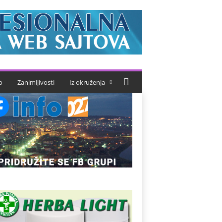
o
Zanimljivosti
Iz okruženja