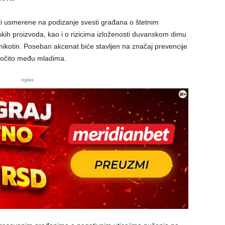
i usmerene na podizanje svesti građana o štetnim
kih proizvoda, kao i o rizicima izloženosti duvanskom dimu
nikotin. Poseban akcenat biće stavljen na značaj prevencije
ročito među mladima.
oglas