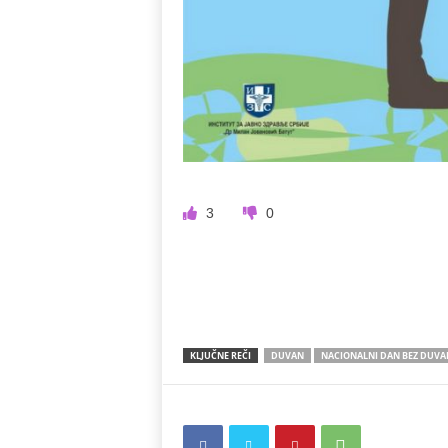
3
0
KLJUČNE REČI
DUVAN
NACIONALNI DAN BEZ DUV