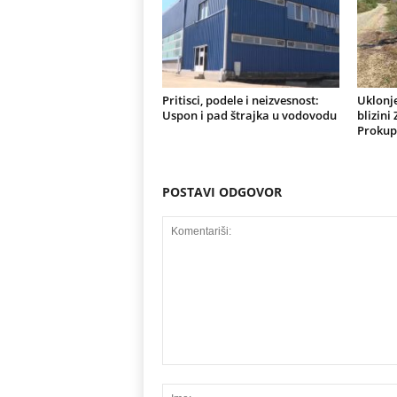
Pritisci, podele i neizvesnost:
Uklonje
Uspon i pad štrajka u vodovodu
blizini
Prokup
POSTAVI ODGOVOR