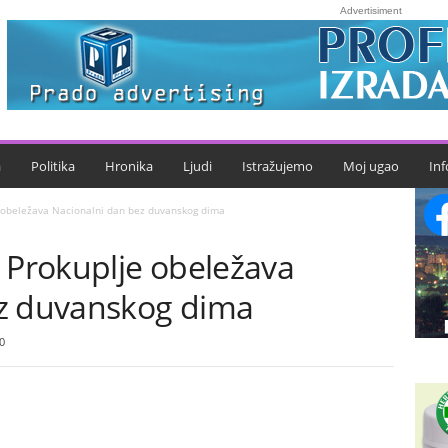
Advertisiment
a
Politika
Hronika
Ljudi
Istražujemo
Moj ugao
Inf
e obeležava Nacionalni dan bez duvanskog dima
 Prokuplje obeležava
ez duvanskog dima
0