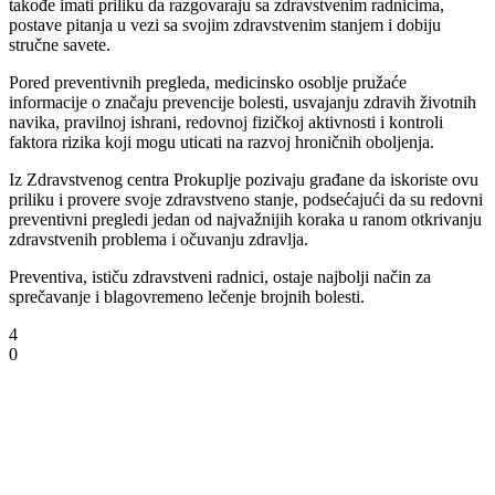
takođe imati priliku da razgovaraju sa zdravstvenim radnicima,
postave pitanja u vezi sa svojim zdravstvenim stanjem i dobiju
stručne savete.
Pored preventivnih pregleda, medicinsko osoblje pružaće
informacije o značaju prevencije bolesti, usvajanju zdravih životnih
navika, pravilnoj ishrani, redovnoj fizičkoj aktivnosti i kontroli
faktora rizika koji mogu uticati na razvoj hroničnih oboljenja.
Iz Zdravstvenog centra Prokuplje pozivaju građane da iskoriste ovu
priliku i provere svoje zdravstveno stanje, podsećajući da su redovni
preventivni pregledi jedan od najvažnijih koraka u ranom otkrivanju
zdravstvenih problema i očuvanju zdravlja.
Preventiva, ističu zdravstveni radnici, ostaje najbolji način za
sprečavanje i blagovremeno lečenje brojnih bolesti.
4
0