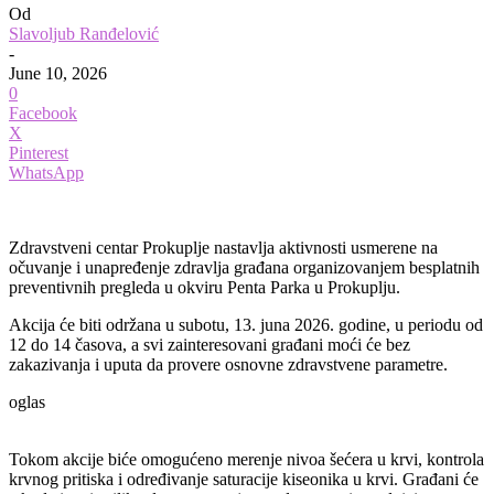
Od
Slavoljub Ranđelović
-
June 10, 2026
0
Facebook
X
Pinterest
WhatsApp
Zdravstveni centar Prokuplje nastavlja aktivnosti usmerene na
očuvanje i unapređenje zdravlja građana organizovanjem besplatnih
preventivnih pregleda u okviru Penta Parka u Prokuplju.
Akcija će biti održana u subotu, 13. juna 2026. godine, u periodu od
12 do 14 časova, a svi zainteresovani građani moći će bez
zakazivanja i uputa da provere osnovne zdravstvene parametre.
oglas
Tokom akcije biće omogućeno merenje nivoa šećera u krvi, kontrola
krvnog pritiska i određivanje saturacije kiseonika u krvi. Građani će