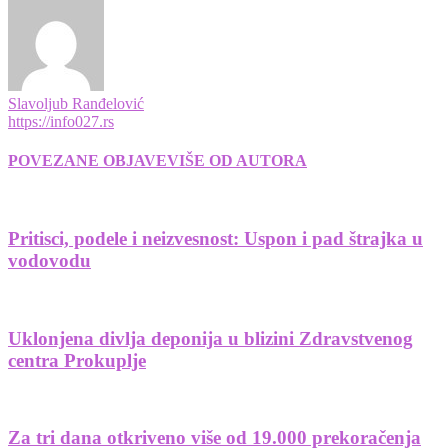
Slavoljub Ranđelović
https://info027.rs
POVEZANE OBJAVE
VIŠE OD AUTORA
Pritisci, podele i neizvesnost: Uspon i pad štrajka u
vodovodu
Uklonjena divlja deponija u blizini Zdravstvenog
centra Prokuplje
Za tri dana otkriveno više od 19.000 prekoračenja