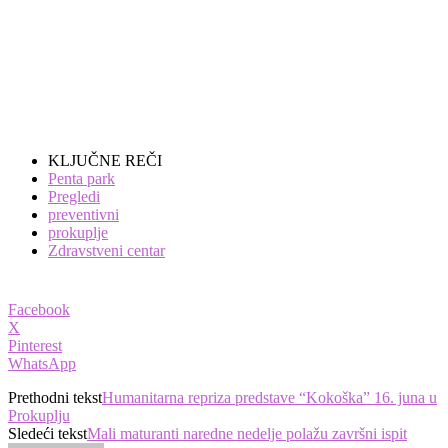
KLJUČNE REČI
Penta park
Pregledi
preventivni
prokuplje
Zdravstveni centar
Facebook
X
Pinterest
WhatsApp
Prethodni tekst
Humanitarna repriza predstave “Kokoška” 16. juna u
Prokuplju
Sledeći tekst
Mali maturanti naredne nedelje polažu završni ispit