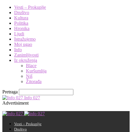
Vesti – Prokuplje
Društvo
Kultura
Politika
Hronika
Ljudi
Istražujemo
Moj ugao
Info
Zanimljivosti
Iz okruženja
Blace
Kuršumlija
Niš
Žitorađa
Pretraga
Info 027
Advertisiment
Vesti – Prokuplje
Društvo