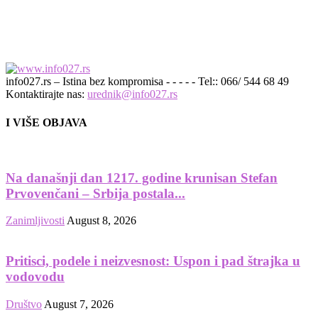
info027.rs – Istina bez kompromisa - - - - - Tel:: 066/ 544 68 49
Kontaktirajte nas:
urednik@info027.rs
I VIŠE OBJAVA
Na današnji dan 1217. godine krunisan Stefan
Prvovenčani – Srbija postala...
Zanimljivosti
August 8, 2026
Pritisci, podele i neizvesnost: Uspon i pad štrajka u
vodovodu
Društvo
August 7, 2026