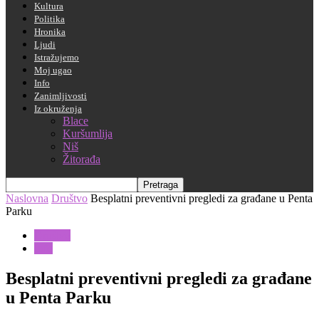
Kultura
Politika
Hronika
Ljudi
Istražujemo
Moj ugao
Info
Zanimljivosti
Iz okruženja
Blace
Kuršumlija
Niš
Žitorađa
Naslovna
Društvo
Besplatni preventivni pregledi za građane u Penta
Parku
Društvo
Info
Besplatni preventivni pregledi za građane
u Penta Parku