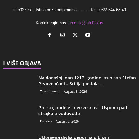
info027.rs – Istina bez kompromisa - - - - - Tel:: 066/ 544 68 49
Kontaktirajte nas:
urednik@info027.rs
I VIŠE OBJAVA
Na današnji dan 1217. godine krunisan Stefan
Prvovenčani – Srbija postala...
Zanimljivosti
August 8, 2026
Pritisci, podele i neizvesnost: Uspon i pad
štrajka u vodovodu
Društvo
August 7, 2026
Uklonjena divlja deponija u blizini