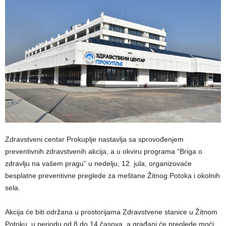
Zdravstveni centar Prokuplje nastavlja sa sprovođenjem
preventivnih zdravstvenih akcija, a u okviru programa “Briga o
zdravlju na vašem pragu” u nedelju, 12. jula, organizovaće
besplatne preventivne preglede za meštane Žitnog Potoka i okolnih
sela.
Akcija će biti održana u prostorijama Zdravstvene stanice u Žitnom
Potoku, u periodu od 8 do 14 časova, a građani će preglede moći