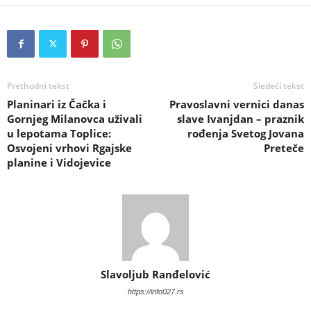
Prethodni tekst
Sledeći tekst
Planinari iz Čačka i
Pravoslavni vernici danas
Gornjeg Milanovca uživali
slave Ivanjdan – praznik
u lepotama Toplice:
rođenja Svetog Jovana
Osvojeni vrhovi Rgajske
Preteče
planine i Vidojevice
Slavoljub Ranđelović
https://info027.rs