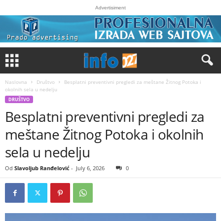
Advertisiment
Naslovna
Društvo
Besplatni preventivni pregledi za meštane Žitnog Potoka i
okolnih sela u nedelju
DRUŠTVO
Besplatni preventivni pregledi za
meštane Žitnog Potoka i okolnih
sela u nedelju
Od
Slavoljub Ranđelović
-
July 6, 2026
0