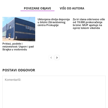
POVEZANE OBJAVE
VIŠE OD AUTORA
Uklonjena divlja deponija
Za tri dana otkriveno više
u blizini Zdravstvenog
od 19.000 prekoračenja
centra Prokuplje
brzine: MUP apeluje na
oprez tokom vikenda
Pritisci, podele i
neizvesnost: Uspon i pad
štrajka u vodovodu
POSTAVI ODGOVOR