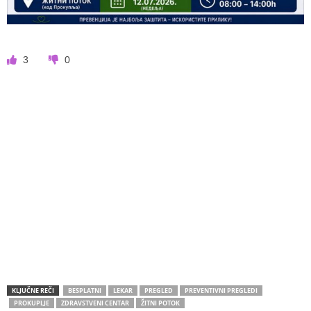
3
0
KLJUČNE REČI
BESPLATNI
LEKAR
PREGLED
PREVENTIVNI PREGLEDI
PROKUPLJE
ZDRAVSTVENI CENTAR
ŽITNI POTOK