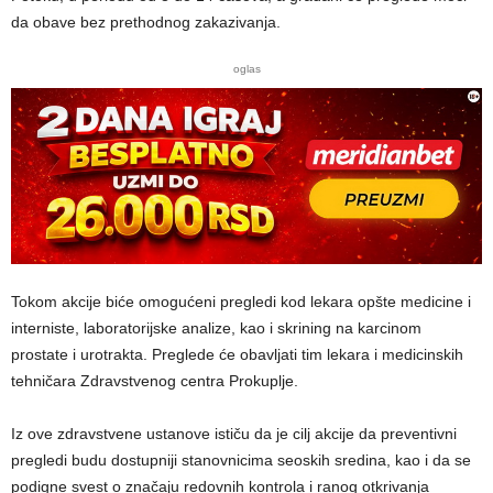
da obave bez prethodnog zakazivanja.
oglas
Tokom akcije biće omogućeni pregledi kod lekara opšte medicine i
interniste, laboratorijske analize, kao i skrining na karcinom
prostate i urotrakta. Preglede će obavljati tim lekara i medicinskih
tehničara Zdravstvenog centra Prokuplje.
Iz ove zdravstvene ustanove ističu da je cilj akcije da preventivni
pregledi budu dostupniji stanovnicima seoskih sredina, kao i da se
podigne svest o značaju redovnih kontrola i ranog otkrivanja