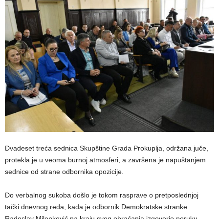
Dvadeset treća sednica Skupštine Grada Prokuplja, održana juče,
protekla je u veoma burnoj atmosferi, a završena je napuštanjem
sednice od strane odbornika opozicije.
Do verbalnog sukoba došlo je tokom rasprave o pretposlednjoj
tački dnevnog reda, kada je odbornik Demokratske stranke
Radoslav Milenković na kraju svog obraćanja izgovorio poruku