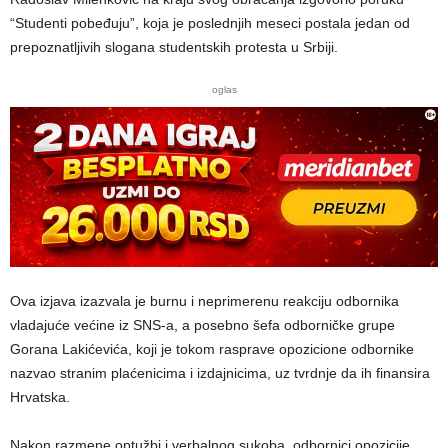
“Studenti pobeđuju”, koja je poslednjih meseci postala jedan od
prepoznatljivih slogana studentskih protesta u Srbiji.
oglas
Ova izjava izazvala je burnu i neprimerenu reakciju odbornika
vladajuće većine iz SNS-a, a posebno šefa odborničke grupe
Gorana Lakićevića, koji je tokom rasprave opozicione odbornike
nazvao stranim plaćenicima i izdajnicima, uz tvrdnje da ih finansira
Hrvatska.
Nakon razmene optužbi i verbalnog sukoba, odbornici opozicije