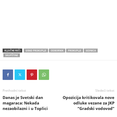
KLJUČNE REČI
GRAD PROKUPLJE
ODBORNIK
PROKUPLJE
SEDNICA
SKUPŠTINE
Prethodni tekst
Sledeći tekst
Danas je Svetski dan
Opozicija kritikovala nove
magaraca: Nekada
odluke vezane za JKP
nezaobilazni i u Toplici
“Gradski vodovod”