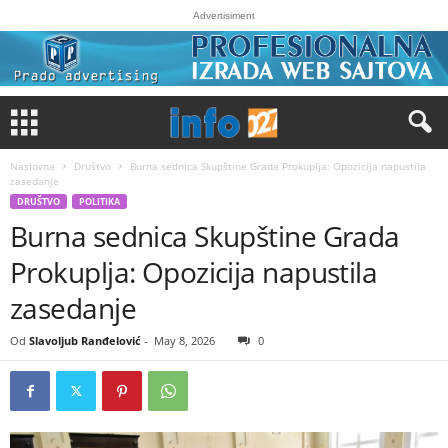
Advertisiment
Naslovna
Društvo
Burna sednica Skupštine Grada Prokuplja: Opozicija napustila
zasedanje
DRUŠTVO
POLITIKA
Burna sednica Skupštine Grada
Prokuplja: Opozicija napustila
zasedanje
Od
Slavoljub Ranđelović
-
May 8, 2026
0