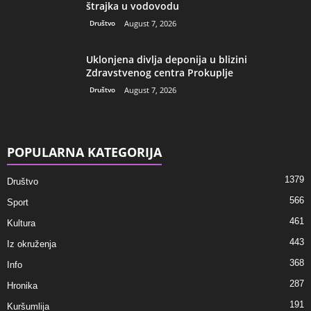
štrajka u vodovodu
Društvo
August 7, 2026
Uklonjena divlja deponija u blizini
Zdravstvenog centra Prokuplje
Društvo
August 7, 2026
POPULARNA KATEGORIJA
1379
Društvo
566
Sport
461
Kultura
443
Iz okruženja
368
Info
287
Hronika
191
Kuršumlija