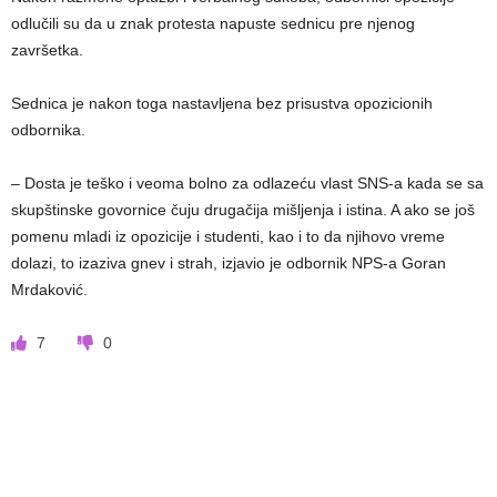
odlučili su da u znak protesta napuste sednicu pre njenog
završetka.
Sednica je nakon toga nastavljena bez prisustva opozicionih
odbornika.
– Dosta je teško i veoma bolno za odlazeću vlast SNS-a kada se sa
skupštinske govornice čuju drugačija mišljenja i istina. A ako se još
pomenu mladi iz opozicije i studenti, kao i to da njihovo vreme
dolazi, to izaziva gnev i strah, izjavio je odbornik NPS-a Goran
Mrdaković.
7
0