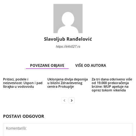
Slavoljub Ranđelović
https://info027.rs
POVEZANE OBJAVE
VIŠE OD AUTORA
Pritisci, podele i
Uklonjena divlja deponija
Za tri dana otkriveno više
neizvesnost: Uspon i pad
u blizini Zdravstvenog
od 19.000 prekoračenja
štrajka u vodovodu
centra Prokuplje
brzine: MUP apeluje na
oprez tokom vikenda
POSTAVI ODGOVOR