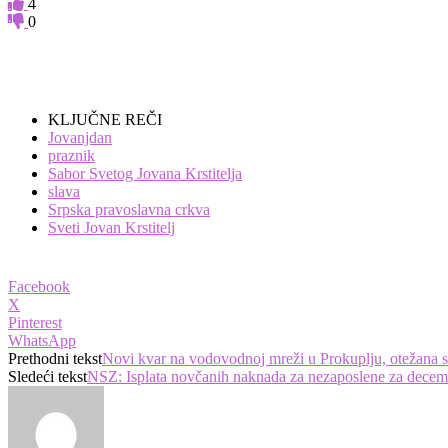
4
0
KLJUČNE REČI
Jovanjdan
praznik
Sabor Svetog Jovana Krstitelja
slava
Srpska pravoslavna crkva
Sveti Jovan Krstitelj
Facebook
X
Pinterest
WhatsApp
Prethodni tekst
Novi kvar na vodovodnoj mreži u Prokuplju, otežana s
Sledeći tekst
NSZ: Isplata novčanih naknada za nezaposlene za decem