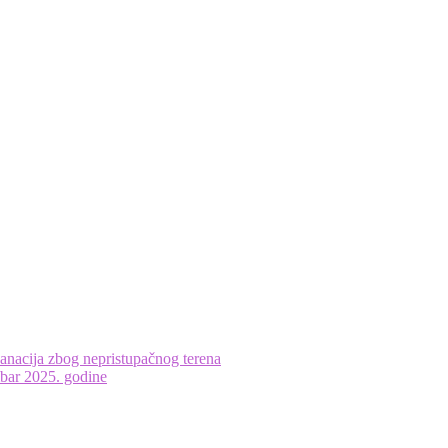
anacija zbog nepristupačnog terena
bar 2025. godine