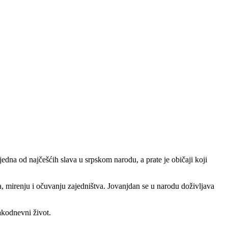
jedna od najčešćih slava u srpskom narodu, a prate je običaji koji
 mirenju i očuvanju zajedništva. Jovanjdan se u narodu doživljava
vakodnevni život.