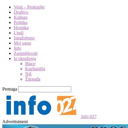
Vesti – Prokuplje
Društvo
Kultura
Politika
Hronika
Ljudi
Istražujemo
Moj ugao
Info
Zanimljivosti
Iz okruženja
Blace
Kuršumlija
Niš
Žitorađa
Pretraga
Info 027
Advertisiment