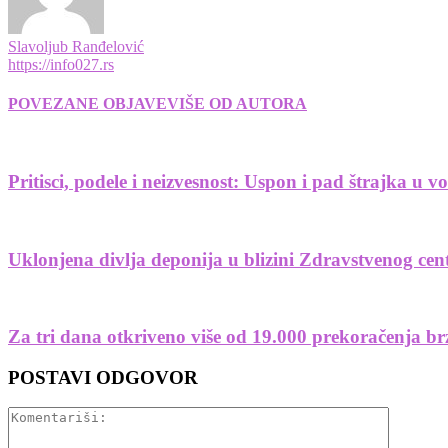
Slavoljub Ranđelović
https://info027.rs
POVEZANE OBJAVE
VIŠE OD AUTORA
Pritisci, podele i neizvesnost: Uspon i pad štrajka u 
Uklonjena divlja deponija u blizini Zdravstvenog cen
Za tri dana otkriveno više od 19.000 prekoračenja b
POSTAVI ODGOVOR