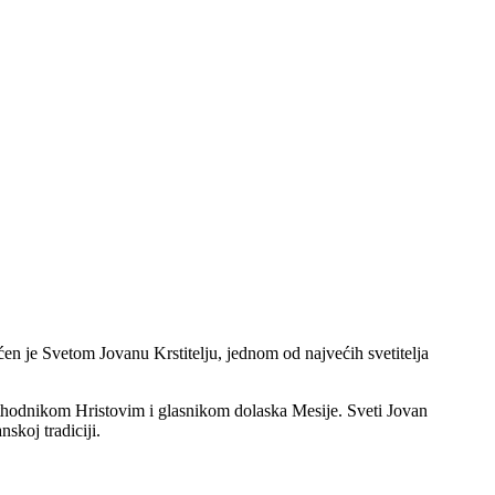
en je Svetom Jovanu Krstitelju, jednom od najvećih svetitelja
ethodnikom Hristovim i glasnikom dolaska Mesije. Sveti Jovan
skoj tradiciji.