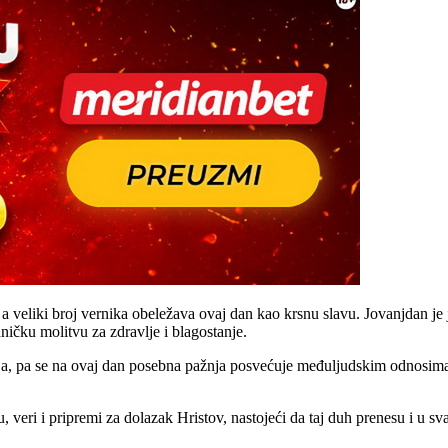
a veliki broj vernika obeležava ovaj dan kao krsnu slavu. Jovanjdan je 
ičku molitvu za zdravlje i blagostanje.
ja, pa se na ovaj dan posebna pažnja posvećuje međuljudskim odnosima,
, veri i pripremi za dolazak Hristov, nastojeći da taj duh prenesu i u s