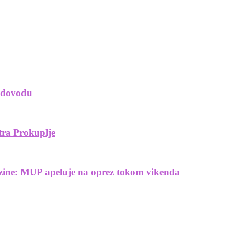
vodovodu
tra Prokuplje
rzine: MUP apeluje na oprez tokom vikenda