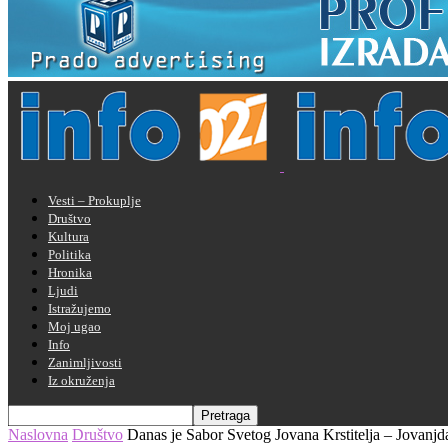
Vesti – Prokuplje
Društvo
Kultura
Politika
Hronika
Ljudi
Istražujemo
Moj ugao
Info
Zanimljivosti
Iz okruženja
Naslovna
Društvo
Danas je Sabor Svetog Jovana Krstitelja – Jovanjd