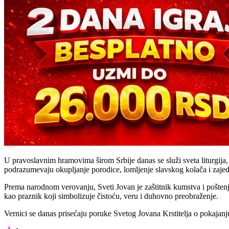
U pravoslavnim hramovima širom Srbije danas se služi sveta liturgija, 
podrazumevaju okupljanje porodice, lomljenje slavskog kolača i zajedn
Prema narodnom verovanju, Sveti Jovan je zaštitnik kumstva i pošten
kao praznik koji simbolizuje čistoću, veru i duhovno preobraženje.
Vernici se danas prisećaju poruke Svetog Jovana Krstitelja o pokajanju