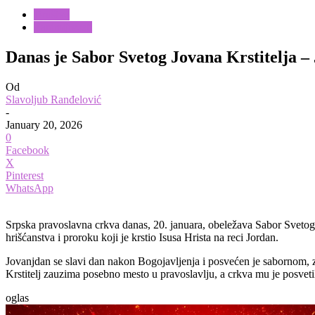
Društvo
Zanimljivosti
Danas je Sabor Svetog Jovana Krstitelja –
Od
Slavoljub Ranđelović
-
January 20, 2026
0
Facebook
X
Pinterest
WhatsApp
Srpska pravoslavna crkva danas, 20. januara, obeležava Sabor Svetog 
hrišćanstva i proroku koji je krstio Isusa Hrista na reci Jordan.
Jovanjdan se slavi dan nakon Bogojavljenja i posvećen je sabornom, 
Krstitelj zauzima posebno mesto u pravoslavlju, a crkva mu je posveti
oglas