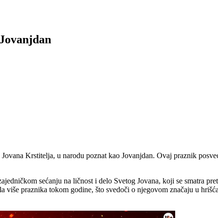
 Jovanjdan
Jovana Krstitelja, u narodu poznat kao Jovanjdan. Ovaj praznik posveć
zajedničkom sećanju na ličnost i delo Svetog Jovana, koji se smatra pr
la više praznika tokom godine, što svedoči o njegovom značaju u hrišćan