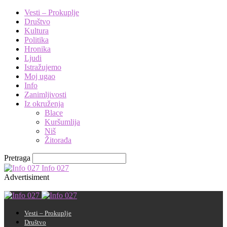
Vesti – Prokuplje
Društvo
Kultura
Politika
Hronika
Ljudi
Istražujemo
Moj ugao
Info
Zanimljivosti
Iz okruženja
Blace
Kuršumlija
Niš
Žitorađa
Pretraga
Info 027
Advertisiment
Vesti – Prokuplje
Društvo