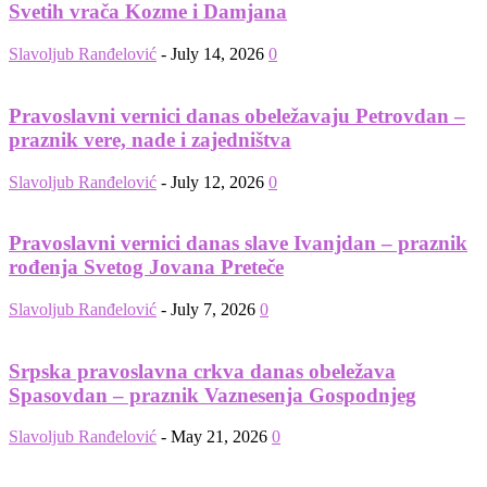
Svetih vrača Kozme i Damjana
Slavoljub Ranđelović
-
July 14, 2026
0
Pravoslavni vernici danas obeležavaju Petrovdan –
praznik vere, nade i zajedništva
Slavoljub Ranđelović
-
July 12, 2026
0
Pravoslavni vernici danas slave Ivanjdan – praznik
rođenja Svetog Jovana Preteče
Slavoljub Ranđelović
-
July 7, 2026
0
Srpska pravoslavna crkva danas obeležava
Spasovdan – praznik Vaznesenja Gospodnjeg
Slavoljub Ranđelović
-
May 21, 2026
0