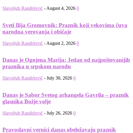
Slavoljub Ranđelović
-
August 4, 2026
0
Sveti Ilija Gromovnik: Praznik koji vekovima čuva
narodna verovanja i običaje
Slavoljub Ranđelović
-
August 2, 2026
0
Danas je Ognjena Marija: Jedan od najpoštovanijih
praznika u srpskom narodu
Slavoljub Ranđelović
-
July 30, 2026
0
Danas je Sabor Svetog arhangela Gavrila – praznik
glasnika Božje volje
Slavoljub Ranđelović
-
July 26, 2026
0
Pravoslavni vernici danas obeležavaju praznik