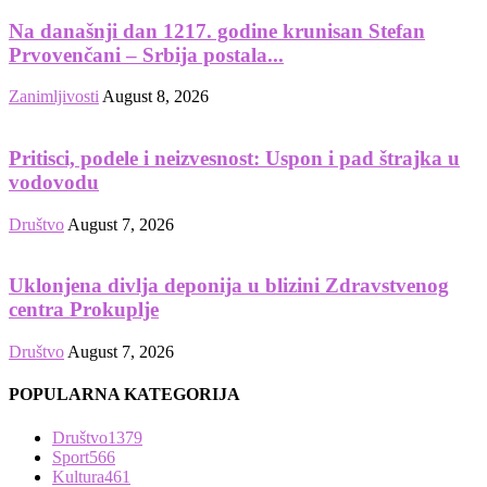
Na današnji dan 1217. godine krunisan Stefan
Prvovenčani – Srbija postala...
Zanimljivosti
August 8, 2026
Pritisci, podele i neizvesnost: Uspon i pad štrajka u
vodovodu
Društvo
August 7, 2026
Uklonjena divlja deponija u blizini Zdravstvenog
centra Prokuplje
Društvo
August 7, 2026
POPULARNA KATEGORIJA
Društvo
1379
Sport
566
Kultura
461