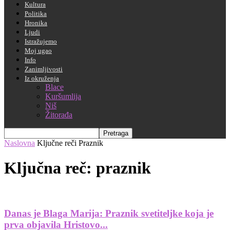
Kultura
Politika
Hronika
Ljudi
Istražujemo
Moj ugao
Info
Zanimljivosti
Iz okruženja
Blace
Kuršumlija
Niš
Žitorađa
Naslovna
Ključne reči
Praznik
Ključna reč: praznik
Danas je Blaga Marija: Praznik svetiteljke koja je
prva objavila Hristovo...