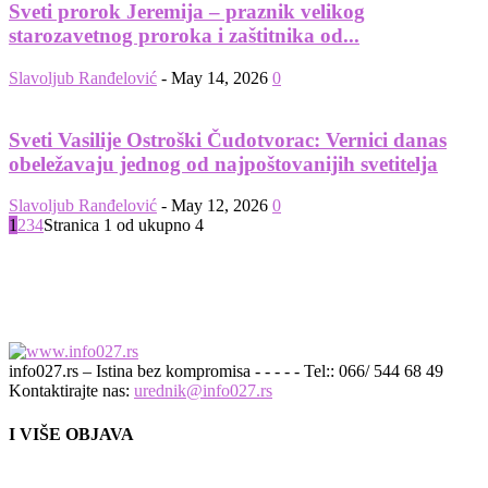
Sveti prorok Jeremija – praznik velikog
starozavetnog proroka i zaštitnika od...
Slavoljub Ranđelović
-
May 14, 2026
0
Sveti Vasilije Ostroški Čudotvorac: Vernici danas
obeležavaju jednog od najpoštovanijih svetitelja
Slavoljub Ranđelović
-
May 12, 2026
0
1
2
3
4
Stranica 1 od ukupno 4
info027.rs – Istina bez kompromisa - - - - - Tel:: 066/ 544 68 49
Kontaktirajte nas:
urednik@info027.rs
I VIŠE OBJAVA