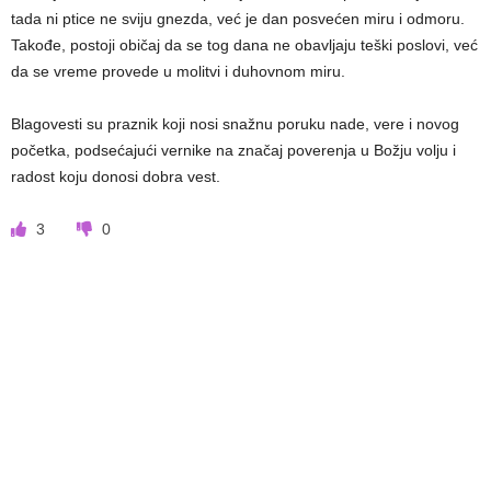
tada ni ptice ne sviju gnezda, već je dan posvećen miru i odmoru.
Takođe, postoji običaj da se tog dana ne obavljaju teški poslovi, već
da se vreme provede u molitvi i duhovnom miru.
Blagovesti su praznik koji nosi snažnu poruku nade, vere i novog
početka, podsećajući vernike na značaj poverenja u Božju volju i
radost koju donosi dobra vest.
3
0