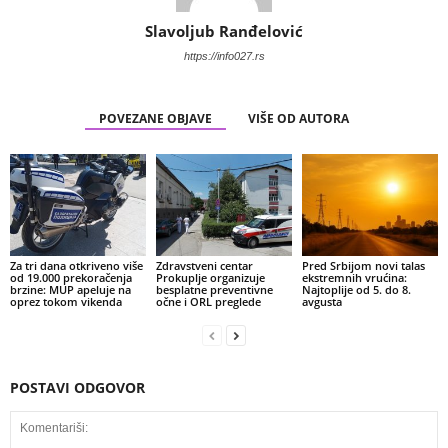
Slavoljub Ranđelović
https://info027.rs
POVEZANE OBJAVE
VIŠE OD AUTORA
Za tri dana otkriveno više
Zdravstveni centar
Pred Srbijom novi talas
od 19.000 prekoračenja
Prokuplje organizuje
ekstremnih vrućina:
brzine: MUP apeluje na
besplatne preventivne
Najtoplije od 5. do 8.
oprez tokom vikenda
očne i ORL preglede
avgusta
POSTAVI ODGOVOR