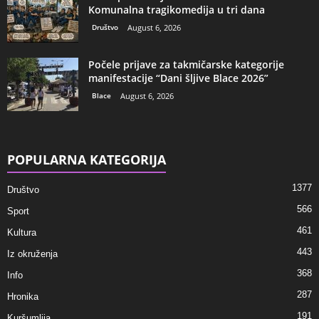
Komunalna tragikomedija u tri dana
Društvo
August 6, 2026
Počele prijave za takmičarske kategorije
manifestacije “Dani šljive Blace 2026”
Blace
August 6, 2026
POPULARNA KATEGORIJA
1377
Društvo
566
Sport
461
Kultura
443
Iz okruženja
368
Info
287
Hronika
191
Kuršumlija