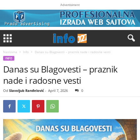
Advertisiment
Naslovna
Info
Danas su Blagovesti – praznik nade i radosne vesti
INFO
Danas su Blagovesti – praznik
nade i radosne vesti
Od
Slavoljub Ranđelović
-
April 7, 2026
0