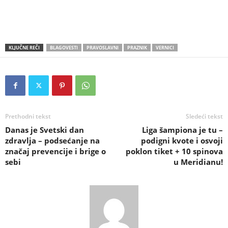
KLJUČNE REČI
BLAGOVESTI
PRAVOSLAVNI
PRAZNIK
VERNICI
Prethodni tekst
Sledeći tekst
Danas je Svetski dan
Liga šampiona je tu –
zdravlja – podsećanje na
podigni kvote i osvoji
značaj prevencije i brige o
poklon tiket + 10 spinova
sebi
u Meridianu!