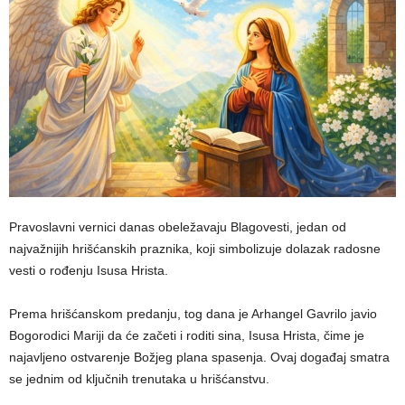
Pravoslavni vernici danas obeležavaju Blagovesti, jedan od
najvažnijih hrišćanskih praznika, koji simbolizuje dolazak radosne
vesti o rođenju Isusa Hrista.
Prema hrišćanskom predanju, tog dana je Arhangel Gavrilo javio
Bogorodici Mariji da će začeti i roditi sina, Isusa Hrista, čime je
najavljeno ostvarenje Božjeg plana spasenja. Ovaj događaj smatra
se jednim od ključnih trenutaka u hrišćanstvu.