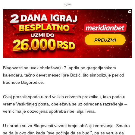
oglas
Blagovesti se uvek obeležavaju 7. aprila po gregorijanskom
kalendaru, tačno devet meseci pre Božić, što simbolizuje period
trudnoće Bogorodice.
Ovaj praznik spada u red velikih crkvenih praznika i, iako pada u
vreme Vaskršnjeg posta, obeležava se uz određena razrešenja –
vernicima je dozvoljena upotreba ribe, ulja i vina.
U narodu su za Blagovesti vezani brojni običaji i verovanja. Smatra
se da je ovo dan kada “sve počinje da se budi”, pa se veruje da