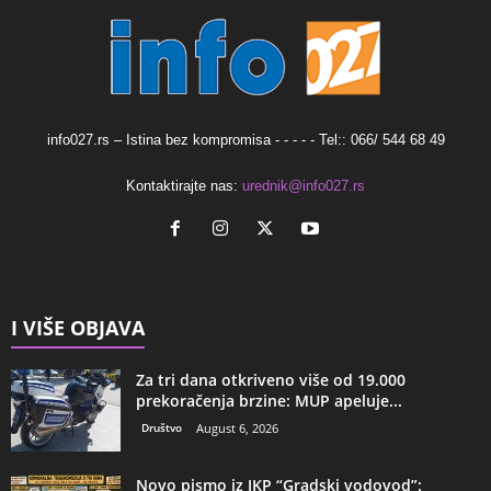
info027.rs – Istina bez kompromisa - - - - - Tel:: 066/ 544 68 49
Kontaktirajte nas:
urednik@info027.rs
I VIŠE OBJAVA
Za tri dana otkriveno više od 19.000
prekoračenja brzine: MUP apeluje...
Društvo
August 6, 2026
Novo pismo iz JKP “Gradski vodovod”: