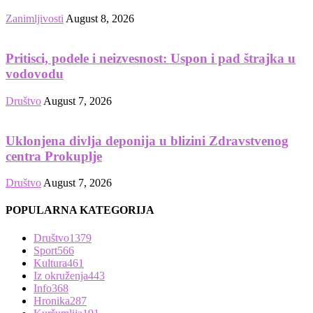
Zanimljivosti
August 8, 2026
Pritisci, podele i neizvesnost: Uspon i pad štrajka u
vodovodu
Društvo
August 7, 2026
Uklonjena divlja deponija u blizini Zdravstvenog
centra Prokuplje
Društvo
August 7, 2026
POPULARNA KATEGORIJA
Društvo
1379
Sport
566
Kultura
461
Iz okruženja
443
Info
368
Hronika
287