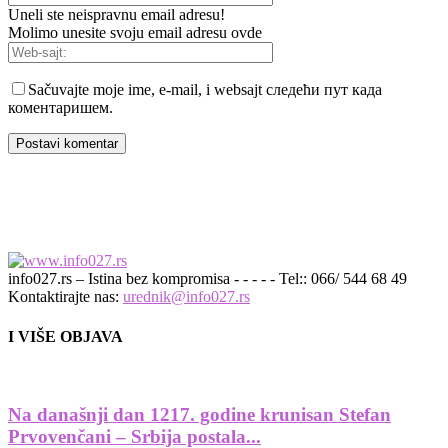
Uneli ste neispravnu email adresu!
Molimo unesite svoju email adresu ovde
Sačuvajte moje ime, e-mail, i websajt следећи пут када
коментаришем.
info027.rs – Istina bez kompromisa - - - - - Tel:: 066/ 544 68 49
Kontaktirajte nas:
urednik@info027.rs
I VIŠE OBJAVA
Na današnji dan 1217. godine krunisan Stefan
Prvovenčani – Srbija postala...