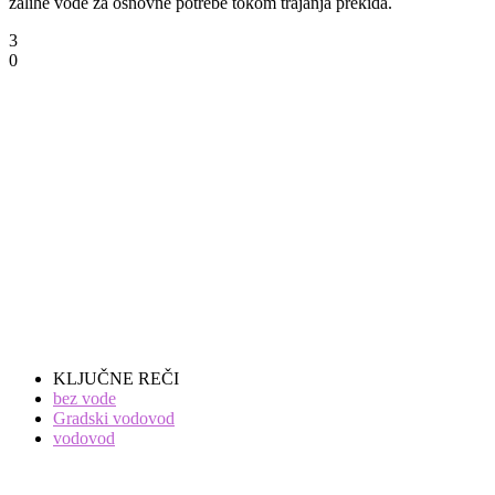
zalihe vode za osnovne potrebe tokom trajanja prekida.
3
0
KLJUČNE REČI
bez vode
Gradski vodovod
vodovod