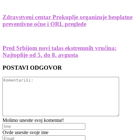
Zdravstveni centar Prokuplje organizuje besplatne
preventivne očne i ORL preglede
Pred Srbijom novi talas ekstremnih vrućina:
Najtoplije od 5. do 8. avgusta
POSTAVI ODGOVOR
Molimo unesite svoj komentar!
Ovde unesite svoje ime