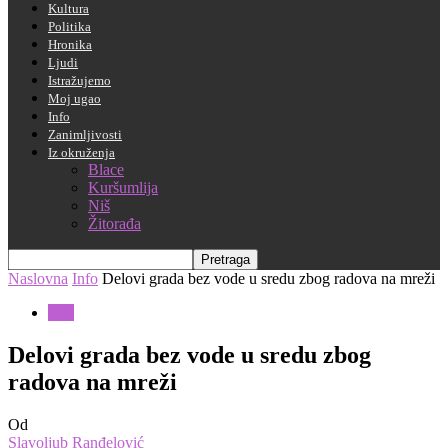
Kultura
Politika
Hronika
Ljudi
Istražujemo
Moj ugao
Info
Zanimljivosti
Iz okruženja
Blace
Kuršumlija
Niš
Žitorađa
Naslovna
Info
Delovi grada bez vode u sredu zbog radova na mreži
Info
Delovi grada bez vode u sredu zbog
radova na mreži
Od
Slavoljub Ranđelović