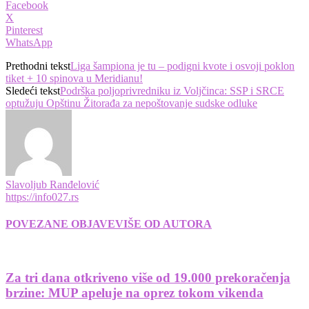
Facebook
X
Pinterest
WhatsApp
Prethodni tekst
Liga šampiona je tu – podigni kvote i osvoji poklon
tiket + 10 spinova u Meridianu!
Sledeći tekst
Podrška poljoprivredniku iz Voljčinca: SSP i SRCE
optužuju Opštinu Žitorađa za nepoštovanje sudske odluke
Slavoljub Ranđelović
https://info027.rs
POVEZANE OBJAVE
VIŠE OD AUTORA
Za tri dana otkriveno više od 19.000 prekoračenja
brzine: MUP apeluje na oprez tokom vikenda