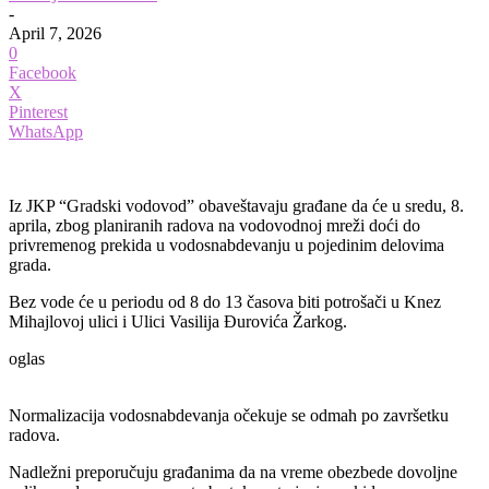
-
April 7, 2026
0
Facebook
X
Pinterest
WhatsApp
Iz JKP “Gradski vodovod” obaveštavaju građane da će u sredu, 8.
aprila, zbog planiranih radova na vodovodnoj mreži doći do
privremenog prekida u vodosnabdevanju u pojedinim delovima
grada.
Bez vode će u periodu od 8 do 13 časova biti potrošači u Knez
Mihajlovoj ulici i Ulici Vasilija Đurovića Žarkog.
oglas
Normalizacija vodosnabdevanja očekuje se odmah po završetku
radova.
Nadležni preporučuju građanima da na vreme obezbede dovoljne