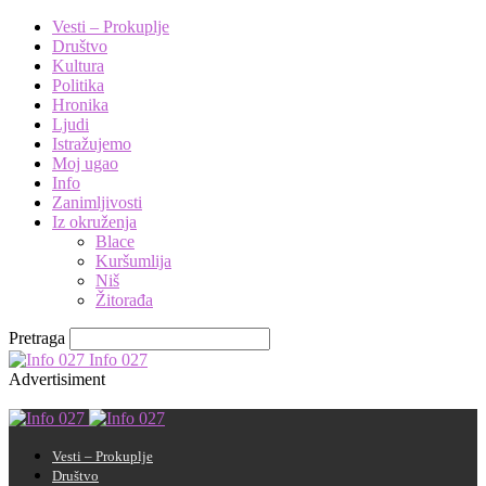
Vesti – Prokuplje
Društvo
Kultura
Politika
Hronika
Ljudi
Istražujemo
Moj ugao
Info
Zanimljivosti
Iz okruženja
Blace
Kuršumlija
Niš
Žitorađa
Pretraga
Info 027
Advertisiment
Vesti – Prokuplje
Društvo