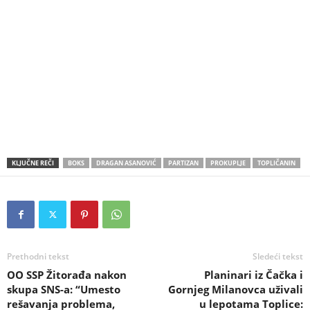
KLJUČNE REČI
BOKS
DRAGAN ASANOVIĆ
PARTIZAN
PROKUPLJE
TOPLIČANIN
Prethodni tekst
Sledeći tekst
OO SSP Žitorađa nakon
Planinari iz Čačka i
skupa SNS-a: “Umesto
Gornjeg Milanovca uživali
rešavanja problema,
u lepotama Toplice: