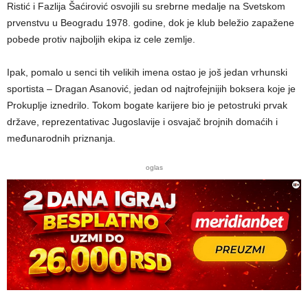
Ristić i Fazlija Šaćirović osvojili su srebrne medalje na Svetskom
prvenstvu u Beogradu 1978. godine, dok je klub beležio zapažene
pobede protiv najboljih ekipa iz cele zemlje.
Ipak, pomalo u senci tih velikih imena ostao je još jedan vrhunski
sportista – Dragan Asanović, jedan od najtrofejnijih boksera koje je
Prokuplje iznedrilo. Tokom bogate karijere bio je petostruki prvak
države, reprezentativac Jugoslavije i osvajač brojnih domaćih i
međunarodnih priznanja.
oglas