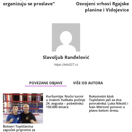
organizuju se proslave”
Osvojeni vrhovi Rgajske
planine i Vidojevice
Slavoljub Ranđelović
https://info027.rs
POVEZANE OBJAVE
VIŠE OD AUTORA
Kuršumlija: Noćni turnir
Rukometni klub
u malom fudbalu počinje
Topličanin jači za dva
24. avgusta – pobedniku
povratnika: Luka Nikolić i
150.000 dinara
Ivan Mitrović ponovo u
plavo-belom dresu
Bokseri Topličanina
započeli pripreme za