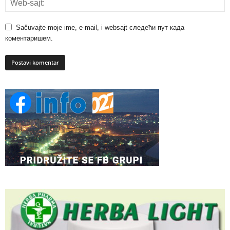
Sačuvajte moje ime, e-mail, i websajt следећи пут када
коментаришем.