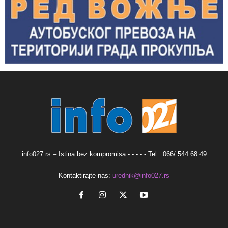
info027.rs – Istina bez kompromisa - - - - - Tel:: 066/ 544 68 49
Kontaktirajte nas:
urednik@info027.rs