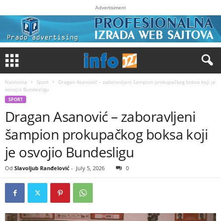
Advertisiment
Naslovna
Sport
Dragan Asanović – zaboravljeni šampion prokupačkog boksa koji je
osvojio Bundesligu
SPORT
Dragan Asanović – zaboravljeni
šampion prokupačkog boksa koji
je osvojio Bundesligu
Od
Slavoljub Ranđelović
-
July 5, 2026
0