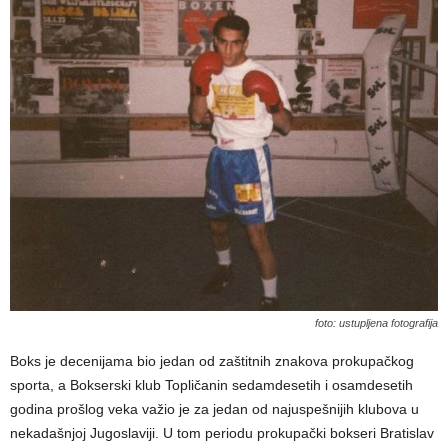
foto: ustupljena fotografija
Boks je decenijama bio jedan od zaštitnih znakova prokupačkog
sporta, a Bokserski klub Topličanin sedamdesetih i osamdesetih
godina prošlog veka važio je za jedan od najuspešnijih klubova u
nekadašnjoj Jugoslaviji. U tom periodu prokupački bokseri Bratislav