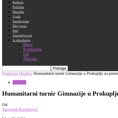
Kultura
Politika
Hronika
Ljudi
Istražujemo
Moj ugao
Info
Zanimljivosti
Iz okruženja
Blace
Kuršumlija
Niš
Žitorađa
Naslovna
Društvo
Humanitarni turnir Gimnazije u Prokuplju za pomo
Društvo
Humanitarni turnir Gimnazije u Prokuplj
Od
Slavoljub Ranđelović
-