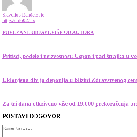
Slavoljub Ranđelović
https://info027.rs
POVEZANE OBJAVE
VIŠE OD AUTORA
Pritisci, podele i neizvesnost: Uspon i pad štrajka u 
Uklonjena divlja deponija u blizini Zdravstvenog cen
Za tri dana otkriveno više od 19.000 prekoračenja b
POSTAVI ODGOVOR