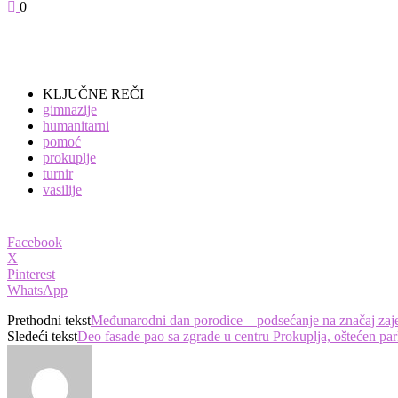
0
KLJUČNE REČI
gimnazije
humanitarni
pomoć
prokuplje
turnir
vasilije
Facebook
X
Pinterest
WhatsApp
Prethodni tekst
Međunarodni dan porodice – podsećanje na značaj zajed
Sledeći tekst
Deo fasade pao sa zgrade u centru Prokuplja, oštećen par