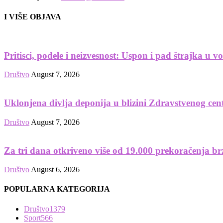
I VIŠE OBJAVA
Pritisci, podele i neizvesnost: Uspon i pad štrajka u 
Društvo
August 7, 2026
Uklonjena divlja deponija u blizini Zdravstvenog cen
Društvo
August 7, 2026
Za tri dana otkriveno više od 19.000 prekoračenja br
Društvo
August 6, 2026
POPULARNA KATEGORIJA
Društvo
1379
Sport
566