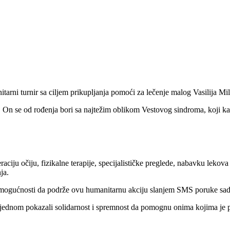
arni turnir sa ciljem prikupljanja pomoći za lečenje malog Vasilija Mi
. On se od rođenja bori sa najtežim oblikom Vestovog sindroma, koji ka
ciju očiju, fizikalne terapije, specijalističke preglede, nabavku lekov
ja.
 mogućnosti da podrže ovu humanitarnu akciju slanjem SMS poruke sad
još jednom pokazali solidarnost i spremnost da pomognu onima kojima je