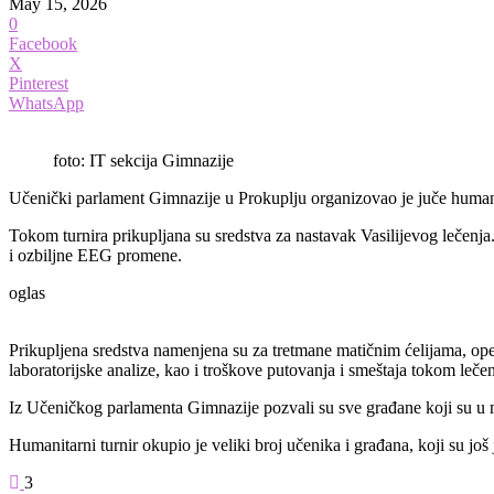
May 15, 2026
0
Facebook
X
Pinterest
WhatsApp
foto: IT sekcija Gimnazije
Učenički parlament Gimnazije u Prokuplju organizovao je juče humanit
Tokom turnira prikupljana su sredstva za nastavak Vasilijevog lečenja
i ozbiljne EEG promene.
oglas
Prikupljena sredstva namenjena su za tretmane matičnim ćelijama, opera
laboratorijske analize, kao i troškove putovanja i smeštaja tokom lečen
Iz Učeničkog parlamenta Gimnazije pozvali su sve građane koji su u
Humanitarni turnir okupio je veliki broj učenika i građana, koji su 
3