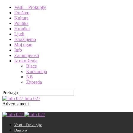
Vesti – Prokuplje
Društvo
Kultura
Politika
Hronika
Ljudi
Istražujemo
Moj ugao
Info
Zanimljivosti
Iz okruženja
Blace
Kuršumlija
Niš
Žitorađa
Pretraga
Info 027
Advertisiment
Vesti – Prokuplje
Društvo