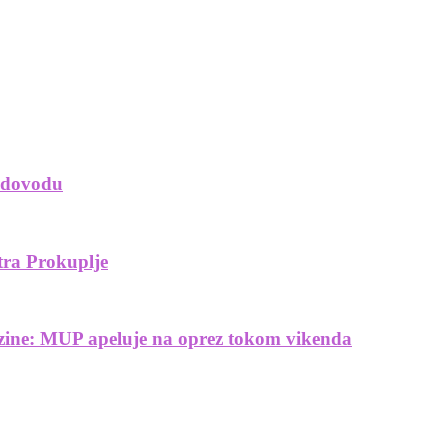
vodovodu
tra Prokuplje
rzine: MUP apeluje na oprez tokom vikenda