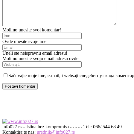
Molimo unesite svoj komentar!
Ovde unesite svoje ime
Uneli ste neispravnu email adresu!
Molimo unesite svoju email adresu ovde
Sačuvajte moje ime, e-mail, i websajt следећи пут када комент
info027.rs – Istina bez kompromisa - - - - - Tel:: 066/ 544 68 49
Kontaktirajte nas:
urednik@info027.rs