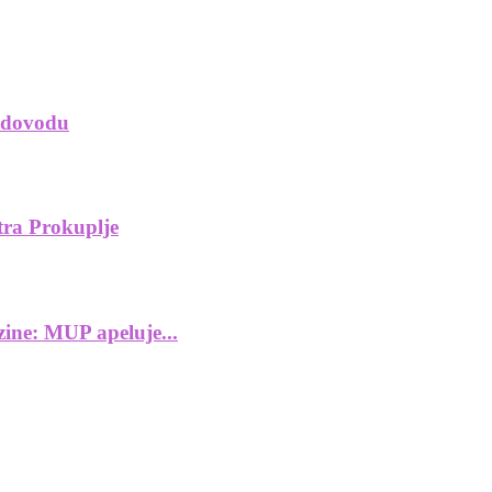
vodovodu
tra Prokuplje
zine: MUP apeluje...