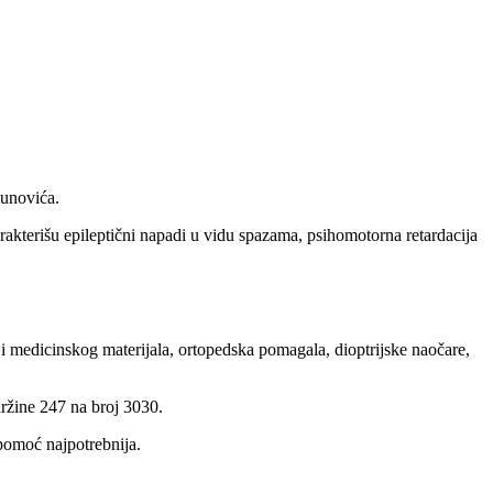
lunovića.
rakterišu epileptični napadi u vidu spazama, psihomotorna retardacija
a i medicinskog materijala, ortopedska pomagala, dioptrijske naočare,
ržine 247 na broj 3030.
 pomoć najpotrebnija.